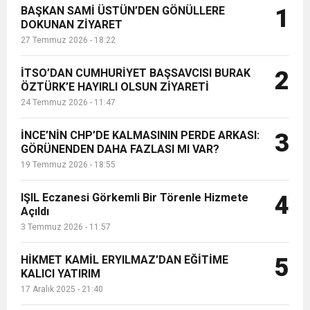
BAŞKAN SAMİ ÜSTÜN’DEN GÖNÜLLERE
1
Başkan Yardımcısı İsmail AKDAĞ,
DOKUNAN ZİYARET
Hatay’ın bazı ilçe ve köy okullarında,
27 Temmuz 2026 - 18:22
depremzede öğretmenler ile
buluştu. Ö...
İTSO’DAN CUMHURİYET BAŞSAVCISI BURAK
2
ÖZTÜRK’E HAYIRLI OLSUN ZİYARETİ
24 Temmuz 2026 - 11:47
İNCE’NİN CHP’DE KALMASININ PERDE ARKASI:
3
GÖRÜNENDEN DAHA FAZLASI MI VAR?
19 Temmuz 2026 - 18:55
IŞIL Eczanesi Görkemli Bir Törenle Hizmete
4
Açıldı
3 Temmuz 2026 - 11:57
HİKMET KAMİL ERYILMAZ’DAN EĞİTİME
5
KALICI YATIRIM
17 Aralık 2025 - 21:40