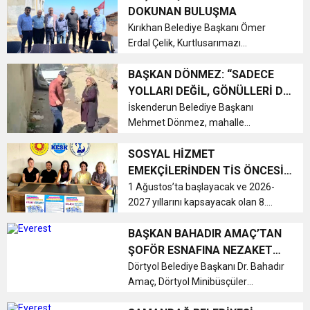
değerlendirdi. Eğitim sisteminin
DOKUNAN BULUŞMA
ekonomik, ideolojik ve kurumsal ...
17:36
Kırıkhan Belediye Başkanı Ömer
KURUMLAR VERGİSİ ERTELENDİ
CUMHURİYET BAYRAMI MESAJI
ve Onur Nişanesidir
Erdal Çelik, Kurtlusarımazı
Mahallesi’nde düzenlenen
1:00
İTSO İŞ-KUR SGK TOPLANTI
“Vatandaş Soruyor Başkan
BAŞKAN DÖNMEZ: “SADECE
Cevaplıyor” programında
YOLLARI DEĞİL, GÖNÜLLERİ DE
vatandaşların taleplerini dinledi.
BİRBİRİNE BAĞLIYORUZ”
İskenderun Belediye Başkanı
21:40
CEYLANDERE’DE BAŞKAN EMRAH
DUYURUSU
Programın en dikkat çeken anı is...
Mehmet Dönmez, mahalle
ziyaretinde engelli eşi ve oğluyla
18:22
yaşayan bir vatandaşın yol, durak ve
SOSYAL HİZMET
BAŞKAN SAMİ ÜSTÜN’DEN
KARAÇAY’A SEVGİ SELİ
çevre düzenlemesi taleplerini
EMEKÇİLERİNDEN TİS ÖNCESİ
yerinde dinledi. Başkan Dönmez,
KARARLILIK MESAJI
1 Ağustos’ta başlayacak ve 2026-
GÖNÜLLERE DOKUNAN ZİYARET
iletilen tüm is...
2027 yıllarını kapsayacak olan 8.
Dönem Toplu Sözleşme
Görüşmeleri öncesi, sosyal hizmet
BAŞKAN BAHADIR AMAÇ’TAN
emekçileri taleplerini yüksek sesle
ŞOFÖR ESNAFINA NEZAKET
duyurdu....
ZİYARET
Dörtyol Belediye Başkanı Dr. Bahadır
Amaç, Dörtyol Minibüsçüler
Kooperatifine bağlı değerli