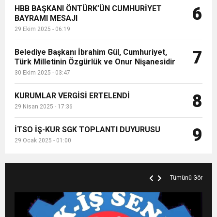
HBB BAŞKANI ÖNTÜRK’ÜN CUMHURİYET
6
BAYRAMI MESAJI
29 Ekim 2025 - 06:19
Belediye Başkanı İbrahim Gül, Cumhuriyet,
7
Türk Milletinin Özgürlük ve Onur Nişanesidir
30 Ekim 2025 - 03:47
KURUMLAR VERGİSİ ERTELENDİ
8
29 Nisan 2025 - 17:36
İTSO İŞ-KUR SGK TOPLANTI DUYURUSU
9
29 Ocak 2025 - 01:00
Tümünü Gör