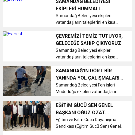
şoförlerle sabah kahvaltısında bir
SAMANDAĞ BELEDİYESİ
araya gelerek, onların sorunlarını ve
EKİPLERİ HUMMALI
taleplerini dinleme fırsatı buldu....
ÇALIŞMALARINI
Samandağ Belediyesi ekipleri
vatandaşların taleplerini en kısa
SÜRDÜRÜYORLAR
sürede karşılamak amacıyla ilçe
genelinde eşzamanlı çalışmalarını
ÇEVREMİZİ TEMİZ TUTUYOR,
sürdürüyorlar....
GELECEĞE SAHİP ÇIKIYORUZ
Samandağ Belediyesi ekipleri
vatandaşların taleplerini en kısa
sürede karşılamak amacıyla ilçe
genelinde eş zamanlı çalışmalarını
SAMANDAĞ’IN DÖRT BİR
sürdürüyorlar....
YANINDA YOL ÇALIŞMALARI
İVEDİLİKLER SÜRÜYOR.
Samandağ Belediyesi Fen İşleri
Müdürlüğü ekipleri vatandaşların
taleplerini en kısa sürede çözüme
kavuşturarak ilçeye yeni yollar
EĞİTİM GÜCÜ SEN GENEL
kazandırmaya devam ediyor....
BAŞKANI OĞUZ ÖZAT
HATAY’DA DEPREMZEDE
Eğitim ve Bilim Gücü Dayanışma
Sendikası (Eğitim Gücü Sen) Genel
ÖĞRETMENLERLE BULUŞTU
Başkanı Oğuz ÖZAT ve Genel