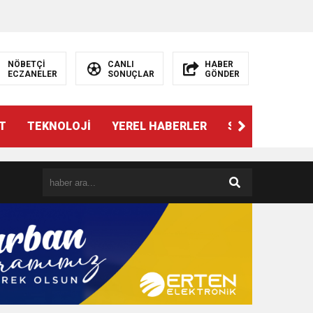
NÖBETÇİ
CANLI
HABER
ECZANELER
SONUÇLAR
GÖNDER
T
TEKNOLOJİ
YEREL HABERLER
SPOR