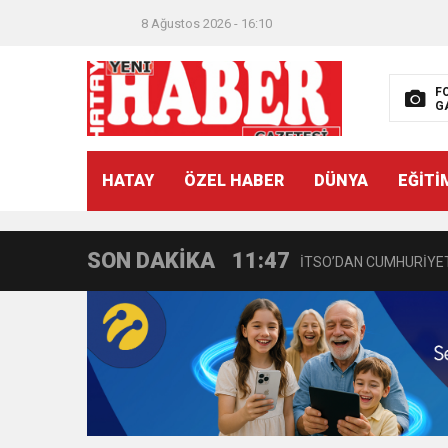
8 Ağustos 2026 - 16:10
F
G
21:40
CEYLANDERE’DE BAŞKA
HATAY
ÖZEL HABER
DÜNYA
EĞİTİ
18:22
BAŞKAN SAMİ ÜSTÜN’
SON DAKİKA
11:47
İTSO’DAN CUMHURİYET
18:55
İNCE’NİN CHP’DE KAL
11:57
IŞIL Eczanesi Görkemli 
21:40
HİKMET KAMİL ERYILMA