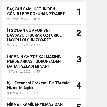
BAŞKAN SAMİ ÜSTÜN’DEN
1
GÖNÜLLERE DOKUNAN ZİYARET
27 Temmuz 2026 - 18:22
İTSO’DAN CUMHURİYET
2
BAŞSAVCISI BURAK ÖZTÜRK’E
HAYIRLI OLSUN ZİYARETİ
24 Temmuz 2026 - 11:47
İNCE’NİN CHP’DE KALMASININ
3
PERDE ARKASI: GÖRÜNENDEN
DAHA FAZLASI MI VAR?
19 Temmuz 2026 - 18:55
IŞIL Eczanesi Görkemli Bir Törenle
4
Hizmete Açıldı
3 Temmuz 2026 - 11:57
HİKMET KAMİL ERYILMAZ’DAN