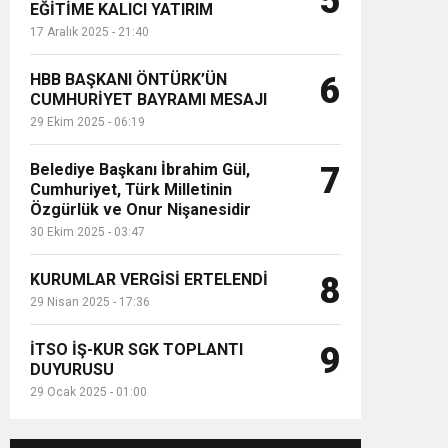
5
EĞİTİME KALICI YATIRIM
17 Aralık 2025 - 21:40
HBB BAŞKANI ÖNTÜRK’ÜN
6
CUMHURİYET BAYRAMI MESAJI
29 Ekim 2025 - 06:19
Belediye Başkanı İbrahim Gül,
7
Cumhuriyet, Türk Milletinin
Özgürlük ve Onur Nişanesidir
30 Ekim 2025 - 03:47
KURUMLAR VERGİSİ ERTELENDİ
8
29 Nisan 2025 - 17:36
İTSO İŞ-KUR SGK TOPLANTI
9
DUYURUSU
29 Ocak 2025 - 01:00