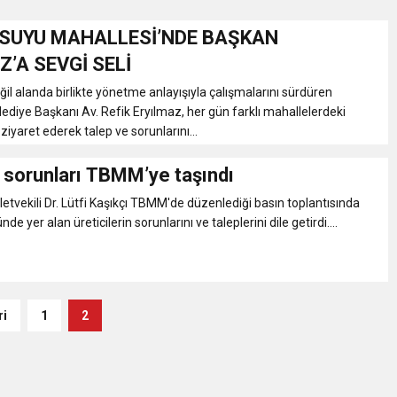
SUYU MAHALLESİ’NDE BAŞKAN
Gül, Cumhuriyet, Türk Milletinin Özgürlük ve Onur Nişanesidir
Z’A SEVGİ SELİ
 alanda birlikte yönetme anlayışıyla çalışmalarını sürdüren
N CUMHURİYET BAYRAMI MESAJI
iye Başkanı Av. Refik Eryılmaz, her gün farklı mahallelerdeki
ziyaret ederek talep ve sorunlarını...
RTELENDİ
n sorunları TBMM’ye taşındı
etvekili Dr. Lütfi Kaşıkçı TBMM'de düzenlediği basın toplantısında
 TOPLANTI DUYURUSU
nde yer alan üreticilerin sorunlarını ve taleplerini dile getirdi....
N EMRAH KARAÇAY’A SEVGİ SELİ
DEN GÖNÜLLERE DOKUNAN ZİYARET
ri
1
2