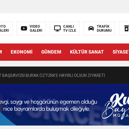
OTO
VIDEO
CANLI
TRAFİK
ALERI
GALERI
TV İZLE
DURUMU
N EMRAH KARAÇAY’A SEVGİ SELİ
M
EKONOMİ
GÜNDEM
KÜLTÜR SANAT
SİYASE
DEN GÖNÜLLERE DOKUNAN ZİYARET
 BAŞSAVCISI BURAK ÖZTÜRK’E HAYIRLI OLSUN ZİYARETİ
MASININ PERDE ARKASI: GÖRÜNENDEN DAHA FAZLASI MI VAR?
Bir Törenle Hizmete Açıldı
Z’DAN EĞİTİME KALICI YATIRIM