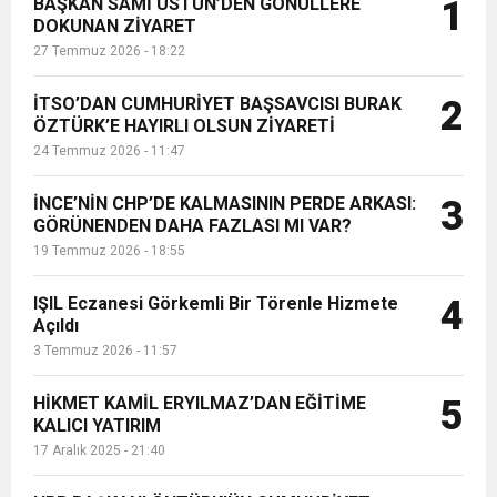
BAŞKAN SAMİ ÜSTÜN’DEN GÖNÜLLERE
1
DOKUNAN ZİYARET
27 Temmuz 2026 - 18:22
İTSO’DAN CUMHURİYET BAŞSAVCISI BURAK
2
ÖZTÜRK’E HAYIRLI OLSUN ZİYARETİ
24 Temmuz 2026 - 11:47
İNCE’NİN CHP’DE KALMASININ PERDE ARKASI:
3
GÖRÜNENDEN DAHA FAZLASI MI VAR?
19 Temmuz 2026 - 18:55
IŞIL Eczanesi Görkemli Bir Törenle Hizmete
4
Açıldı
3 Temmuz 2026 - 11:57
HİKMET KAMİL ERYILMAZ’DAN EĞİTİME
5
KALICI YATIRIM
17 Aralık 2025 - 21:40