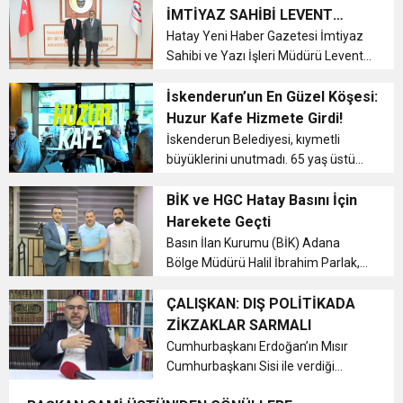
öncesinde Cumhurbaşkanı Recep
İMTİYAZ SAHİBİ LEVENT
Tayyip Erdoğan ile bir araya gelerek
6:19
AŞKAR’DAN İSDEMİR GENEL
Hatay Yeni Haber Gazetesi İmtiyaz
HBB BAŞKANI ÖNTÜRK’ÜN
Cumhuriyet, Türk Milletinin Özgürlük
nez...
Sahibi ve Yazı İşleri Müdürü Levent
MÜDÜRÜ AYHAN AKIN’A
Aşkar, İSDEMİR Genel Müdürü
NEZAKET ZİYARETİ
17:36
KURUMLAR VERGİSİ ERTELENDİ
CUMHURİYET BAYRAMI MESAJI
Ayhan Akın’a nezaket ziyaretinde
İskenderun’un En Güzel Köşesi:
ve Onur Nişanesidir
bulundu. Samimi bir ortamda
Huzur Kafe Hizmete Girdi!
gerçekleşen görüşmede ekonomi,
İskenderun Belediyesi, kıymetli
1:00
İTSO İŞ-KUR SGK TOPLANTI
sanayi ve ...
büyüklerini unutmadı. 65 yaş üstü
vatandaşlar ile tüm emeklilerin
21:40
ücretsiz olarak faydalanabileceği,
BİK ve HGC Hatay Basını İçin
CEYLANDERE’DE BAŞKAN EMRAH
DUYURUSU
sıcak ve samimi bir ortamda keyifli
Harekete Geçti
vakit geçirebilecekleri Huzur K...
Basın İlan Kurumu (BİK) Adana
18:22
BAŞKAN SAMİ ÜSTÜN’DEN
KARAÇAY’A SEVGİ SELİ
Bölge Müdürü Halil İbrahim Parlak,
Hatay Gazeteciler Cemiyeti Başkanı
Nihat Mazmanoğlu’nu ve HGC
ÇALIŞKAN: DIŞ POLİTİKADA
GÖNÜLLERE DOKUNAN ZİYARET
Başkan Yardımcısı İlyas Bayraktar’ı
ZİKZAKLAR SARMALI
ziyaret etti. Samimi bir atmosferde
Cumhurbaşkanı Erdoğan’ın Mısır
g...
Cumhurbaşkanı Sisi ile verdiği
samimi pozlar çok eleştirilmişti....