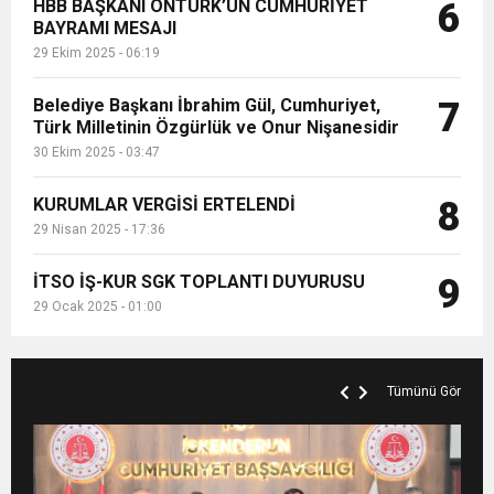
HBB BAŞKANI ÖNTÜRK’ÜN CUMHURİYET
6
BAYRAMI MESAJI
29 Ekim 2025 - 06:19
Belediye Başkanı İbrahim Gül, Cumhuriyet,
7
Türk Milletinin Özgürlük ve Onur Nişanesidir
30 Ekim 2025 - 03:47
KURUMLAR VERGİSİ ERTELENDİ
8
29 Nisan 2025 - 17:36
İTSO İŞ-KUR SGK TOPLANTI DUYURUSU
9
29 Ocak 2025 - 01:00
Tümünü Gör