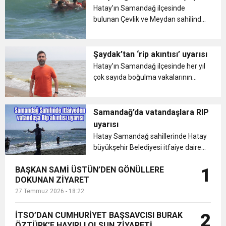
Hatay’ın Samandağ ilçesinde
6:19
bulunan Çevlik ve Meydan sahilinde
HBB BAŞKANI ÖNTÜRK’ÜN
Cumhuriyet, Türk Milletinin Özgürlük
gün boyu denize serinlemek için
giren 6 kişi, rip akıntısına kapıldı....
17:36
KURUMLAR VERGİSİ ERTELENDİ
CUMHURİYET BAYRAMI MESAJI
Şaydak’tan ‘rip akıntısı’ uyarısı
ve Onur Nişanesidir
Hatay’ın Samandağ ilçesinde her yıl
çok sayıda boğulma vakalarının
1:00
İTSO İŞ-KUR SGK TOPLANTI
yaşandığını hatırlatan Milli Yüzme
Antrenörü ve Altın Cankurtaran
21:40
Murat Şaydak, rip akıntısı uyarısı
Samandağ’da vatandaşlara RIP
CEYLANDERE’DE BAŞKAN EMRAH
DUYURUSU
yaptı....
uyarısı
Hatay Samandağ sahillerinde Hatay
18:22
BAŞKAN SAMİ ÜSTÜN’DEN
KARAÇAY’A SEVGİ SELİ
büyükşehir Belediyesi itfaiye dairesi
başkanlığına bağlı Çevlik itfaiyesi ve
BAŞKAN SAMİ ÜSTÜN’DEN GÖNÜLLERE
1
Cankurtaran ekipleri tarafından rip
GÖNÜLLERE DOKUNAN ZİYARET
DOKUNAN ZİYARET
akıntısı uyarısı yapıldı. ...
27 Temmuz 2026 - 18:22
İTSO’DAN CUMHURİYET BAŞSAVCISI BURAK
2
ÖZTÜRK’E HAYIRLI OLSUN ZİYARETİ