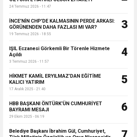
24 Temmuz 2026 - 11:47
İNCE’NİN CHP’DE KALMASININ PERDE ARKASI:
3
GÖRÜNENDEN DAHA FAZLASI MI VAR?
19 Temmuz 2026 - 18:55
IŞIL Eczanesi Görkemli Bir Törenle Hizmete
4
Açıldı
3 Temmuz 2026 - 11:57
HİKMET KAMİL ERYILMAZ’DAN EĞİTİME
5
KALICI YATIRIM
17 Aralık 2025 - 21:40
HBB BAŞKANI ÖNTÜRK’ÜN CUMHURİYET
6
BAYRAMI MESAJI
29 Ekim 2025 - 06:19
Belediye Başkanı İbrahim Gül, Cumhuriyet,
7