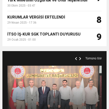
Türk Milletinin Özgürlük ve Onur Nişanesidir
30 Ekim 2025 - 03:47
KURUMLAR VERGİSİ ERTELENDİ
8
29 Nisan 2025 - 17:36
İTSO İŞ-KUR SGK TOPLANTI DUYURUSU
9
29 Ocak 2025 - 01:00
Tümünü Gör