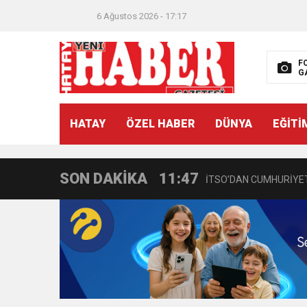
6 Ağustos 2026 - 17:17
F
G
21:40
CEYLANDERE’DE BAŞKA
HATAY
ÖZEL HABER
DÜNYA
EĞİTİ
18:22
BAŞKAN SAMİ ÜSTÜN’
SON DAKİKA
11:47
İTSO’DAN CUMHURİYET
18:55
İNCE’NİN CHP’DE KAL
11:57
IŞIL Eczanesi Görkemli 
21:40
HİKMET KAMİL ERYILMA