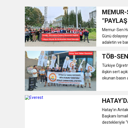
MEMUR-S
3:47
Belediye Başkanı İbrahim 
“PAYLAŞ
Memur-Sen Hat
6:19
HBB BAŞKANI ÖNTÜRK’Ü
Günü dolayısıy
adaletin ve barı
17:36
KURUMLAR VERGİSİ E
TÖB-SEN’
1:00
Türkiye Öğretm
İTSO İŞ-KUR SGK
ilişkin sert a
okunan basın a
21:40
CEYLANDERE’DE BAŞKA
HATAY’DA
18:22
BAŞKAN SAMİ ÜSTÜN’
Hatay’ın Antak
Başkanı İsmail
destekleriyle “