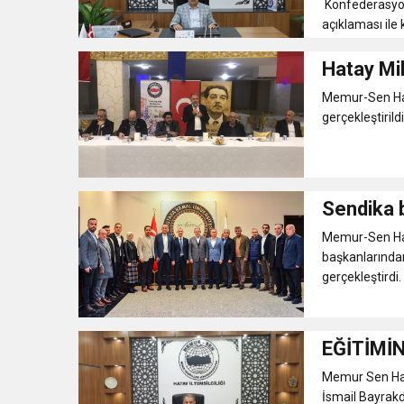
Konfederasyon
açıklaması ile 
Hatay Mil
Memur-Sen Hata
gerçekleştirildi. 
Sendika 
Memur-Sen Hat
başkanlarından
gerçekleştirdi. .
EĞİTİMİ
Memur Sen Hata
İsmail Bayrakd