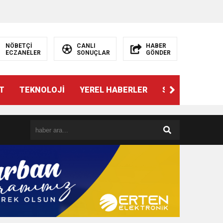
NÖBETÇİ
CANLI
HABER
ECZANELER
SONUÇLAR
GÖNDER
T
TEKNOLOJİ
YEREL HABERLER
SPOR