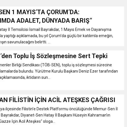
EN 1 MAYIS’TA ÇORUM’DA:
Gül, Cumhuriyet, Türk Milletinin Özgürlük ve Onur Nişanesidir
IMDA ADALET, DÜNYADA BARIŞ”
ay İl Temsilcisi İsmail Bayrakdar, 1 Mayıs Emek ve Dayanışma
N CUMHURİYET BAYRAMI MESAJI
la yaptığı açıklamada, bu yıl Çorum’da güçlü bir katılımla emeğin,
şın savunulacağını belirtti. ...
RTELENDİ
den Toplu İş Sözleşmesine Sert Tepki
enler Birliği Sendikası (TÖB-SEN), toplu iş sözleşmesi sürecine
 TOPLANTI DUYURUSU
çıklamalarda bulundu. Yürütme Kurulu Başkanı Deniz Ezer tarafından
çıklamasında, iktidarın sun...
N EMRAH KARAÇAY’A SEVGİ SELİ
N FİLİSTİN İÇİN ACİL ATEŞKES ÇAĞRISI
DEN GÖNÜLLERE DOKUNAN ZİYARET
ya ilçesinde Filistin’e Destek Platformu öncülüğünde Memur-Sen İl
 Bayrakdar, Diyanet-Sen Hatay İl Başkanı Hüseyin Kahraman’ın
Gazze İçin Acil Ateşkes" sloga...