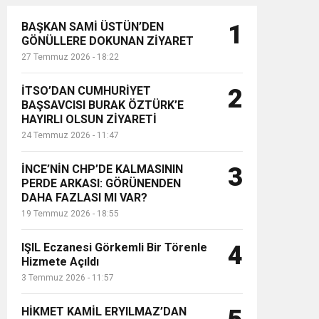
BAŞKAN SAMİ ÜSTÜN’DEN
1
GÖNÜLLERE DOKUNAN ZİYARET
27 Temmuz 2026 - 18:22
İTSO’DAN CUMHURİYET
2
BAŞSAVCISI BURAK ÖZTÜRK’E
HAYIRLI OLSUN ZİYARETİ
24 Temmuz 2026 - 11:47
İNCE’NİN CHP’DE KALMASININ
3
PERDE ARKASI: GÖRÜNENDEN
DAHA FAZLASI MI VAR?
19 Temmuz 2026 - 18:55
IŞIL Eczanesi Görkemli Bir Törenle
4
Hizmete Açıldı
3 Temmuz 2026 - 11:57
HİKMET KAMİL ERYILMAZ’DAN