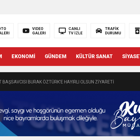
OTO
VIDEO
CANLI
TRAFİK
ALERI
GALERI
TV İZLE
DURUMU
N EMRAH KARAÇAY’A SEVGİ SELİ
M
EKONOMİ
GÜNDEM
KÜLTÜR SANAT
SİYASE
DEN GÖNÜLLERE DOKUNAN ZİYARET
 BAŞSAVCISI BURAK ÖZTÜRK’E HAYIRLI OLSUN ZİYARETİ
MASININ PERDE ARKASI: GÖRÜNENDEN DAHA FAZLASI MI VAR?
Bir Törenle Hizmete Açıldı
Z’DAN EĞİTİME KALICI YATIRIM