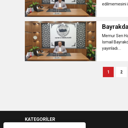
edilmemesini is
Bayrakdar
Memur Sen Hata
İsmail Bayrakd
yayınladı....
1
2
KATEGORİLER