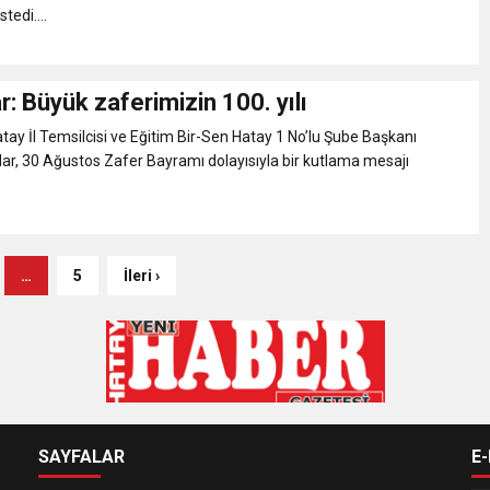
tedi....
: Büyük zaferimizin 100. yılı
y İl Temsilcisi ve Eğitim Bir-Sen Hatay 1 No’lu Şube Başkanı
ar, 30 Ağustos Zafer Bayramı dolayısıyla bir kutlama mesajı
…
5
İleri ›
SAYFALAR
E