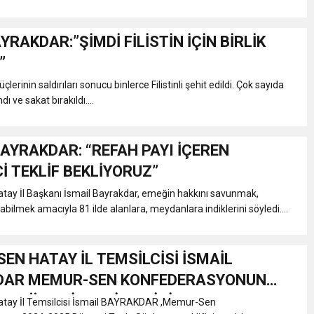
AYRAKDAR:”ŞİMDİ FİLİSTİN İÇİN BİRLİK
”
güçlerinin saldırıları sonucu binlerce Filistinli şehit edildi. Çok sayıda
ndı ve sakat bırakıldı....
BAYRAKDAR: “REFAH PAYI İÇEREN
İ TEKLİF BEKLİYORUZ”
ay İl Başkanı İsmail Bayrakdar, emeğin hakkını savunmak,
abilmek amacıyla 81 ilde alanlara, meydanlara indiklerini söyledi....
EN HATAY İL TEMSİLCİSİ İSMAİL
DAR MEMUR-SEN KONFEDERASYONUN
25 DÖNEMİ TEKLİFLERİNİ AÇIKLADI
ay İl Temsilcisi İsmail BAYRAKDAR ,Memur-Sen