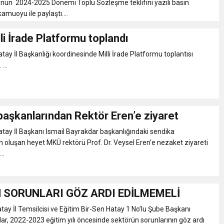
un 2024-2025 Dönemi Toplu Sözleşme teklifini yazılı basın
kamuoyu ile paylaştı....
li İrade Platformu toplandı
y İl Başkanlığı koordinesinde Milli İrade Platformu toplantısı
...
başkanlarından Rektör Eren’e ziyaret
ay İl Başkanı İsmail Bayrakdar başkanlığındaki sendika
 oluşan heyet MKÜ rektörü Prof. Dr. Veysel Eren'e nezaket ziyareti
..
N SORUNLARI GÖZ ARDI EDİLMEMELİ
y İl Temsilcisi ve Eğitim Bir-Sen Hatay 1 No’lu Şube Başkanı
ar, 2022-2023 eğitim yılı öncesinde sektörün sorunlarının göz ardı