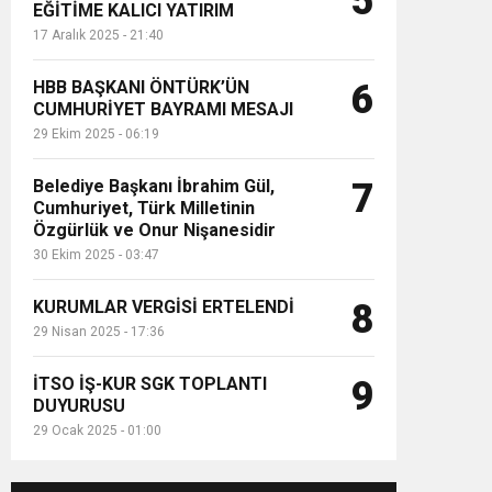
5
EĞİTİME KALICI YATIRIM
17 Aralık 2025 - 21:40
HBB BAŞKANI ÖNTÜRK’ÜN
6
CUMHURİYET BAYRAMI MESAJI
29 Ekim 2025 - 06:19
Belediye Başkanı İbrahim Gül,
7
Cumhuriyet, Türk Milletinin
Özgürlük ve Onur Nişanesidir
30 Ekim 2025 - 03:47
KURUMLAR VERGİSİ ERTELENDİ
8
29 Nisan 2025 - 17:36
İTSO İŞ-KUR SGK TOPLANTI
9
DUYURUSU
29 Ocak 2025 - 01:00