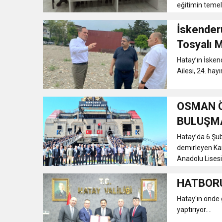
eğitimin temel 
İskenderu
Tosyalı M
Yapımına
Hatay’ın İsken
Ailesi, 24. hay
OSMAN Ö
BULUŞM
Hatay’da 6 Şu
demirleyen Ka
Anadolu Lisesi
HATBORU
Hatay'ın önde 
yaptırıyor....