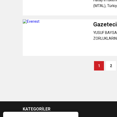
(MTAL), Türkiy
Gazetecil
YUSUF BAYSAL
ZORLUKLARINI
1
2
KATEGORİLER