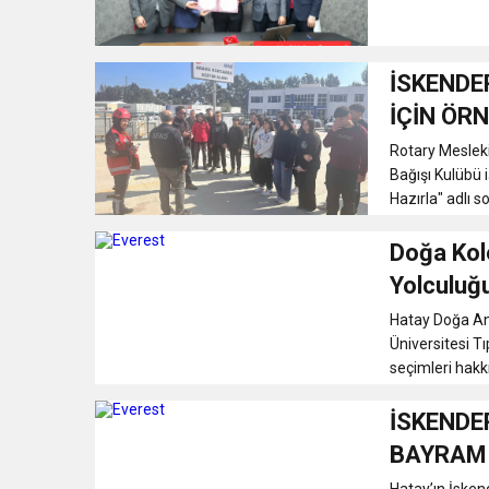
İSKENDE
İÇİN ÖR
Rotary Mesleki
Bağışı Kulübü 
Hazırla" adlı s
Doğa Kole
Yolculuğ
Hatay Doğa Ana
Üniversitesi T
seçimleri hakkı
İSKENDE
BAYRAMI
Hatay’ın İsken