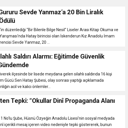
Gururu Sevde Yanmaz’a 20 Bin Liralık
RTELENDİ
 Ödülü
in düzenlediği "Bir Bilenle Bilge Nesil" Liseler Arası Kitap Okuma ve
 TOPLANTI DUYURUSU
arışması'nda Hatay birincisi olan İskenderun Kız Anadolu İmam
ğrencisi Sevde Yanmaz, 20 ...
N EMRAH KARAÇAY’A SEVGİ SELİ
lahlı Saldırı Alarmı: Eğitimde Güvenlik
 Gündemde
DEN GÖNÜLLERE DOKUNAN ZİYARET
iverek ilçesinde bir lisede meydana gelen silahlı saldırıda 16 kişi
tim Gücü Sen Hatay Şubesi, olay sonrası yaptığı açıklamada
liğin acil ve kalıcı önlemler...
’ten Tepki: “Okullar Dinî Propaganda Alanı
 1 No’lu Şube, Hüsnü Özyeğin Anadolu Lisesi’nin sosyal medyada
inî içerikli mesaj içeren video nedeniyle tepki göstererek, bunun