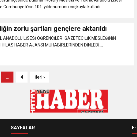
e Cumhuriyeti’nin 101. yıldönümünü coşkuyla kutladı....
iğin zorlu şartları gençlere aktarıldı
 ANADOLU LİSESİ ÖĞRENCİLERİ GAZETECİLİK MESLEĞİNİN
 İHLAS HABER AJANSI MUHABİRLERİNDEN DİNLEDİ....
…
4
İleri ›
SAYFALAR
E