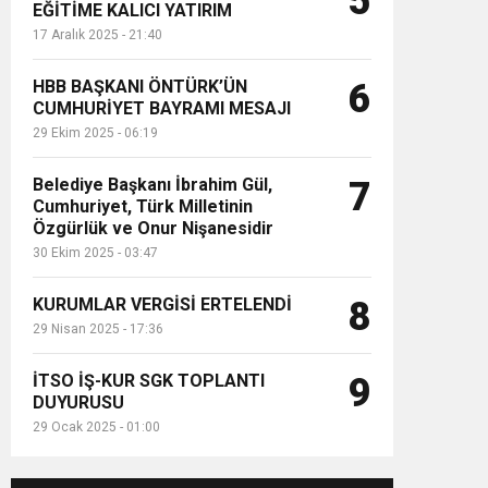
5
EĞİTİME KALICI YATIRIM
17 Aralık 2025 - 21:40
HBB BAŞKANI ÖNTÜRK’ÜN
6
CUMHURİYET BAYRAMI MESAJI
29 Ekim 2025 - 06:19
Belediye Başkanı İbrahim Gül,
7
Cumhuriyet, Türk Milletinin
Özgürlük ve Onur Nişanesidir
30 Ekim 2025 - 03:47
KURUMLAR VERGİSİ ERTELENDİ
8
29 Nisan 2025 - 17:36
İTSO İŞ-KUR SGK TOPLANTI
9
DUYURUSU
29 Ocak 2025 - 01:00