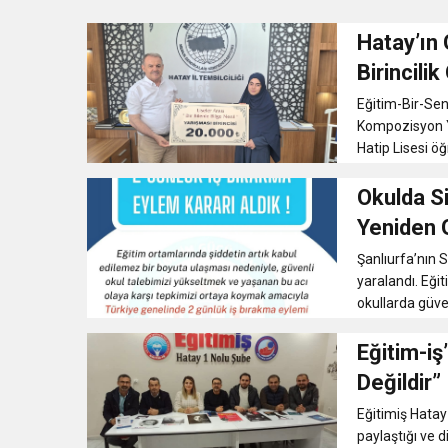
Hatay’ın 
17:36
KURUMLAR VERGİSİ E
Birincilik
Eğitim-Bir-Sen'
1:00
İTSO İŞ-KUR SGK
Kompozisyon Y
Hatip Lisesi ö
21:40
CEYLANDERE’DE BAŞKA
Okulda Si
Yeniden
18:22
BAŞKAN SAMİ ÜSTÜN’
Şanlıurfa’nın S
yaralandı. Eği
okullarda güven
Eğitim-iş
Değildir”
Eğitimiş Hatay
paylaştığı ve d