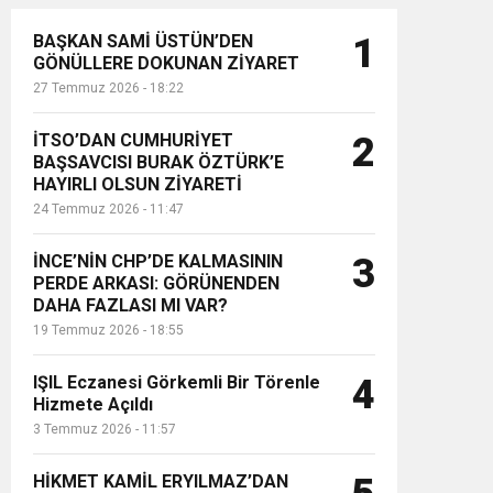
BAŞKAN SAMİ ÜSTÜN’DEN
1
GÖNÜLLERE DOKUNAN ZİYARET
27 Temmuz 2026 - 18:22
İTSO’DAN CUMHURİYET
2
BAŞSAVCISI BURAK ÖZTÜRK’E
HAYIRLI OLSUN ZİYARETİ
24 Temmuz 2026 - 11:47
İNCE’NİN CHP’DE KALMASININ
3
PERDE ARKASI: GÖRÜNENDEN
DAHA FAZLASI MI VAR?
19 Temmuz 2026 - 18:55
IŞIL Eczanesi Görkemli Bir Törenle
4
Hizmete Açıldı
3 Temmuz 2026 - 11:57
HİKMET KAMİL ERYILMAZ’DAN