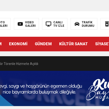
N EMRAH KARAÇAY’A SEVGİ SELİ
DEN GÖNÜLLERE DOKUNAN ZİYARET
OTO
VIDEO
CANLI
TRAFİK
ALERI
GALERI
TV İZLE
DURUMU
 BAŞSAVCISI BURAK ÖZTÜRK’E HAYIRLI OLSUN ZİYARETİ
M
EKONOMİ
GÜNDEM
KÜLTÜR SANAT
SİYASE
MASININ PERDE ARKASI: GÖRÜNENDEN DAHA FAZLASI MI VAR?
Bir Törenle Hizmete Açıldı
Z’DAN EĞİTİME KALICI YATIRIM
Gül, Cumhuriyet, Türk Milletinin Özgürlük ve Onur Nişanesidir
N CUMHURİYET BAYRAMI MESAJI