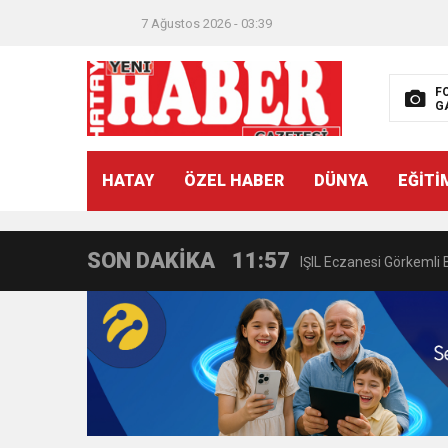
21:40
CEYLANDERE’DE BAŞKA
7 Ağustos 2026 - 03:39
18:22
BAŞKAN SAMİ ÜSTÜN’
F
G
11:47
İTSO’DAN CUMHURİYET
HATAY
ÖZEL HABER
DÜNYA
EĞİTİ
18:55
İNCE’NİN CHP’DE KAL
SON DAKİKA
11:57
IŞIL Eczanesi Görkemli 
21:40
HİKMET KAMİL ERYILMA
3:47
Belediye Başkanı İbrahim 
6:19
HBB BAŞKANI ÖNTÜRK’Ü