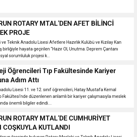
RUN ROTARY MTAL’DEN AFET BİLİNCİ
NEK PROJE
 ve Teknik Anadolu Lisesi Afetlere Hazırlık Kulübü ve Kızılay Kan
iş birliğiyle hayata geçirilen "Hazır Ol, Unutma: Deprem Çantanı
osyal sorumluluk projesi k...
ji Öğrencileri Tıp Fakültesinde Kariyer
una Adım Attı
dolu Lisesi 11. ve 12. sınıf öğrencileri, Hatay Mustafa Kemal
ıp Fakültesi’nde düzenlenen anlamlı bir kariyer çalışmasıyla meslek
nda önemli bilgiler edindi....
RUN ROTARY MTAL’DE CUMHURİYET
 COŞKUYLA KUTLANDI
derun ilçesinde bulunan Rotary Mesleki ve Teknik Anadolu Lisesi