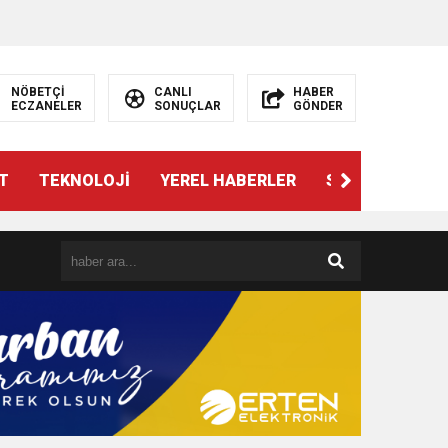
NÖBETÇİ
CANLI
HABER
ECZANELER
SONUÇLAR
GÖNDER
T
TEKNOLOJİ
YEREL HABERLER
SPOR