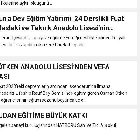
ilkelerine aykırı olduğunu ...
n’a Dev Eğitim Yatırımı: 24 Derslikli Fuat
esleki ve Teknik Anadolu Lisesi’nin
 Başlandı
derun ilçesinde, sanayi ve eğitime verdiği destekle bilinen Tosyalı
ır eserini kazandırmak üzere harekete geçti....
TKEN ANADOLU LİSESİ’NDEN VEFA
ASI
bat 2023’teki depremlerin ardından İskenderun’da limana
radeniz Lifeship Rauf Bey Gemisi’nde eğitim gören Osman Ötken
 öğrencilerinin eğitim sezonu boyunca üç ö...
DAN EĞİTİME BÜYÜK KATKI
gelen sanayi kuruluşlarından HATBORU San. ve Tic. A.Ş okul