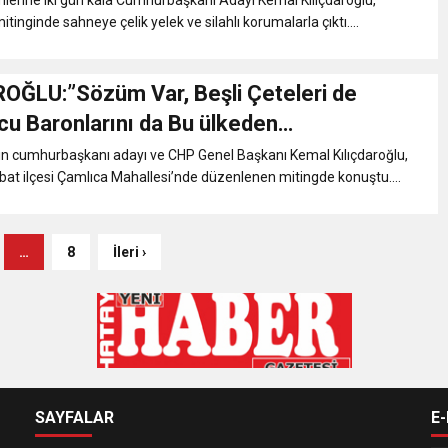
inginde sahneye çelik yelek ve silahlı korumalarla çıktı....
OĞLU:”Sözüm Var, Beşli Çeteleri de
cu Baronlarını da Bu ülkeden
ceğim”
ı’nın cumhurbaşkanı adayı ve CHP Genel Başkanı Kemal Kılıçdaroğlu,
at ilçesi Çamlıca Mahallesi’nde düzenlenen mitingde konuştu....
…
8
İleri ›
SAYFALAR
E