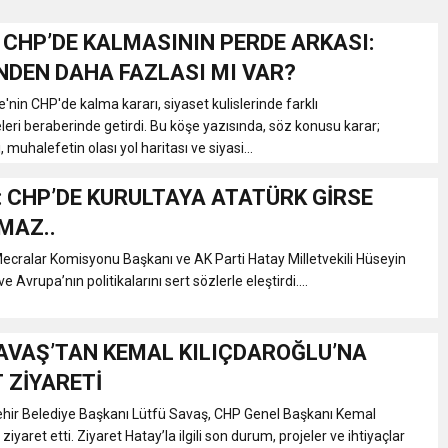
N CHP’DE KALMASININ PERDE ARKASI:
Gül, Cumhuriyet, Türk Milletinin Özgürlük ve Onur Nişanesidir
DEN DAHA FAZLASI MI VAR?
nin CHP'de kalma kararı, siyaset kulislerinde farklı
N CUMHURİYET BAYRAMI MESAJI
eri beraberinde getirdi. Bu köşe yazısında, söz konusu karar;
, muhalefetin olası yol haritası ve siyasi...
RTELENDİ
 CHP’DE KURULTAYA ATATÜRK GİRSE
MAZ..
 TOPLANTI DUYURUSU
ecralar Komisyonu Başkanı ve AK Parti Hatay Milletvekili Hüseyin
Avrupa’nın politikalarını sert sözlerle eleştirdi....
N EMRAH KARAÇAY’A SEVGİ SELİ
AVAŞ’TAN KEMAL KILIÇDAROĞLU’NA
DEN GÖNÜLLERE DOKUNAN ZİYARET
 ZİYARETİ
hir Belediye Başkanı Lütfü Savaş, CHP Genel Başkanı Kemal
 ziyaret etti. Ziyaret Hatay’la ilgili son durum, projeler ve ihtiyaçlar