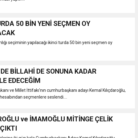
URDA 50 BİN YENİ SEÇMEN OY
ACAK
ğı seçiminin yapılacağı ikinci turda 50 bin yeni seçmen oy
 DE BİLLAHİ DE SONUNA KADAR
LE EDECEĞİM
anı ve Millet İttifakı’nın cumhurbaşkanı adayı Kemal Kılıçdaroğlu,
hesabından seçmenlere seslendi....
ROĞLU ve İMAMOĞLU MİTİNGE ÇELİK
ÇIKTI
lerine iki gün kala Cumhurbaşkanı Adayı Kemal Kılıçdaroğlu,