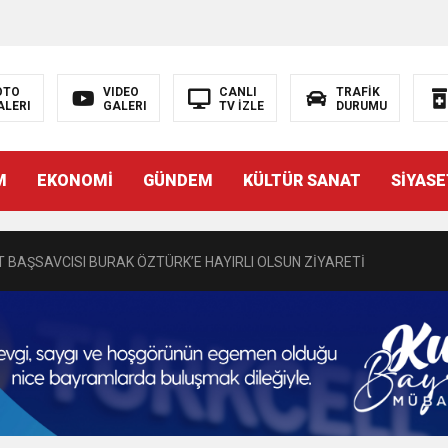
OTO
VIDEO
CANLI
TRAFİK
ALERI
GALERI
TV İZLE
DURUMU
N EMRAH KARAÇAY’A SEVGİ SELİ
M
EKONOMİ
GÜNDEM
KÜLTÜR SANAT
SİYASE
DEN GÖNÜLLERE DOKUNAN ZİYARET
 BAŞSAVCISI BURAK ÖZTÜRK’E HAYIRLI OLSUN ZİYARETİ
MASININ PERDE ARKASI: GÖRÜNENDEN DAHA FAZLASI MI VAR?
Bir Törenle Hizmete Açıldı
Z’DAN EĞİTİME KALICI YATIRIM