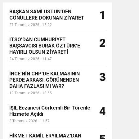
BAŞKAN SAMİ ÜSTÜN’DEN
1
GÖNÜLLERE DOKUNAN ZİYARET
27 Temmuz 2026 - 18:22
İTSO’DAN CUMHURİYET
2
BAŞSAVCISI BURAK ÖZTÜRK’E
HAYIRLI OLSUN ZİYARETİ
24 Temmuz 2026 - 11:47
İNCE’NİN CHP’DE KALMASININ
3
PERDE ARKASI: GÖRÜNENDEN
DAHA FAZLASI MI VAR?
19 Temmuz 2026 - 18:55
IŞIL Eczanesi Görkemli Bir Törenle
4
Hizmete Açıldı
3 Temmuz 2026 - 11:57
HİKMET KAMİL ERYILMAZ’DAN