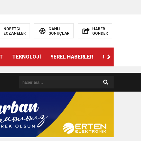
NÖBETÇİ
CANLI
HABER
ECZANELER
SONUÇLAR
GÖNDER
T
TEKNOLOJİ
YEREL HABERLER
SPOR