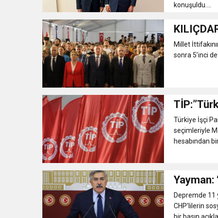
konuşuldu....
KILIÇDA
Millet İttifak
sonra 5’inci def
TİP:”Türk
Türkiye İşçi Pa
seçimleriyle M
hesabından bir
Yayman: 
Depremde 11 y
CHP’lilerin so
bir basın açıkla