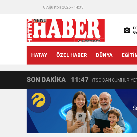
8 Ağustos 2026 - 14:35
F
G
21:40
CEYLANDERE’DE BAŞKA
HATAY
ÖZEL HABER
DÜNYA
EĞİTİ
18:22
BAŞKAN SAMİ ÜSTÜN’
SON DAKİKA
11:47
İTSO’DAN CUMHURİYET
18:55
İNCE’NİN CHP’DE KAL
11:57
IŞIL Eczanesi Görkemli 
21:40
HİKMET KAMİL ERYILMA