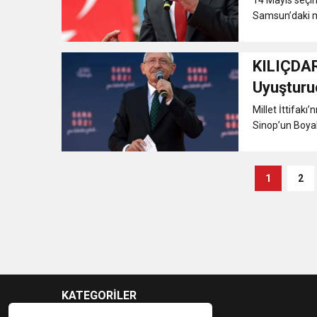
Samsun’daki mit
KILIÇDAR
Uyuşturu
Göndere
Millet İttifak
Sinop’un Boyab
1
2
KATEGORİLER