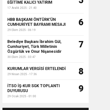
5
EĞİTİME KALICI YATIRIM
17 Aralık 2025 - 21:40
HBB BAŞKANI ÖNTÜRK’ÜN
6
CUMHURİYET BAYRAMI MESAJI
29 Ekim 2025 - 06:19
Belediye Başkanı İbrahim Gül,
7
Cumhuriyet, Türk Milletinin
Özgürlük ve Onur Nişanesidir
30 Ekim 2025 - 03:47
KURUMLAR VERGİSİ ERTELENDİ
8
29 Nisan 2025 - 17:36
İTSO İŞ-KUR SGK TOPLANTI
9
DUYURUSU
29 Ocak 2025 - 01:00