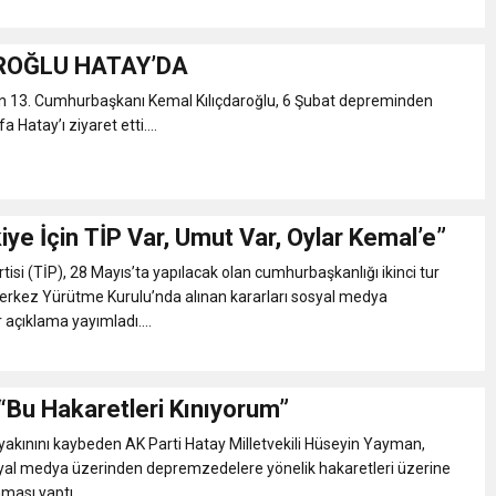
ROĞLU HATAY’DA
ının 13. Cumhurbaşkanı Kemal Kılıçdaroğlu, 6 Şubat depreminden
a Hatay’ı ziyaret etti....
iye İçin TİP Var, Umut Var, Oylar Kemal’e”
rtisi (TİP), 28 Mayıs’ta yapılacak olan cumhurbaşkanlığı ikinci tur
erkez Yürütme Kurulu’nda alınan kararları sosyal medya
 açıklama yayımladı....
“Bu Hakaretleri Kınıyorum”
akınını kaybeden AK Parti Hatay Milletvekili Hüseyin Yayman,
syal medya üzerinden depremzedelere yönelik hakaretleri üzerine
ması yaptı.....