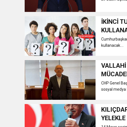
İKİNCİ T
KULLAN
Cumhurbaşkanlı
kullanacak....
VALLAHİ
MÜCADE
CHP Genel Başk
sosyal medya 
KILIÇDA
YELEKLE 
14 Mayıs seçim