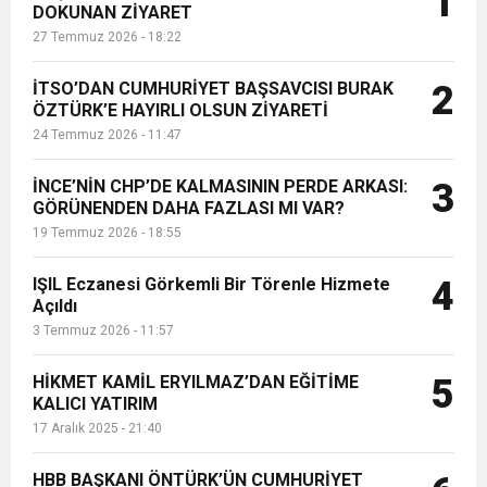
1
DOKUNAN ZİYARET
Bozoğlan'ı makamında ziyaret etti....
27 Temmuz 2026 - 18:22
6:19
HBB BAŞKANI ÖNTÜRK’ÜN
Cumhuriyet, Türk Milletinin Özgürlük
İTSO’DAN CUMHURİYET BAŞSAVCISI BURAK
2
17:36
ÖZTÜRK’E HAYIRLI OLSUN ZİYARETİ
KURUMLAR VERGİSİ ERTELENDİ
CUMHURİYET BAYRAMI MESAJI
ve Onur Nişanesidir
24 Temmuz 2026 - 11:47
1:00
İTSO İŞ-KUR SGK TOPLANTI
İNCE’NİN CHP’DE KALMASININ PERDE ARKASI:
3
GÖRÜNENDEN DAHA FAZLASI MI VAR?
19 Temmuz 2026 - 18:55
21:40
CEYLANDERE’DE BAŞKAN EMRAH
DUYURUSU
IŞIL Eczanesi Görkemli Bir Törenle Hizmete
4
18:22
Açıldı
BAŞKAN SAMİ ÜSTÜN’DEN
KARAÇAY’A SEVGİ SELİ
3 Temmuz 2026 - 11:57
GÖNÜLLERE DOKUNAN ZİYARET
HİKMET KAMİL ERYILMAZ’DAN EĞİTİME
5
KALICI YATIRIM
17 Aralık 2025 - 21:40
HBB BAŞKANI ÖNTÜRK’ÜN CUMHURİYET