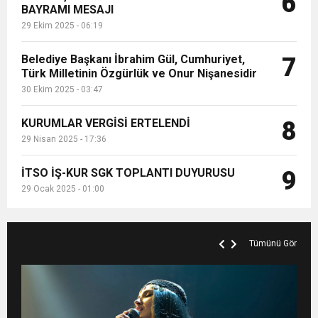
6
BAYRAMI MESAJI
29 Ekim 2025 - 06:19
Belediye Başkanı İbrahim Gül, Cumhuriyet,
7
Türk Milletinin Özgürlük ve Onur Nişanesidir
30 Ekim 2025 - 03:47
KURUMLAR VERGİSİ ERTELENDİ
8
29 Nisan 2025 - 17:36
İTSO İŞ-KUR SGK TOPLANTI DUYURUSU
9
29 Ocak 2025 - 01:00
Tümünü Gör