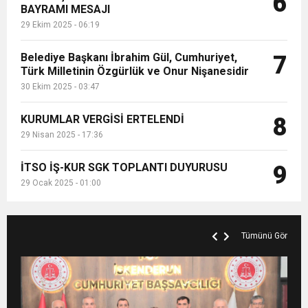
6
BAYRAMI MESAJI
29 Ekim 2025 - 06:19
Belediye Başkanı İbrahim Gül, Cumhuriyet,
7
Türk Milletinin Özgürlük ve Onur Nişanesidir
30 Ekim 2025 - 03:47
KURUMLAR VERGİSİ ERTELENDİ
8
29 Nisan 2025 - 17:36
İTSO İŞ-KUR SGK TOPLANTI DUYURUSU
9
29 Ocak 2025 - 01:00
Tümünü Gör