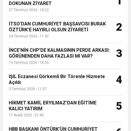
1
DOKUNAN ZİYARET
27 Temmuz 2026 - 18:22
6:19
HBB BAŞKANI ÖNTÜRK’ÜN
Cumhuriyet, Türk Milletinin Özgürlük
İTSO’DAN CUMHURİYET BAŞSAVCISI BURAK
2
17:36
ÖZTÜRK’E HAYIRLI OLSUN ZİYARETİ
KURUMLAR VERGİSİ ERTELENDİ
CUMHURİYET BAYRAMI MESAJI
ve Onur Nişanesidir
24 Temmuz 2026 - 11:47
1:00
İTSO İŞ-KUR SGK TOPLANTI
İNCE’NİN CHP’DE KALMASININ PERDE ARKASI:
3
GÖRÜNENDEN DAHA FAZLASI MI VAR?
19 Temmuz 2026 - 18:55
21:40
CEYLANDERE’DE BAŞKAN EMRAH
DUYURUSU
IŞIL Eczanesi Görkemli Bir Törenle Hizmete
4
18:22
Açıldı
BAŞKAN SAMİ ÜSTÜN’DEN
KARAÇAY’A SEVGİ SELİ
3 Temmuz 2026 - 11:57
GÖNÜLLERE DOKUNAN ZİYARET
HİKMET KAMİL ERYILMAZ’DAN EĞİTİME
5
KALICI YATIRIM
17 Aralık 2025 - 21:40
HBB BAŞKANI ÖNTÜRK’ÜN CUMHURİYET