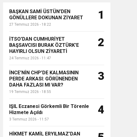
BAŞKAN SAMİ ÜSTÜN’DEN
1
GÖNÜLLERE DOKUNAN ZİYARET
27 Temmuz 2026 - 18:22
İTSO’DAN CUMHURİYET
2
BAŞSAVCISI BURAK ÖZTÜRK’E
HAYIRLI OLSUN ZİYARETİ
24 Temmuz 2026 - 11:47
İNCE’NİN CHP’DE KALMASININ
3
PERDE ARKASI: GÖRÜNENDEN
DAHA FAZLASI MI VAR?
19 Temmuz 2026 - 18:55
IŞIL Eczanesi Görkemli Bir Törenle
4
Hizmete Açıldı
3 Temmuz 2026 - 11:57
HİKMET KAMİL ERYILMAZ’DAN