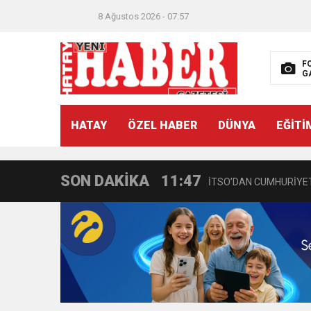
8 Ağustos 2026 - 07:57
F
G
21:40
CEYLANDERE’DE BAŞKA
HATAY
ÖZEL HABER
DÜNYA
EĞİTİ
18:22
BAŞKAN SAMİ ÜSTÜN’
SON DAKİKA
11:47
İTSO’DAN CUMHURİYET
18:55
İNCE’NİN CHP’DE KAL
11:57
IŞIL Eczanesi Görkemli 
21:40
HİKMET KAMİL ERYILMA