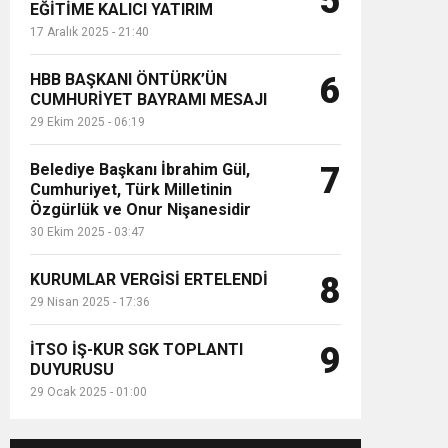
5
EĞİTİME KALICI YATIRIM
17 Aralık 2025 - 21:40
HBB BAŞKANI ÖNTÜRK’ÜN
6
CUMHURİYET BAYRAMI MESAJI
29 Ekim 2025 - 06:19
Belediye Başkanı İbrahim Gül,
7
Cumhuriyet, Türk Milletinin
Özgürlük ve Onur Nişanesidir
30 Ekim 2025 - 03:47
KURUMLAR VERGİSİ ERTELENDİ
8
29 Nisan 2025 - 17:36
İTSO İŞ-KUR SGK TOPLANTI
9
DUYURUSU
29 Ocak 2025 - 01:00