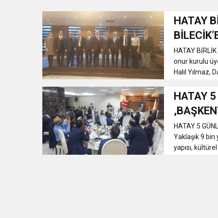
HATAY B
3:47
Belediye Başkanı İbrahim 
BİLECİK’
HATAY BİRLİK 
6:19
HBB BAŞKANI ÖNTÜRK’Ü
onur kurulu üy
Halil Yılmaz, 
17:36
KURUMLAR VERGİSİ E
HATAY 5
,BAŞKEN
1:00
İTSO İŞ-KUR SGK
HATAY 5 GÜN
Yaklaşık 9 bin 
21:40
CEYLANDERE’DE BAŞKA
yapısı, kültüre
18:22
BAŞKAN SAMİ ÜSTÜN’