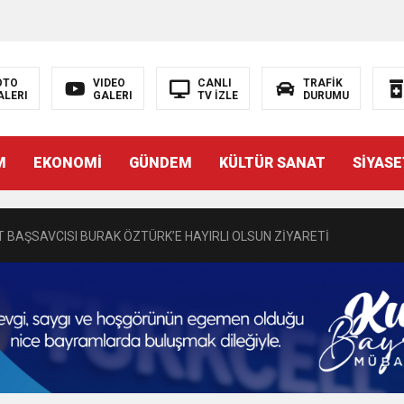
OTO
VIDEO
CANLI
TRAFİK
ALERI
GALERI
TV İZLE
DURUMU
N EMRAH KARAÇAY’A SEVGİ SELİ
M
EKONOMİ
GÜNDEM
KÜLTÜR SANAT
SİYASE
DEN GÖNÜLLERE DOKUNAN ZİYARET
 BAŞSAVCISI BURAK ÖZTÜRK’E HAYIRLI OLSUN ZİYARETİ
MASININ PERDE ARKASI: GÖRÜNENDEN DAHA FAZLASI MI VAR?
Bir Törenle Hizmete Açıldı
Z’DAN EĞİTİME KALICI YATIRIM