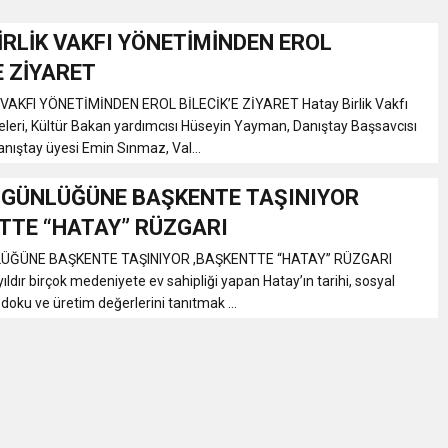
İRLİK VAKFI YÖNETİMİNDEN EROL
Gül, Cumhuriyet, Türk Milletinin Özgürlük ve Onur Nişanesidir
E ZİYARET
VAKFI YÖNETİMİNDEN EROL BİLECİK’E ZİYARET Hatay Birlik Vakfı
N CUMHURİYET BAYRAMI MESAJI
eleri, Kültür Bakan yardımcısı Hüseyin Yayman, Danıştay Başsavcısı
Danıştay üyesi Emin Sınmaz, Val...
RTELENDİ
 GÜNLÜĞÜNE BAŞKENTE TAŞINIYOR
TTE “HATAY” RÜZGARI
 TOPLANTI DUYURUSU
LÜĞÜNE BAŞKENTE TAŞINIYOR ,BAŞKENTTE “HATAY” RÜZGARI
yıldır birçok medeniyete ev sahipliği yapan Hatay’ın tarihi, sosyal
N EMRAH KARAÇAY’A SEVGİ SELİ
l doku ve üretim değerlerini tanıtmak ...
DEN GÖNÜLLERE DOKUNAN ZİYARET