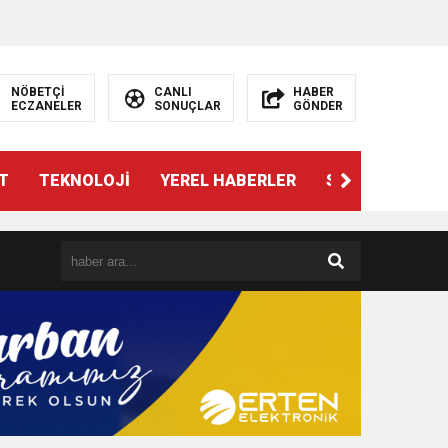
NÖBETÇİ
CANLI
HABER
ECZANELER
SONUÇLAR
GÖNDER
T
TEKNOLOJİ
YEREL HABERLER
SPOR