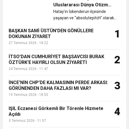
yarışması sonuçlandı. Yayladağı
Uluslararası Dünya Otizm
Belediye Başkanı Mehmet Kalkan,
6:19
Festivali’nde Ödül Alacak
Hatay’ın İskenderun ilçesinde
HBB BAŞKANI ÖNTÜRK’ÜN
Cumhuriyet, Türk Milletinin Özgürlük
da...
yaşayan ve “absolutepitch” olarak
adlandırılan olağanüstü müziksel
17:36
KURUMLAR VERGİSİ ERTELENDİ
CUMHURİYET BAYRAMI MESAJI
BAŞKAN SAMİ ÜSTÜN’DEN GÖNÜLLERE
1
işitme yeteneğine sahip olması
ve Onur Nişanesidir
DOKUNAN ZİYARET
nedeniyle dünyadaki 664 müzik
27 Temmuz 2026 - 18:22
dehasından birisi olarak göste...
1:00
İTSO İŞ-KUR SGK TOPLANTI
İTSO’DAN CUMHURİYET BAŞSAVCISI BURAK
2
ÖZTÜRK’E HAYIRLI OLSUN ZİYARETİ
21:40
CEYLANDERE’DE BAŞKAN EMRAH
DUYURUSU
24 Temmuz 2026 - 11:47
18:22
BAŞKAN SAMİ ÜSTÜN’DEN
KARAÇAY’A SEVGİ SELİ
İNCE’NİN CHP’DE KALMASININ PERDE ARKASI:
3
GÖRÜNENDEN DAHA FAZLASI MI VAR?
19 Temmuz 2026 - 18:55
GÖNÜLLERE DOKUNAN ZİYARET
IŞIL Eczanesi Görkemli Bir Törenle Hizmete
4
Açıldı
3 Temmuz 2026 - 11:57