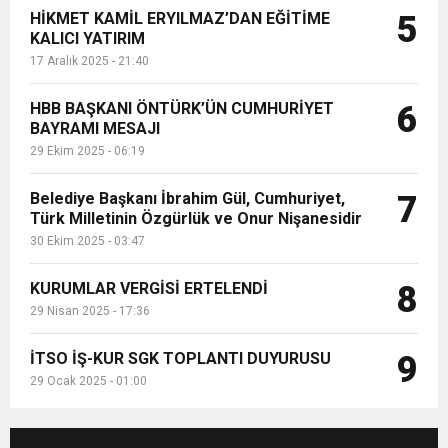
HİKMET KAMİL ERYILMAZ’DAN EĞİTİME
5
KALICI YATIRIM
17 Aralık 2025 - 21:40
HBB BAŞKANI ÖNTÜRK’ÜN CUMHURİYET
6
BAYRAMI MESAJI
29 Ekim 2025 - 06:19
Belediye Başkanı İbrahim Gül, Cumhuriyet,
7
Türk Milletinin Özgürlük ve Onur Nişanesidir
30 Ekim 2025 - 03:47
KURUMLAR VERGİSİ ERTELENDİ
8
29 Nisan 2025 - 17:36
İTSO İŞ-KUR SGK TOPLANTI DUYURUSU
9
29 Ocak 2025 - 01:00