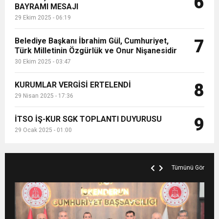
6
BAYRAMI MESAJI
29 Ekim 2025 - 06:19
Belediye Başkanı İbrahim Gül, Cumhuriyet,
7
Türk Milletinin Özgürlük ve Onur Nişanesidir
30 Ekim 2025 - 03:47
KURUMLAR VERGİSİ ERTELENDİ
8
29 Nisan 2025 - 17:36
İTSO İŞ-KUR SGK TOPLANTI DUYURUSU
9
29 Ocak 2025 - 01:00
Tümünü Gör