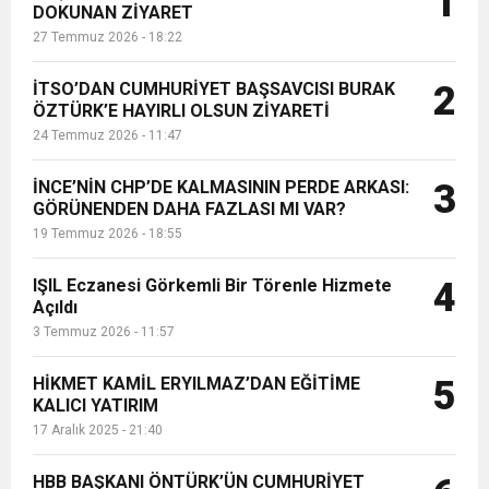
1
DOKUNAN ZİYARET
İskenderun Kız Anadolu İmam Hatip
27 Temmuz 2026 - 18:22
Lisesi öğrencisi Sevde Yanmaz, 20
6:19
HBB BAŞKANI ÖNTÜRK’ÜN
Cumhuriyet, Türk Milletinin Özgürlük
...
İTSO’DAN CUMHURİYET BAŞSAVCISI BURAK
2
17:36
ÖZTÜRK’E HAYIRLI OLSUN ZİYARETİ
KURUMLAR VERGİSİ ERTELENDİ
CUMHURİYET BAYRAMI MESAJI
ve Onur Nişanesidir
24 Temmuz 2026 - 11:47
1:00
İTSO İŞ-KUR SGK TOPLANTI
İNCE’NİN CHP’DE KALMASININ PERDE ARKASI:
3
GÖRÜNENDEN DAHA FAZLASI MI VAR?
19 Temmuz 2026 - 18:55
21:40
CEYLANDERE’DE BAŞKAN EMRAH
DUYURUSU
IŞIL Eczanesi Görkemli Bir Törenle Hizmete
4
18:22
Açıldı
BAŞKAN SAMİ ÜSTÜN’DEN
KARAÇAY’A SEVGİ SELİ
3 Temmuz 2026 - 11:57
GÖNÜLLERE DOKUNAN ZİYARET
HİKMET KAMİL ERYILMAZ’DAN EĞİTİME
5
KALICI YATIRIM
17 Aralık 2025 - 21:40
HBB BAŞKANI ÖNTÜRK’ÜN CUMHURİYET