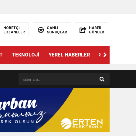
NÖBETÇİ
CANLI
HABER
ECZANELER
SONUÇLAR
GÖNDER
T
TEKNOLOJİ
YEREL HABERLER
SPOR