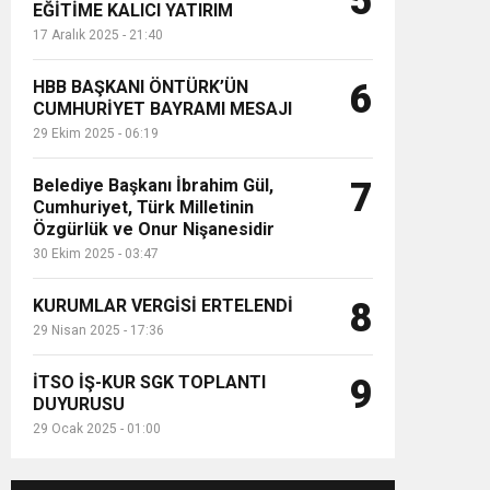
5
EĞİTİME KALICI YATIRIM
17 Aralık 2025 - 21:40
HBB BAŞKANI ÖNTÜRK’ÜN
6
CUMHURİYET BAYRAMI MESAJI
29 Ekim 2025 - 06:19
Belediye Başkanı İbrahim Gül,
7
Cumhuriyet, Türk Milletinin
Özgürlük ve Onur Nişanesidir
30 Ekim 2025 - 03:47
KURUMLAR VERGİSİ ERTELENDİ
8
29 Nisan 2025 - 17:36
İTSO İŞ-KUR SGK TOPLANTI
9
DUYURUSU
29 Ocak 2025 - 01:00