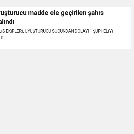
yuşturucu madde ele geçirilen şahıs
Gül, Cumhuriyet, Türk Milletinin Özgürlük ve Onur Nişanesidir
alındı
İS EKİPLERİ, UYUŞTURUCU SUÇUNDAN DOLAYI 1 ŞÜPHELİYİ
N CUMHURİYET BAYRAMI MESAJI
I....
RTELENDİ
 TOPLANTI DUYURUSU
N EMRAH KARAÇAY’A SEVGİ SELİ
DEN GÖNÜLLERE DOKUNAN ZİYARET