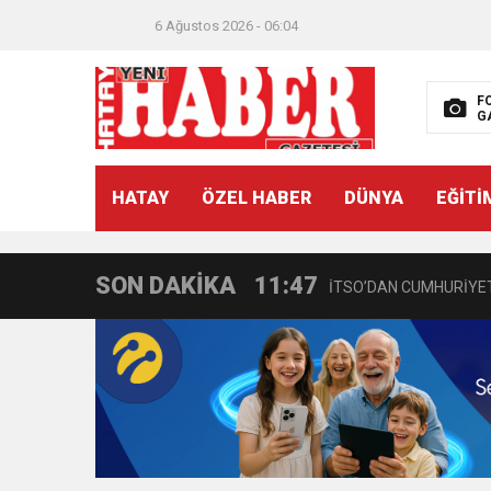
6 Ağustos 2026 - 06:04
F
G
21:40
CEYLANDERE’DE BAŞKA
HATAY
ÖZEL HABER
DÜNYA
EĞİTİ
18:22
BAŞKAN SAMİ ÜSTÜN’
SON DAKİKA
11:47
İTSO’DAN CUMHURİYET
18:55
İNCE’NİN CHP’DE KAL
11:57
IŞIL Eczanesi Görkemli 
21:40
HİKMET KAMİL ERYILMA