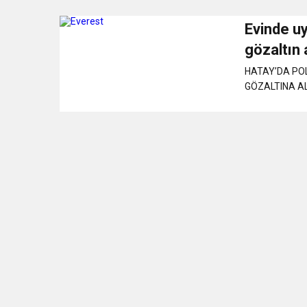
Evinde u
3:47
Belediye Başkanı İbrahim 
gözaltın 
HATAY’DA POL
6:19
HBB BAŞKANI ÖNTÜRK’Ü
GÖZALTINA ALD
17:36
KURUMLAR VERGİSİ E
1:00
İTSO İŞ-KUR SGK
21:40
CEYLANDERE’DE BAŞKA
18:22
BAŞKAN SAMİ ÜSTÜN’