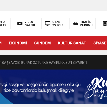
OTO
VIDEO
CANLI
TRAFİK
ALERI
GALERI
TV İZLE
DURUMU
N EMRAH KARAÇAY’A SEVGİ SELİ
M
EKONOMİ
GÜNDEM
KÜLTÜR SANAT
SİYASE
DEN GÖNÜLLERE DOKUNAN ZİYARET
 BAŞSAVCISI BURAK ÖZTÜRK’E HAYIRLI OLSUN ZİYARETİ
MASININ PERDE ARKASI: GÖRÜNENDEN DAHA FAZLASI MI VAR?
Bir Törenle Hizmete Açıldı
Z’DAN EĞİTİME KALICI YATIRIM