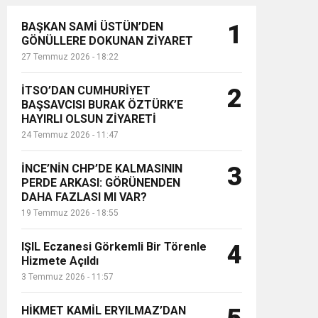
BAŞKAN SAMİ ÜSTÜN’DEN
1
GÖNÜLLERE DOKUNAN ZİYARET
27 Temmuz 2026 - 18:22
İTSO’DAN CUMHURİYET
2
BAŞSAVCISI BURAK ÖZTÜRK’E
HAYIRLI OLSUN ZİYARETİ
24 Temmuz 2026 - 11:47
İNCE’NİN CHP’DE KALMASININ
3
PERDE ARKASI: GÖRÜNENDEN
DAHA FAZLASI MI VAR?
19 Temmuz 2026 - 18:55
IŞIL Eczanesi Görkemli Bir Törenle
4
Hizmete Açıldı
3 Temmuz 2026 - 11:57
HİKMET KAMİL ERYILMAZ’DAN