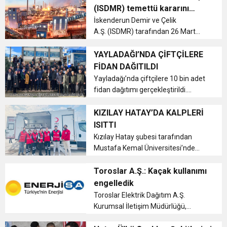
zorluklara rağmen 2025 yılına güçlü
(ISDMR) temettü kararını
bir giriş yaparak Türkiye’nin enerji
6:19
açıkladı
İskenderun Demir ve Çelik
HBB BAŞKANI ÖNTÜRK’ÜN
Cumhuriyet, Türk Milletinin Özgürlük
alty...
A.Ş. (ISDMR) tarafından 26 Mart
2025 tarihinde Kamuyu Aydınlatma
17:36
KURUMLAR VERGİSİ ERTELENDİ
CUMHURİYET BAYRAMI MESAJI
Platformu’na (KAP) yapılan
YAYLADAĞI’NDA ÇİFTÇİLERE
ve Onur Nişanesidir
bildirimde Genel Kurul kar payı
FİDAN DAĞITILDI
dağıtım kararı hakkında açıklama
Yayladağı’nda çiftçilere 10 bin adet
1:00
İTSO İŞ-KUR SGK TOPLANTI
yapıldı....
fidan dağıtımı gerçekleştirildi....
21:40
KIZILAY HATAY’DA KALPLERİ
CEYLANDERE’DE BAŞKAN EMRAH
DUYURUSU
ISITTI
Kızılay Hatay şubesi tarafından
18:22
BAŞKAN SAMİ ÜSTÜN’DEN
KARAÇAY’A SEVGİ SELİ
Mustafa Kemal Üniversitesi’nde
eğitim gören öğrencilere çorba
dağıtımı gerçekleştirildi....
Toroslar A.Ş.: Kaçak kullanımı
GÖNÜLLERE DOKUNAN ZİYARET
engelledik
Toroslar Elektrik Dağıtım A.Ş.
Kurumsal İletişim Müdürlüğü,
Kırıkhan’ın Kazkeli Mahallesi’nde