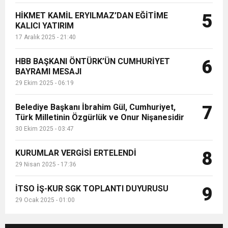
HİKMET KAMİL ERYILMAZ’DAN EĞİTİME
5
KALICI YATIRIM
17 Aralık 2025 - 21:40
HBB BAŞKANI ÖNTÜRK’ÜN CUMHURİYET
6
BAYRAMI MESAJI
29 Ekim 2025 - 06:19
Belediye Başkanı İbrahim Gül, Cumhuriyet,
7
Türk Milletinin Özgürlük ve Onur Nişanesidir
30 Ekim 2025 - 03:47
KURUMLAR VERGİSİ ERTELENDİ
8
29 Nisan 2025 - 17:36
İTSO İŞ-KUR SGK TOPLANTI DUYURUSU
9
29 Ocak 2025 - 01:00