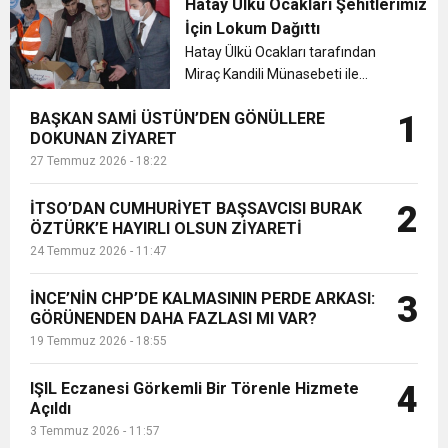
elektrik kesim işleminin sadece
Hatay Ülkü Ocakları Şehitlerimiz
kaçak kullanım yapanlara yönelik
İçin Lokum Dağıttı
olduğunu açıkladı....
Hatay Ülkü Ocakları tarafından
Miraç Kandili Münasebeti ile
düzenlenen programda Yatsı
BAŞKAN SAMİ ÜSTÜN’DEN GÖNÜLLERE
1
namazı sonrası 27 Şubat 2020
DOKUNAN ZİYARET
tarihinde Suriye’nin İdlib kentindeki
27 Temmuz 2026 - 18:22
saldırıda şehit olan 33 Şehidimiz için
lokum d...
İTSO’DAN CUMHURİYET BAŞSAVCISI BURAK
2
ÖZTÜRK’E HAYIRLI OLSUN ZİYARETİ
24 Temmuz 2026 - 11:47
İNCE’NİN CHP’DE KALMASININ PERDE ARKASI:
3
GÖRÜNENDEN DAHA FAZLASI MI VAR?
19 Temmuz 2026 - 18:55
IŞIL Eczanesi Görkemli Bir Törenle Hizmete
4
Açıldı
3 Temmuz 2026 - 11:57