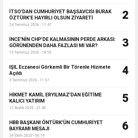
İTSO’DAN CUMHURİYET BAŞSAVCISI BURAK
2
ÖZTÜRK’E HAYIRLI OLSUN ZİYARETİ
24 Temmuz 2026 - 11:47
İNCE’NİN CHP’DE KALMASININ PERDE ARKASI:
3
GÖRÜNENDEN DAHA FAZLASI MI VAR?
19 Temmuz 2026 - 18:55
IŞIL Eczanesi Görkemli Bir Törenle Hizmete
4
Açıldı
3 Temmuz 2026 - 11:57
HİKMET KAMİL ERYILMAZ’DAN EĞİTİME
5
KALICI YATIRIM
17 Aralık 2025 - 21:40
HBB BAŞKANI ÖNTÜRK’ÜN CUMHURİYET
6
BAYRAMI MESAJI
29 Ekim 2025 - 06:19