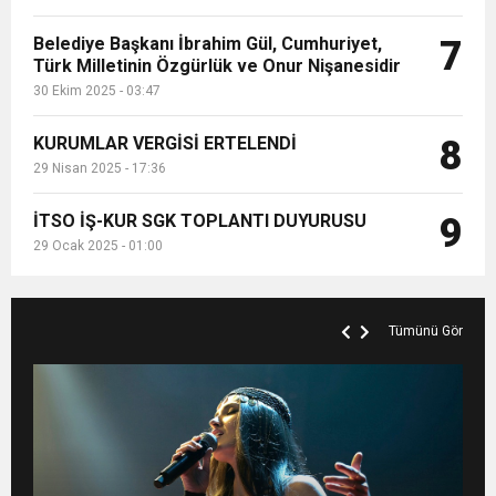
Belediye Başkanı İbrahim Gül, Cumhuriyet,
7
Türk Milletinin Özgürlük ve Onur Nişanesidir
30 Ekim 2025 - 03:47
KURUMLAR VERGİSİ ERTELENDİ
8
29 Nisan 2025 - 17:36
İTSO İŞ-KUR SGK TOPLANTI DUYURUSU
9
29 Ocak 2025 - 01:00
Tümünü Gör