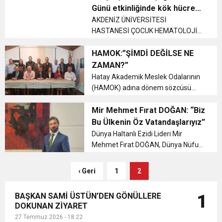
belirterek, öğretmenlerin
Günü etkinliğinde kök hücre
itibarsızlaştırılmasına ve
6:19
bağışı çağrısı
AKDENİZ ÜNİVERSİTESİ
HBB BAŞKANI ÖNTÜRK’ÜN
Cumhuriyet, Türk Milletinin Özgürlük
güvencesizliğe karşı ...
HASTANESİ ÇOCUK HEMATOLOJİ
ONKOLOJİ POLİKLİNİĞİ’NİN
17:36
KURUMLAR VERGİSİ ERTELENDİ
CUMHURİYET BAYRAMI MESAJI
ORGANİZE ETTİĞİ "15 ŞUBAT
HAMOK:”ŞİMDİ DEĞİLSE NE
ve Onur Nişanesidir
DÜNYA ÇOCUKLUK ÇAĞI KANSERİ
ZAMAN?”
GÜNÜ" ETKİNLİĞİNDE KÖK HÜCRE
Hatay Akademik Meslek Odalarının
1:00
İTSO İŞ-KUR SGK TOPLANTI
BAĞIŞI ÇAĞRISI YAPILDI....
(HAMOK) adına dönem sözcüsü
Yahya HAMURCU Hatay'ın Özel Afet
21:40
Bölgesi ilan edilmesi çağrısı İle ilgili
Mir Mehmet Fırat DOĞAN: “Biz
CEYLANDERE’DE BAŞKAN EMRAH
DUYURUSU
basın açıklaması yayımladı....
Bu Ülkenin Öz Vatandaşlarıyız”
Dünya Haltanlı Ezidi Lideri Mir
18:22
BAŞKAN SAMİ ÜSTÜN’DEN
KARAÇAY’A SEVGİ SELİ
Mehmet Fırat DOĞAN, Dünya Nüfus
Gününde birlik ve tanınma çağrısı
yaptı....
GÖNÜLLERE DOKUNAN ZİYARET
‹ Geri
1
2
BAŞKAN SAMİ ÜSTÜN’DEN GÖNÜLLERE
1
DOKUNAN ZİYARET
27 Temmuz 2026 - 18:22