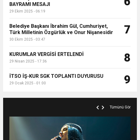
6
BAYRAMI MESAJI
29 Ekim 2025 - 06:19
Belediye Başkanı İbrahim Gül, Cumhuriyet,
7
Türk Milletinin Özgürlük ve Onur Nişanesidir
30 Ekim 2025 - 03:47
KURUMLAR VERGİSİ ERTELENDİ
8
29 Nisan 2025 - 17:36
İTSO İŞ-KUR SGK TOPLANTI DUYURUSU
9
29 Ocak 2025 - 01:00
Tümünü Gör