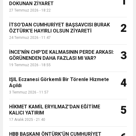
1
DOKUNAN ZİYARET
değerlendirdi. Eğitim sisteminin
27 Temmuz 2026 - 18:22
ekonomik, ideolojik ve kurumsal ...
6:19
HBB BAŞKANI ÖNTÜRK’ÜN
Cumhuriyet, Türk Milletinin Özgürlük
İTSO’DAN CUMHURİYET BAŞSAVCISI BURAK
2
17:36
ÖZTÜRK’E HAYIRLI OLSUN ZİYARETİ
KURUMLAR VERGİSİ ERTELENDİ
CUMHURİYET BAYRAMI MESAJI
ve Onur Nişanesidir
24 Temmuz 2026 - 11:47
1:00
İTSO İŞ-KUR SGK TOPLANTI
İNCE’NİN CHP’DE KALMASININ PERDE ARKASI:
3
GÖRÜNENDEN DAHA FAZLASI MI VAR?
19 Temmuz 2026 - 18:55
21:40
CEYLANDERE’DE BAŞKAN EMRAH
DUYURUSU
IŞIL Eczanesi Görkemli Bir Törenle Hizmete
4
18:22
Açıldı
BAŞKAN SAMİ ÜSTÜN’DEN
KARAÇAY’A SEVGİ SELİ
3 Temmuz 2026 - 11:57
GÖNÜLLERE DOKUNAN ZİYARET
HİKMET KAMİL ERYILMAZ’DAN EĞİTİME
5
KALICI YATIRIM
17 Aralık 2025 - 21:40
HBB BAŞKANI ÖNTÜRK’ÜN CUMHURİYET