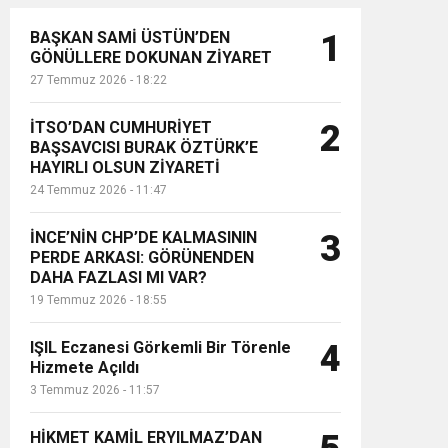
BAŞKAN SAMİ ÜSTÜN’DEN
1
GÖNÜLLERE DOKUNAN ZİYARET
27 Temmuz 2026 - 18:22
İTSO’DAN CUMHURİYET
2
BAŞSAVCISI BURAK ÖZTÜRK’E
HAYIRLI OLSUN ZİYARETİ
24 Temmuz 2026 - 11:47
İNCE’NİN CHP’DE KALMASININ
3
PERDE ARKASI: GÖRÜNENDEN
DAHA FAZLASI MI VAR?
19 Temmuz 2026 - 18:55
IŞIL Eczanesi Görkemli Bir Törenle
4
Hizmete Açıldı
3 Temmuz 2026 - 11:57
HİKMET KAMİL ERYILMAZ’DAN