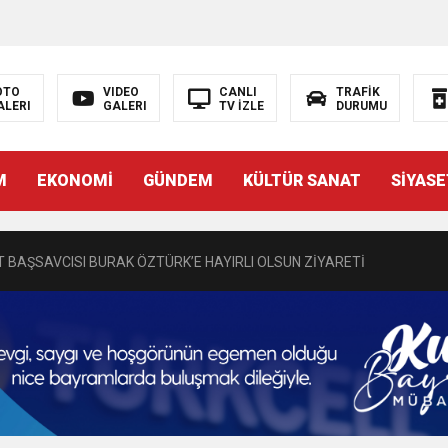
OTO
VIDEO
CANLI
TRAFİK
ALERI
GALERI
TV İZLE
DURUMU
N EMRAH KARAÇAY’A SEVGİ SELİ
M
EKONOMİ
GÜNDEM
KÜLTÜR SANAT
SİYASE
DEN GÖNÜLLERE DOKUNAN ZİYARET
 BAŞSAVCISI BURAK ÖZTÜRK’E HAYIRLI OLSUN ZİYARETİ
MASININ PERDE ARKASI: GÖRÜNENDEN DAHA FAZLASI MI VAR?
Bir Törenle Hizmete Açıldı
Z’DAN EĞİTİME KALICI YATIRIM