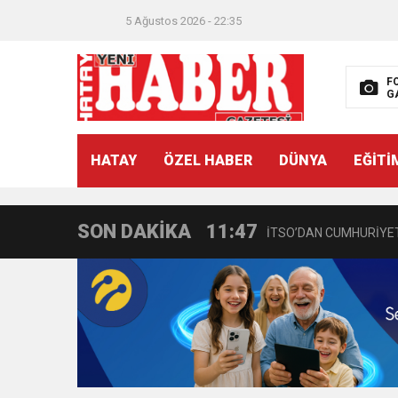
5 Ağustos 2026 - 22:35
F
G
21:40
CEYLANDERE’DE BAŞKA
HATAY
ÖZEL HABER
DÜNYA
EĞİTİ
18:22
BAŞKAN SAMİ ÜSTÜN’
SON DAKİKA
11:47
İTSO’DAN CUMHURİYET
18:55
İNCE’NİN CHP’DE KAL
11:57
IŞIL Eczanesi Görkemli 
21:40
HİKMET KAMİL ERYILMA