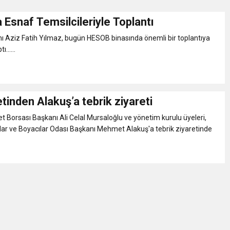
Esnaf Temsilcileriyle Toplantı
Gül, Cumhuriyet, Türk Milletinin Özgürlük ve Onur Nişanesidir
 Aziz Fatih Yılmaz, bugün HESOB binasında önemli bir toplantıya
......
N CUMHURİYET BAYRAMI MESAJI
RTELENDİ
inden Alakuş’a tebrik ziyareti
t Borsası Başkanı Ali Celal Mursaloğlu ve yönetim kurulu üyeleri,
 TOPLANTI DUYURUSU
lar ve Boyacılar Odası Başkanı Mehmet Alakuş'a tebrik ziyaretinde
N EMRAH KARAÇAY’A SEVGİ SELİ
DEN GÖNÜLLERE DOKUNAN ZİYARET