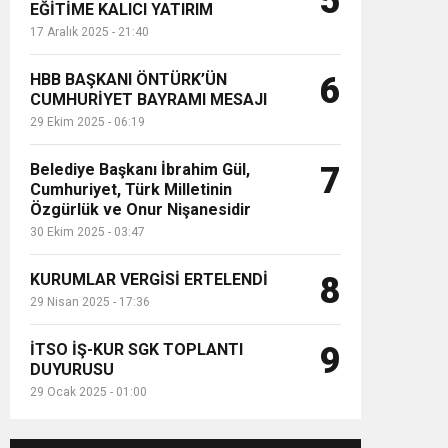
5
EĞİTİME KALICI YATIRIM
17 Aralık 2025 - 21:40
HBB BAŞKANI ÖNTÜRK’ÜN
6
CUMHURİYET BAYRAMI MESAJI
29 Ekim 2025 - 06:19
Belediye Başkanı İbrahim Gül,
7
Cumhuriyet, Türk Milletinin
Özgürlük ve Onur Nişanesidir
30 Ekim 2025 - 03:47
KURUMLAR VERGİSİ ERTELENDİ
8
29 Nisan 2025 - 17:36
İTSO İŞ-KUR SGK TOPLANTI
9
DUYURUSU
29 Ocak 2025 - 01:00