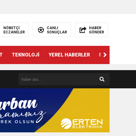
NÖBETÇİ
CANLI
HABER
ECZANELER
SONUÇLAR
GÖNDER
T
TEKNOLOJİ
YEREL HABERLER
SPOR