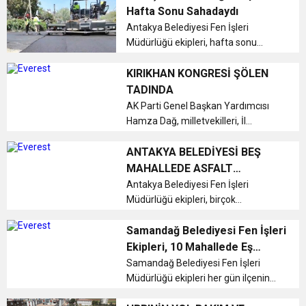
değerlendirdi. Eğitim sisteminin
Hafta Sonu Sahadaydı
ekonomik, ideolojik ve kurumsal ...
17:36
Antakya Belediyesi Fen İşleri
KURUMLAR VERGİSİ ERTELENDİ
CUMHURİYET BAYRAMI MESAJI
ve Onur Nişanesidir
Müdürlüğü ekipleri, hafta sonu
boyunca şehir genelinde ihtiyaç
1:00
İTSO İŞ-KUR SGK TOPLANTI
duyulan birçok noktada yol
KIRIKHAN KONGRESİ ŞÖLEN
düzenleme ve onarım çalışmaları
TADINDA
gerçekleştirdi....
AK Parti Genel Başkan Yardımcısı
21:40
CEYLANDERE’DE BAŞKAN EMRAH
DUYURUSU
Hamza Dağ, milletvekilleri, İl
Başkanı, ilçe başkanları ve birçok
18:22
partilinin katıldığı kongre Kırıkhan
ANTAKYA BELEDİYESİ BEŞ
BAŞKAN SAMİ ÜSTÜN’DEN
KARAÇAY’A SEVGİ SELİ
Kapalı Spor Salonu’nda
MAHALLEDE ASFALT
gerçekleşti....
ÇALIŞMASI GERÇEKLEŞTİRDİ
Antakya Belediyesi Fen İşleri
GÖNÜLLERE DOKUNAN ZİYARET
Müdürlüğü ekipleri, birçok
mahallede asfalt çalışmalarını
aralıksız gerçekleştiriyor....
Samandağ Belediyesi Fen İşleri
Ekipleri, 10 Mahallede Eş
Zamanlı Çalışmalarını
Samandağ Belediyesi Fen İşleri
Müdürlüğü ekipleri her gün ilçenin
Sürdürüyor
birçok mahallesinde eşzamanlı