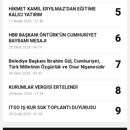
HİKMET KAMİL ERYILMAZ’DAN EĞİTİME
5
KALICI YATIRIM
17 Aralık 2025 - 21:40
HBB BAŞKANI ÖNTÜRK’ÜN CUMHURİYET
6
BAYRAMI MESAJI
29 Ekim 2025 - 06:19
Belediye Başkanı İbrahim Gül, Cumhuriyet,
7
Türk Milletinin Özgürlük ve Onur Nişanesidir
30 Ekim 2025 - 03:47
KURUMLAR VERGİSİ ERTELENDİ
8
29 Nisan 2025 - 17:36
İTSO İŞ-KUR SGK TOPLANTI DUYURUSU
9
29 Ocak 2025 - 01:00