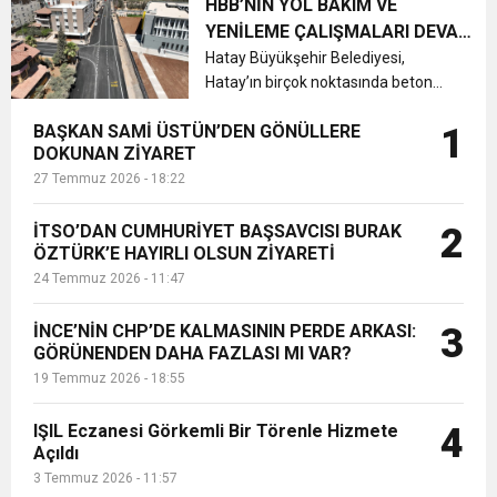
olarak gerçekleştirdikleri yol bakım
HBB’NİN YOL BAKIM VE
ve onarım çalışmaları kapsamında
YENİLEME ÇALIŞMALARI DEVAM
ilçeye yeni yollar kazandırmakla b...
EDİYOR
Hatay Büyükşehir Belediyesi,
Hatay’ın birçok noktasında beton
asfalt çalışmalarını sürdürüyor....
BAŞKAN SAMİ ÜSTÜN’DEN GÖNÜLLERE
1
DOKUNAN ZİYARET
27 Temmuz 2026 - 18:22
İTSO’DAN CUMHURİYET BAŞSAVCISI BURAK
2
ÖZTÜRK’E HAYIRLI OLSUN ZİYARETİ
24 Temmuz 2026 - 11:47
İNCE’NİN CHP’DE KALMASININ PERDE ARKASI:
3
GÖRÜNENDEN DAHA FAZLASI MI VAR?
19 Temmuz 2026 - 18:55
IŞIL Eczanesi Görkemli Bir Törenle Hizmete
4
Açıldı
3 Temmuz 2026 - 11:57