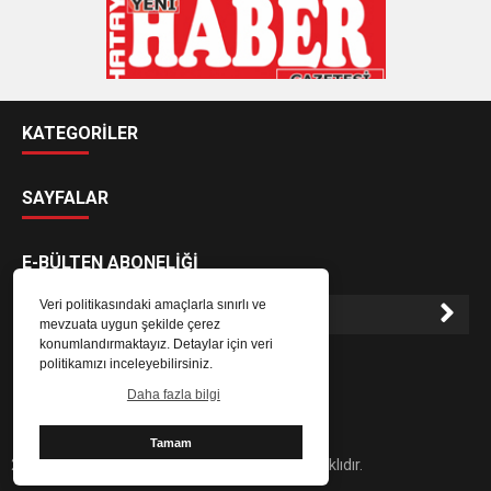
KATEGORİLER
SAYFALAR
E-BÜLTEN ABONELİĞİ
Veri politikasındaki amaçlarla sınırlı ve
mevzuata uygun şekilde çerez
konumlandırmaktayız. Detaylar için veri
E-Bülten aboneliği ile haberlere daha hızlı erişin.
politikamızı inceleyebilirsiniz.
Daha fazla bilgi
Tamam
2024 Hatay Yeni Haber Gazetesi - Her hakkı saklıdır.