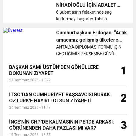
sunulan hizmete isyan ederek
NİHADİOĞLU İÇİN ADALET
yetkililere “Artık yeter, derhal...
17:36
ARIYORUZ!”
6 Şubat asrın felaketinde sağ
KURUMLAR VERGİSİ ERTELENDİ
CUMHURİYET BAYRAMI MESAJI
ve Onur Nişanesidir
kulturmayı başaran Tahsin
Nihadioglu, 13 Şubat 2023 günü
1:00
İTSO İŞ-KUR SGK TOPLANTI
doğup büyüdüğü fakat artık ağır
Cumhurbaşkanı Erdoğan: “Artık
hasarlı olan eve uğramış, ev
amacımız gelişmiş ülkelere
çıkışında da asker üniformalı
yetişmek değil, onların en ön
ANTALYA DİPLOMASI FORMU İÇİN
21:40
CEYLANDERE’DE BAŞKAN EMRAH
DUYURUSU
kişilerce herhangi bir...
GEÇTİĞİMİZ PERŞEMBE GÜNÜ
sıralarında yerimizi almak”
ANTALYA’YA GELEN
18:22
BAŞKAN SAMİ ÜSTÜN’DEN GÖNÜLLERE
1
CUMHURBAŞKANI ERDOĞAN,
BAŞKAN SAMİ ÜSTÜN’DEN
KARAÇAY’A SEVGİ SELİ
DOKUNAN ZİYARET
KEPEZ İLÇESİNDEKİ MİTİNGİN
27 Temmuz 2026 - 18:22
ARDINDAN YİNE AYNI İLÇEDE YER
GÖNÜLLERE DOKUNAN ZİYARET
ALAN ANTALYA ŞEHİR HASTANESİ
VE BAĞLANTI YOLLARIN...
İTSO’DAN CUMHURİYET BAŞSAVCISI BURAK
2
ÖZTÜRK’E HAYIRLI OLSUN ZİYARETİ
24 Temmuz 2026 - 11:47
İNCE’NİN CHP’DE KALMASININ PERDE ARKASI:
3
GÖRÜNENDEN DAHA FAZLASI MI VAR?
19 Temmuz 2026 - 18:55