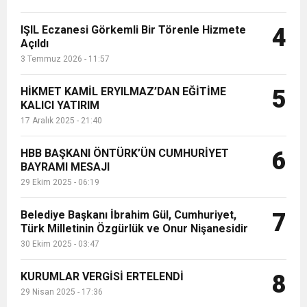
IŞIL Eczanesi Görkemli Bir Törenle Hizmete
4
Açıldı
3 Temmuz 2026 - 11:57
HİKMET KAMİL ERYILMAZ’DAN EĞİTİME
5
KALICI YATIRIM
17 Aralık 2025 - 21:40
HBB BAŞKANI ÖNTÜRK’ÜN CUMHURİYET
6
BAYRAMI MESAJI
29 Ekim 2025 - 06:19
Belediye Başkanı İbrahim Gül, Cumhuriyet,
7
Türk Milletinin Özgürlük ve Onur Nişanesidir
30 Ekim 2025 - 03:47
KURUMLAR VERGİSİ ERTELENDİ
8
29 Nisan 2025 - 17:36