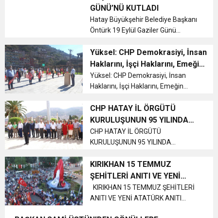
Naci Yapar, Atatürk Anıtı'nda
GÜNÜ’NÜ KUTLADI
gerçekleştirilen çelenk sunma töre...
6:19
Hatay Büyükşehir Belediye Başkanı
HBB BAŞKANI ÖNTÜRK’ÜN
Cumhuriyet, Türk Milletinin Özgürlük
Öntürk 19 Eylül Gaziler Günü
nedeniyle düzenlenen çelenk
17:36
KURUMLAR VERGİSİ ERTELENDİ
CUMHURİYET BAYRAMI MESAJI
sunma törenine katıldı....
Yüksel: CHP Demokrasiyi, İnsan
ve Onur Nişanesidir
Haklarını, İşçi Haklarını, Emeğin
Hakkını Getiren Partidir
Yüksel: CHP Demokrasiyi, İnsan
1:00
İTSO İŞ-KUR SGK TOPLANTI
Haklarını, İşçi Haklarını, Emeğin
Hakkını Getiren Partidir Cumhuriyet
21:40
Halk Partisi (CHP) Belen İlçe Örgütü,
CHP HATAY İL ÖRGÜTÜ
CEYLANDERE’DE BAŞKAN EMRAH
DUYURUSU
Belen Atatürk Anıtında bir araya
KURULUŞUNUN 95 YILINDA
gelerek, partilerinin 97. y...
ATATÜRK ANITINA ÇELENK
CHP HATAY İL ÖRGÜTÜ
18:22
BAŞKAN SAMİ ÜSTÜN’DEN
KARAÇAY’A SEVGİ SELİ
KURULUŞUNUN 95 YILINDA
SUNDU
ATATÜRK ANITINA ÇELENK SUNDU
Cumhuriyet Halk Partisi’nin 95.
KIRIKHAN 15 TEMMUZ
GÖNÜLLERE DOKUNAN ZİYARET
Kuruluş yıldönümü ülke genelinde
ŞEHİTLERİ ANITI VE YENİ
olduğu gibi ilimizde de coşkulu
ATATÜRK ANITI TÖRENLE
KIRIKHAN 15 TEMMUZ ŞEHİTLERİ
törenlerle kutlandı. Antak...
ANITI VE YENİ ATATÜRK ANITI
AÇILDI
TÖRENLE AÇILDI Kırıkhan Şehitler