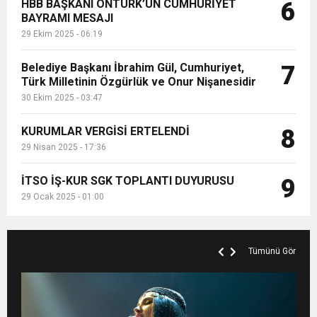
HBB BAŞKANI ÖNTÜRK’ÜN CUMHURİYET
6
BAYRAMI MESAJI
29 Ekim 2025 - 06:19
Belediye Başkanı İbrahim Gül, Cumhuriyet,
7
Türk Milletinin Özgürlük ve Onur Nişanesidir
30 Ekim 2025 - 03:47
KURUMLAR VERGİSİ ERTELENDİ
8
29 Nisan 2025 - 17:36
İTSO İŞ-KUR SGK TOPLANTI DUYURUSU
9
29 Ocak 2025 - 01:00
Tümünü Gör