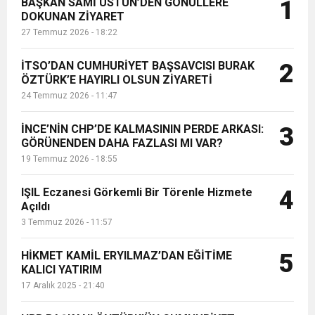
BAŞKAN SAMİ ÜSTÜN’DEN GÖNÜLLERE
1
Anıtı ve Yenilenen Atatürk Anıtının
DOKUNAN ZİYARET
açılışı gerçekleştirildi. 15 Temmuz
27 Temmuz 2026 - 18:22
Şehitlerini Anma, Demokrasi ve
Milli...
İTSO’DAN CUMHURİYET BAŞSAVCISI BURAK
2
ÖZTÜRK’E HAYIRLI OLSUN ZİYARETİ
24 Temmuz 2026 - 11:47
İNCE’NİN CHP’DE KALMASININ PERDE ARKASI:
3
GÖRÜNENDEN DAHA FAZLASI MI VAR?
19 Temmuz 2026 - 18:55
IŞIL Eczanesi Görkemli Bir Törenle Hizmete
4
Açıldı
3 Temmuz 2026 - 11:57
HİKMET KAMİL ERYILMAZ’DAN EĞİTİME
5
KALICI YATIRIM
17 Aralık 2025 - 21:40