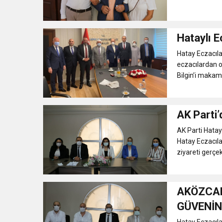
Hataylı E
Hatay Eczacıla
eczacılardan o
Bilgin’i makamı
AK Parti’
AK Parti Hatay 
Hatay Eczacıl
ziyareti gerçekl
AKÖZCAN
GÜVENİN
Hatay Eczacıla