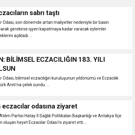
czacıların sabrı taştı
Gül, Cumhuriyet, Türk Milletinin Özgürlük ve Onur Nişanesidir
r Odası, son dönemde artan maliyetler nedeniyle bir basın
parak gerekirse işyeri kapatmaya kadar varacak eylemler
N CUMHURİYET BAYRAMI MESAJI
lerini açıkladı. ...
RTELENDİ
 BİLİMSEL ECZACILIĞIN 183. YILI
LSUN
 TOPLANTI DUYURUSU
r Odası, bilimsel eczacılığın kuruluşunun yıldönümü ve Eczacılık
rk Anıtı'na çelek sundu. ...
N EMRAH KARAÇAY’A SEVGİ SELİ
 eczacılar odasına ziyaret
DEN GÖNÜLLERE DOKUNAN ZİYARET
ılım Partisi Hatay İl Sağlık Politikaları Başkanlığı ve Antakya İlçe
 oluşan heyet Eczacılar Odası'nı ziyaret etti....