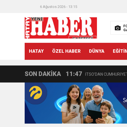
6 Ağustos 2026 - 13:15
F
G
21:40
CEYLANDERE’DE BAŞKA
HATAY
ÖZEL HABER
DÜNYA
EĞİTİ
18:22
BAŞKAN SAMİ ÜSTÜN’
SON DAKİKA
11:47
İTSO’DAN CUMHURİYET
18:55
İNCE’NİN CHP’DE KAL
11:57
IŞIL Eczanesi Görkemli 
21:40
HİKMET KAMİL ERYILMA