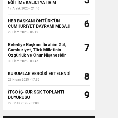
5
EĞİTİME KALICI YATIRIM
17 Aralık 2025 - 21:40
HBB BAŞKANI ÖNTÜRK’ÜN
6
CUMHURİYET BAYRAMI MESAJI
29 Ekim 2025 - 06:19
Belediye Başkanı İbrahim Gül,
7
Cumhuriyet, Türk Milletinin
Özgürlük ve Onur Nişanesidir
30 Ekim 2025 - 03:47
KURUMLAR VERGİSİ ERTELENDİ
8
29 Nisan 2025 - 17:36
İTSO İŞ-KUR SGK TOPLANTI
9
DUYURUSU
29 Ocak 2025 - 01:00