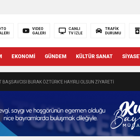
OTO
VIDEO
CANLI
TRAFİK
ALERI
GALERI
TV İZLE
DURUMU
N EMRAH KARAÇAY’A SEVGİ SELİ
M
EKONOMİ
GÜNDEM
KÜLTÜR SANAT
SİYASE
DEN GÖNÜLLERE DOKUNAN ZİYARET
 BAŞSAVCISI BURAK ÖZTÜRK’E HAYIRLI OLSUN ZİYARETİ
MASININ PERDE ARKASI: GÖRÜNENDEN DAHA FAZLASI MI VAR?
Bir Törenle Hizmete Açıldı
Z’DAN EĞİTİME KALICI YATIRIM