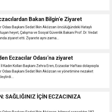
czacılardan Bakan Bilgin’e Ziyaret
r Odası Başkanı Sedat İlkin Aközcan öncülüğündeki Hataylı
luşan heyet, Çalışma ve Sosyal Güvenlik Bakanı Prof. Dr. Vedat
nda ziyaret etti. Ziyarete aynı zama...
den Eczacılar Odası’na ziyaret
İl Kadın Kolları Başkanı Zehra Eren, Eczacılar Haftası dolayısıyla
ar Odası Başkanı Sedat İlkin Aközcan ve yönetimine nezaket
eştirdi....
: SAĞLIĞINIZ İÇİN ECZACINIZA
r Odası Başkanı Sedat İlkin Aközcan, bilimsel eczacılığın 182.