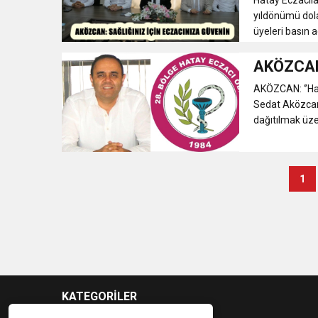
yıldönümü dola
üyeleri basın a
AKÖZCAN:
AKÖZCAN: ‘’Hat
Sedat Aközcan,
dağıtılmak üze
1
KATEGORİLER