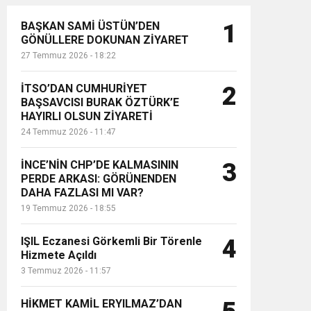
BAŞKAN SAMİ ÜSTÜN’DEN
1
GÖNÜLLERE DOKUNAN ZİYARET
27 Temmuz 2026 - 18:22
İTSO’DAN CUMHURİYET
2
BAŞSAVCISI BURAK ÖZTÜRK’E
HAYIRLI OLSUN ZİYARETİ
24 Temmuz 2026 - 11:47
İNCE’NİN CHP’DE KALMASININ
3
PERDE ARKASI: GÖRÜNENDEN
DAHA FAZLASI MI VAR?
19 Temmuz 2026 - 18:55
IŞIL Eczanesi Görkemli Bir Törenle
4
Hizmete Açıldı
3 Temmuz 2026 - 11:57
HİKMET KAMİL ERYILMAZ’DAN