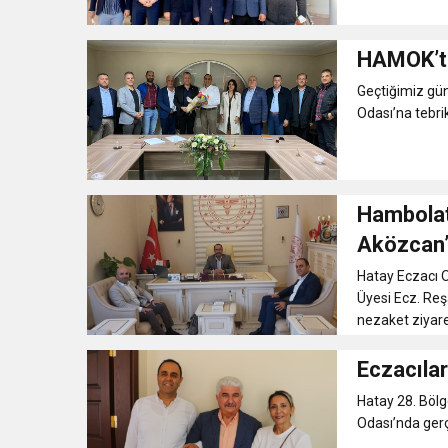
HAMOK’tan
Geçtiğimiz gün
Odası’na tebrik
Hambolat
Aközcan’ı
Hatay Eczacı 
Üyesi Ecz. Reş
nezaket ziyare
Eczacıla
Hatay 28. Bölg
Odası’nda gerçe