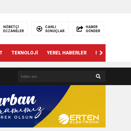
NÖBETÇİ
CANLI
HABER
ECZANELER
SONUÇLAR
GÖNDER
T
TEKNOLOJİ
YEREL HABERLER
SPOR