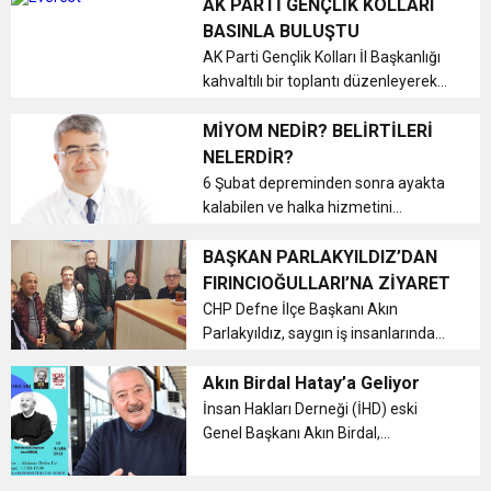
ayda bir yenilemek zorunda kaldığı
AK PARTİ GENÇLİK KOLLARI
güzergah izin belgelerinin, ciddi
BASINLA BULUŞTU
maddi ve manevi yük oluşturduğunu
AK Parti Gençlik Kolları İl Başkanlığı
söyl...
kahvaltılı bir toplantı düzenleyerek
29 Aralık Pazar günü
gerçekleştirilecek kongre öncesinde
MİYOM NEDİR? BELİRTİLERİ
basın temsilcileriyle bir araya geldi.
NELERDİR?
...
6 Şubat depreminden sonra ayakta
kalabilen ve halka hizmetini
kesintisiz sürdüren, İskenderun
Palmiye Hastanesi'nin Kadın
BAŞKAN PARLAKYILDIZ’DAN
Hastalıkları ve Doğum Uzmanı Op.
FIRINCIOĞULLARI’NA ZİYARET
Dr. Akın Karaca, Miyom ve belirtileri
CHP Defne İlçe Başkanı Akın
hakkınd...
Parlakyıldız, saygın iş insanlarından
Samandağ Kuyumcusu sahibi iş
insanı Munip Fırıncıoğulları’nı
Akın Birdal Hatay’a Geliyor
işyerinde ziyaret ederek yaklaşan
İnsan Hakları Derneği (İHD) eski
yerel seçimler ile ilgili istişarede bu...
Genel Başkanı Akın Birdal,
önümüzdeki hafta Hatay’a geliyor. ...