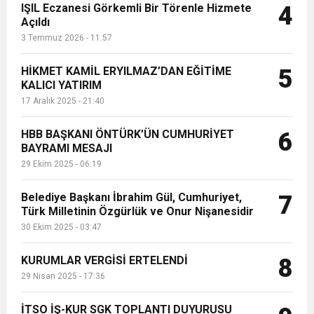
IŞIL Eczanesi Görkemli Bir Törenle Hizmete
4
Açıldı
3 Temmuz 2026 - 11:57
HİKMET KAMİL ERYILMAZ’DAN EĞİTİME
5
KALICI YATIRIM
17 Aralık 2025 - 21:40
HBB BAŞKANI ÖNTÜRK’ÜN CUMHURİYET
6
BAYRAMI MESAJI
29 Ekim 2025 - 06:19
Belediye Başkanı İbrahim Gül, Cumhuriyet,
7
Türk Milletinin Özgürlük ve Onur Nişanesidir
30 Ekim 2025 - 03:47
KURUMLAR VERGİSİ ERTELENDİ
8
29 Nisan 2025 - 17:36
İTSO İŞ-KUR SGK TOPLANTI DUYURUSU