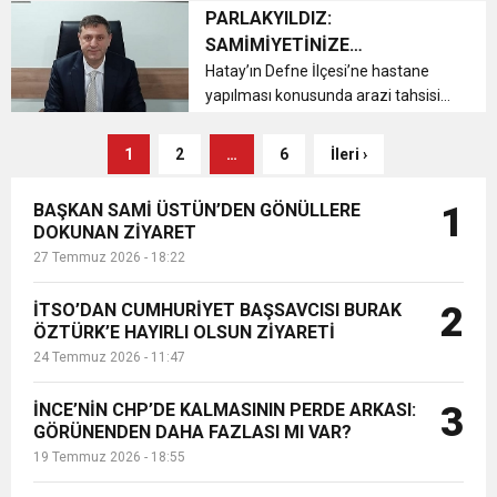
PARLAKYILDIZ:
SAMİMİYETİNİZE
İNANMIYORUZ!
Hatay’ın Defne İlçesi’ne hastane
yapılması konusunda arazi tahsisi
ile ilgili olarak Ak Parti Hatay İl
Başkanlığı tarafından Defne’de
1
2
…
6
İleri ›
organize edilen istişare toplantısı
sonrasında Ak Parti Hatay İl B...
BAŞKAN SAMİ ÜSTÜN’DEN GÖNÜLLERE
1
DOKUNAN ZİYARET
27 Temmuz 2026 - 18:22
İTSO’DAN CUMHURİYET BAŞSAVCISI BURAK
2
ÖZTÜRK’E HAYIRLI OLSUN ZİYARETİ
24 Temmuz 2026 - 11:47
İNCE’NİN CHP’DE KALMASININ PERDE ARKASI:
3
GÖRÜNENDEN DAHA FAZLASI MI VAR?
19 Temmuz 2026 - 18:55