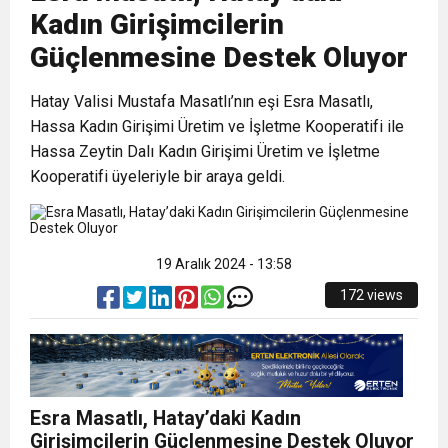
Kadın Girişimcilerin
1:00
İTSO İŞ-KUR SGK TOPLANTI
Güçlenmesine Destek Oluyor
21:40
Hatay Valisi Mustafa Masatlı’nın eşi Esra Masatlı,
CEYLANDERE’DE BAŞKAN EMRAH
DUYURUSU
Hassa Kadın Girişimi Üretim ve İşletme Kooperatifi ile
Hassa Zeytin Dalı Kadın Girişimi Üretim ve İşletme
18:22
BAŞKAN SAMİ ÜSTÜN’DEN
KARAÇAY’A SEVGİ SELİ
Kooperatifi üyeleriyle bir araya geldi.
GÖNÜLLERE DOKUNAN ZİYARET
19 Aralık 2024 - 13:58
172 views
Esra Masatlı, Hatay’daki Kadın
Girişimcilerin Güçlenmesine Destek Oluyor