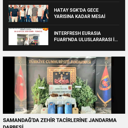
ZİYARET
HATAY SGK’DA GECE
YARISINA KADAR MESAİ
INTERFRESH EURASIA
FUARI’NDA ULUSLARARASI İŞ
BİRLİKLERİ İÇİN GERİ SAYIM
BAŞLADI
SAMANDAĞ’DA ZEHİR TACİRLERİNE JANDARMA
DARBESİ