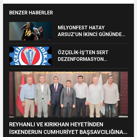
BENZER HABERLER
MİLYONFEST HATAY
ARSUZ’UN İKİNCİ GÜNÜNDE
İMREN ÇAPANOĞLU SAHNE
ALACAK
ÖZÇELİK-İŞ’TEN SERT
DEZENFORMASYON
AÇIKLAMASI: “HUKUKİ VE
CEZAİ SÜREÇ BAŞLATILDI”
REYHANLI VE KIRIKHAN HEYETİNDEN
İSKENDERUN CUMHURİYET BAŞSAVCILIĞINA