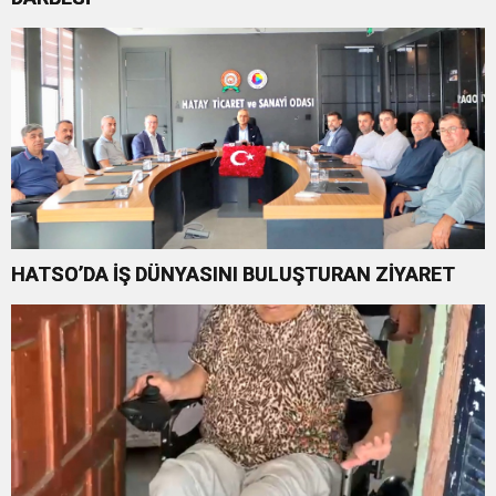
HATSO’DA İŞ DÜNYASINI BULUŞTURAN ZİYARET