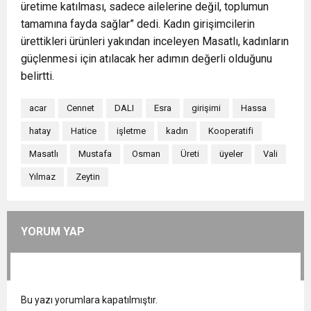
üretime katılması, sadece ailelerine değil, toplumun
tamamına fayda sağlar” dedi. Kadın girişimcilerin
ürettikleri ürünleri yakından inceleyen Masatlı, kadınların
güçlenmesi için atılacak her adımın değerli olduğunu
belirtti.
acar
Cennet
DALI
Esra
girişimi
Hassa
hatay
Hatice
işletme
kadın
Kooperatifi
Masatlı
Mustafa
Osman
Üreti
üyeler
Vali
Yılmaz
Zeytin
YORUM YAP
Bu yazı yorumlara kapatılmıştır.