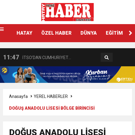
21:40
CEYLANDERE’DE BAŞKAN EMRAH
HATAY
ÖZEL HABER
DÜNYA
EĞİTİM
18:22
BAŞKAN SAMİ ÜSTÜN’DEN
KARAÇAY’A SEVGİ SELİ
11:47
İTSO’DAN CUMHURİYET
GÖNÜLLERE DOKUNAN ZİYARET
18:55
İNCE’NİN CHP’DE KALMASININ
BAŞSAVCISI BURAK ÖZTÜRK’E
11:57
IŞIL Eczanesi Görkemli Bir Törenle
PERDE ARKASI: GÖRÜNENDEN
HAYIRLI OLSUN ZİYARETİ
Anasayfa
YEREL HABERLER
DOĞUŞ ANADOLU LİSESİ BÖLGE BİRİNCİSİ
21:40
HİKMET KAMİL ERYILMAZ’DAN
Hizmete Açıldı
DAHA FAZLASI MI VAR?
3:47
Belediye Başkanı İbrahim Gül,
DOĞUŞ ANADOLU LİSESİ
EĞİTİME KALICI YATIRIM