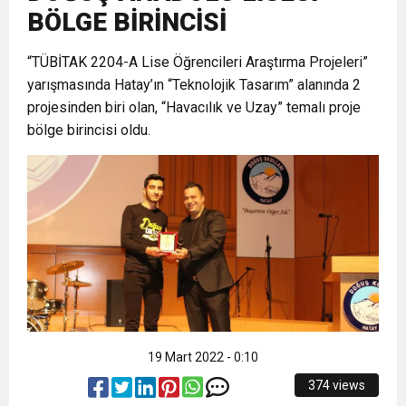
BÖLGE BİRİNCİSİ
6:19
HBB BAŞKANI ÖNTÜRK’ÜN
Cumhuriyet, Türk Milletinin Özgürlük
“TÜBİTAK 2204-A Lise Öğrencileri Araştırma Projeleri”
yarışmasında Hatay’ın “Teknolojik Tasarım” alanında 2
17:36
KURUMLAR VERGİSİ ERTELENDİ
CUMHURİYET BAYRAMI MESAJI
ve Onur Nişanesidir
projesinden biri olan, “Havacılık ve Uzay” temalı proje
bölge birincisi oldu.
1:00
İTSO İŞ-KUR SGK TOPLANTI
21:40
CEYLANDERE’DE BAŞKAN EMRAH
DUYURUSU
18:22
BAŞKAN SAMİ ÜSTÜN’DEN
KARAÇAY’A SEVGİ SELİ
GÖNÜLLERE DOKUNAN ZİYARET
19 Mart 2022 - 0:10
374 views