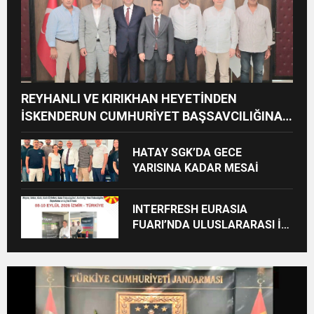
REYHANLI VE KIRIKHAN HEYETİNDEN
İSKENDERUN CUMHURİYET BAŞSAVCILIĞINA
ZİYARET
HATAY SGK’DA GECE
YARISINA KADAR MESAİ
INTERFRESH EURASIA
FUARI’NDA ULUSLARARASI İŞ
BİRLİKLERİ İÇİN GERİ SAYIM
BAŞLADI