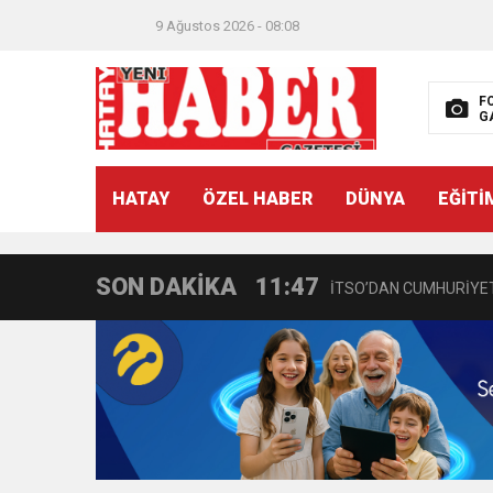
9 Ağustos 2026 - 08:08
F
G
21:40
CEYLANDERE’DE BAŞKA
HATAY
ÖZEL HABER
DÜNYA
EĞİTİ
18:22
BAŞKAN SAMİ ÜSTÜN’
SON DAKİKA
11:47
İTSO’DAN CUMHURİYET
18:55
İNCE’NİN CHP’DE KAL
11:57
IŞIL Eczanesi Görkemli 
21:40
HİKMET KAMİL ERYILMA