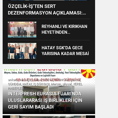
ÖZÇELİK-İŞ’TEN SERT
DEZENFORMASYON AÇIKLAMASI:
“HUKUKİ VE CEZAİ SÜREÇ
BAŞLATILDI”
REYHANLI VE KIRIKHAN
HEYETİNDEN
İSKENDERUN
CUMHURİYET
HATAY SGK’DA GECE
BAŞSAVCILIĞINA
YARISINA KADAR MESAİ
ZİYARET
ankara, Antakya, defne, DÜNYA, EKONOMİ, güncel,
GÜNDEM, HATAY, İŞ DÜNYASI, Mersin, ulusal, YEREL
HABERLER
INTERFRESH EURASIA FUARI’NDA
ULUSLARARASI İŞ BİRLİKLERİ İÇİN
GERİ SAYIM BAŞLADI