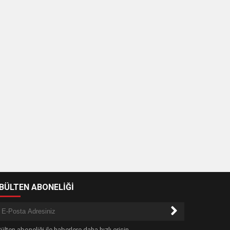
-BÜLTEN ABONELİĞİ
ülten aboneliği ile haberlere daha hızlı erişin.