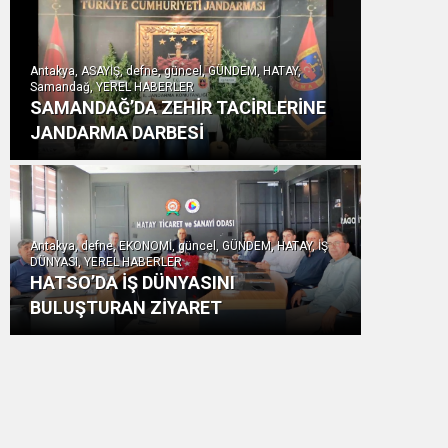
Antakya, ASAYİŞ, defne, güncel, GÜNDEM, HATAY,
Samandağ, YEREL HABERLER
SAMANDAĞ’DA ZEHİR TACİRLERİNE
JANDARMA DARBESİ
Antakya, defne, EKONOMİ, güncel, GÜNDEM, HATAY, İŞ
DÜNYASI, YEREL HABERLER
HATSO’DA İŞ DÜNYASINI
BULUŞTURAN ZİYARET