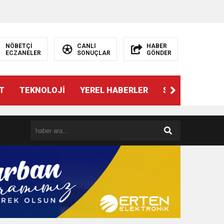
NÖBETÇİ
CANLI
HABER
ECZANELER
SONUÇLAR
GÖNDER
T
TEKNOLOJİ
YEREL HABERLER
SPOR