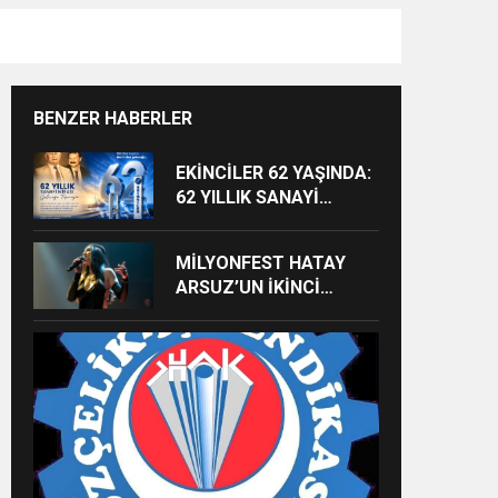
BENZER HABERLER
EKİNCİLER 62 YAŞINDA:
62 YILLIK SANAYİ
MİRASI GELECEĞE
TAŞINIYOR
MİLYONFEST HATAY
ARSUZ’UN İKİNCİ
GÜNÜNDE İMREN
ÇAPANOĞLU SAHNE
ALACAK