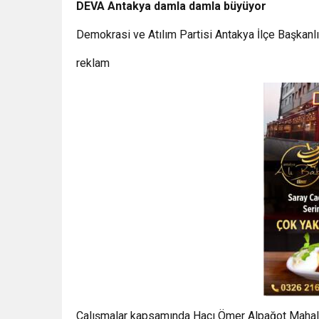
DEVA Antakya damla damla büyüyor
Demokrasi ve Atılım Partisi Antakya İlçe Başkanlığ
reklam
Çalışmalar kapsamında Hacı Ömer Alpağot Mahall