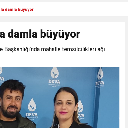
la damla büyüyor
Gül, Cumhuriyet, Türk Milletinin Özgürlük ve Onur Nişanesidir
a damla büyüyor
N CUMHURİYET BAYRAMI MESAJI
e Başkanlığı’nda mahalle temsilcilikleri ağı
RTELENDİ
 TOPLANTI DUYURUSU
N EMRAH KARAÇAY’A SEVGİ SELİ
DEN GÖNÜLLERE DOKUNAN ZİYARET