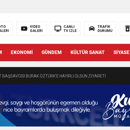
OTO
VIDEO
CANLI
TRAFİK
ALERI
GALERI
TV İZLE
DURUMU
N EMRAH KARAÇAY’A SEVGİ SELİ
M
EKONOMİ
GÜNDEM
KÜLTÜR SANAT
SİYASE
DEN GÖNÜLLERE DOKUNAN ZİYARET
 BAŞSAVCISI BURAK ÖZTÜRK’E HAYIRLI OLSUN ZİYARETİ
MASININ PERDE ARKASI: GÖRÜNENDEN DAHA FAZLASI MI VAR?
Bir Törenle Hizmete Açıldı
Z’DAN EĞİTİME KALICI YATIRIM