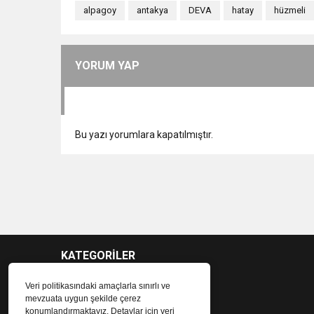
alpagoy
antakya
DEVA
hatay
hüzmeli
YORUM YAP
Bu yazı yorumlara kapatılmıştır.
KATEGORİLER
Veri politikasındaki amaçlarla sınırlı ve
mevzuata uygun şekilde çerez
konumlandırmaktayız. Detaylar için veri