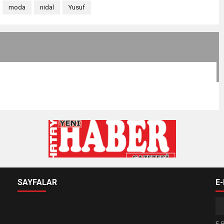
moda
nidal
Yusuf
SAYFALAR
E
E-B