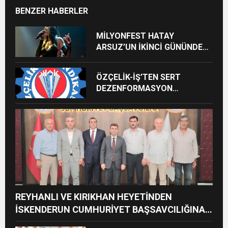
BENZER HABERLER
MİLYONFEST HATAY
ARSUZ’UN İKİNCİ GÜNÜNDE
İMREN ÇAPANOĞLU SAHNE
ALACAK
ÖZÇELİK-İŞ’TEN SERT
DEZENFORMASYON
AÇIKLAMASI: “HUKUKİ VE
CEZAİ SÜREÇ BAŞLATILDI”
REYHANLI VE KIRIKHAN HEYETİNDEN
İSKENDERUN CUMHURİYET BAŞSAVCILIĞINA
ZİYARET