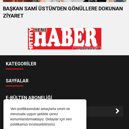
BAŞKAN SAMİ ÜSTÜN’DEN GÖNÜLLERE DOKUNAN
ZİYARET
KATEGORİLER
SAYFALAR
E-BÜLTEN ABONELİĞİ
Veri politikasındaki amaçlarla sınırlı ve
mevzuata uygun şekilde çerez
konumlandırmaktayız. Detaylar için veri
E-Bülten aboneliği ile haberlere daha hızlı erişin.
politikamızı inceleyebilirsiniz.