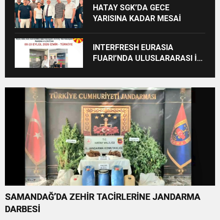
HATAY SGK’DA GECE
YARISINA KADAR MESAİ
INTERFRESH EURASIA
FUARI’NDA ULUSLARARASI İŞ
BİRLİKLERİ İÇİN GERİ SAYIM
BAŞLADI
SAMANDAĞ’DA ZEHİR TACİRLERİNE JANDARMA
DARBESİ