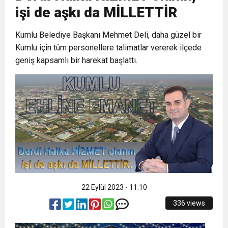
işi de aşkı da MİLLETTİR
6:19
HBB BAŞKANI ÖNTÜRK’ÜN
Cumhuriyet, Türk Milletinin Özgürlük
Kumlu Belediye Başkanı Mehmet Deli, daha güzel bir
Kumlu için tüm personellere talimatlar vererek ilçede
17:36
KURUMLAR VERGİSİ ERTELENDİ
CUMHURİYET BAYRAMI MESAJI
ve Onur Nişanesidir
geniş kapsamlı bir harekat başlattı.
1:00
İTSO İŞ-KUR SGK TOPLANTI
21:40
CEYLANDERE’DE BAŞKAN EMRAH
DUYURUSU
18:22
BAŞKAN SAMİ ÜSTÜN’DEN
KARAÇAY’A SEVGİ SELİ
GÖNÜLLERE DOKUNAN ZİYARET
22 Eylül 2023 - 11:10
336 views