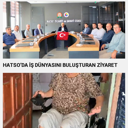
HATSO’DA İŞ DÜNYASINI BULUŞTURAN ZİYARET