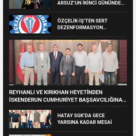
ARSUZ’UN İKİNCİ GÜNÜNDE
İMREN ÇAPANOĞLU SAHNE
ALACAK
ÖZÇELİK-İŞ’TEN SERT
DEZENFORMASYON
AÇIKLAMASI: “HUKUKİ VE
CEZAİ SÜREÇ BAŞLATILDI”
REYHANLI VE KIRIKHAN HEYETİNDEN
İSKENDERUN CUMHURİYET BAŞSAVCILIĞINA
ZİYARET
HATAY SGK’DA GECE
YARISINA KADAR MESAİ