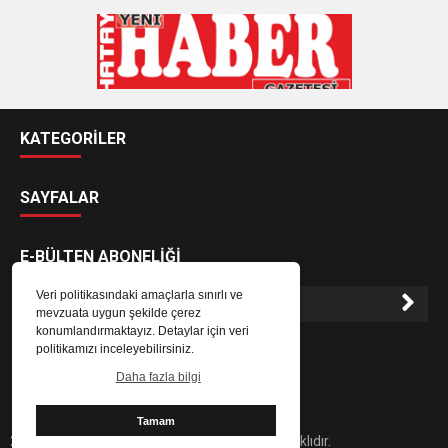
KATEGORİLER
SAYFALAR
E-BÜLTEN ABONELİĞİ
Veri politikasındaki amaçlarla sınırlı ve
mevzuata uygun şekilde çerez
konumlandırmaktayız. Detaylar için veri
E-Bülten aboneliği ile haberlere daha hızlı erişin.
politikamızı inceleyebilirsiniz.
Daha fazla bilgi
Tamam
2024 Hatay Yeni Haber Gazetesi - Her hakkı saklıdır.