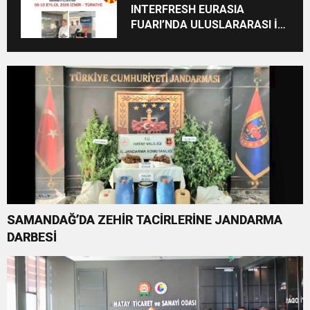
INTERFRESH EURASIA
FUARI’NDA ULUSLARARASI İŞ
BİRLİKLERİ İÇİN GERİ SAYIM
BAŞLADI
SAMANDAĞ’DA ZEHİR TACİRLERİNE JANDARMA
DARBESİ