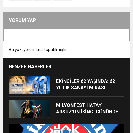
YORUM YAP
Bu yazı yorumlara kapatılmıştır.
BENZER HABERLER
EKİNCİLER 62 YAŞINDA: 62
YILLIK SANAYİ MİRASI
GELECEĞE TAŞINIYOR
MİLYONFEST HATAY
ARSUZ’UN İKİNCİ GÜNÜNDE
İMREN ÇAPANOĞLU SAHNE
ALACAK