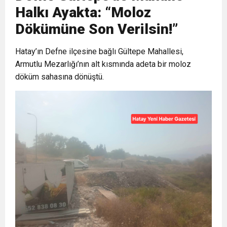
Halkı Ayakta: “Moloz
6:19
HBB BAŞKANI ÖNTÜRK’ÜN
Cumhuriyet, Türk Milletinin Özgürlük
Dökümüne Son Verilsin!”
17:36
Hatay’ın Defne ilçesine bağlı Gültepe Mahallesi,
KURUMLAR VERGİSİ ERTELENDİ
CUMHURİYET BAYRAMI MESAJI
ve Onur Nişanesidir
Armutlu Mezarlığı’nın alt kısmında adeta bir moloz
döküm sahasına dönüştü.
1:00
İTSO İŞ-KUR SGK TOPLANTI
21:40
CEYLANDERE’DE BAŞKAN EMRAH
DUYURUSU
18:22
BAŞKAN SAMİ ÜSTÜN’DEN
KARAÇAY’A SEVGİ SELİ
GÖNÜLLERE DOKUNAN ZİYARET