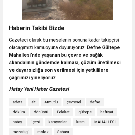
Haberin Takibi Bizde
Gazeteci olarak bu meselenin sonuna kadar takipçisi
olacağımızı kamuoyuna duyuruyoruz.
Defne Gültepe
Mahallesi’nde yaşanan bu çevre ve sağlık
skandalının gündemde kalması, çözüm üretilmesi
ve duyarsızlığa son verilmesi için yetkililere
çağrımızı yineliyoruz.
Hatay Yeni Haber Gazetesi
adeta
alt
Armutlu
çevresel
defne
döküm
dönüştü
Felaket
gültepe
hafriyat
hatay
ilçesi
kamyonları
kısmı
MAHALLESİ
mezarligi
moloz
Sahası