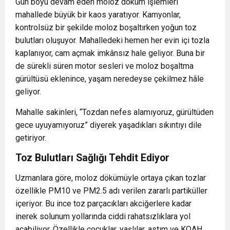
Gün boyu devam eden moloz döküm işlemleri
mahallede büyük bir kaos yaratıyor. Kamyonlar,
kontrolsüz bir şekilde moloz boşaltırken yoğun toz
bulutları oluşuyor. Mahalledeki hemen her evin içi tozla
kaplanıyor, cam açmak imkânsız hale geliyor. Buna bir
de sürekli süren motor sesleri ve moloz boşaltma
gürültüsü eklenince, yaşam neredeyse çekilmez hâle
geliyor.
Mahalle sakinleri, “Tozdan nefes alamıyoruz, gürültüden
gece uyuyamıyoruz” diyerek yaşadıkları sıkıntıyı dile
getiriyor.
Toz Bulutları Sağlığı Tehdit Ediyor
Uzmanlara göre, moloz dökümüyle ortaya çıkan tozlar
özellikle PM10 ve PM2.5 adı verilen zararlı partiküller
içeriyor. Bu ince toz parçacıkları akciğerlere kadar
inerek solunum yollarında ciddi rahatsızlıklara yol
açabiliyor. Özellikle çocuklar, yaşlılar, astım ve KOAH