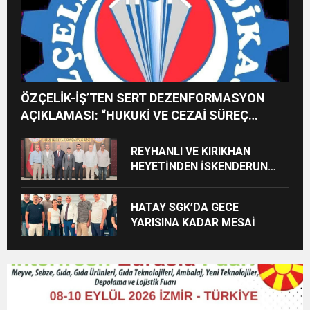
ÖZÇELİK-İŞ’TEN SERT DEZENFORMASYON
AÇIKLAMASI: “HUKUKİ VE CEZAİ SÜREÇ
BAŞLATILDI”
REYHANLI VE KIRIKHAN
HEYETİNDEN İSKENDERUN
CUMHURİYET
BAŞSAVCILIĞINA ZİYARET
HATAY SGK’DA GECE
YARISINA KADAR MESAİ