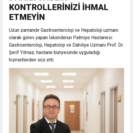
KONTROLLERİNİZİ İHMAL
17:36
KURUMLAR VERGİSİ ERTELENDİ
CUMHURİYET BAYRAMI MESAJI
ve Onur Nişanesidir
ETMEYİN
1:00
Uzun zamandır Gastroenteroloji ve Hepatoloji uzmanı
İTSO İŞ-KUR SGK TOPLANTI
olarak görev yapan İskenderun Palmiye Hastanesi
Gastroenteroloji, Hepatoloji ve Dahiliye Uzmanı Prof. Dr.
21:40
CEYLANDERE’DE BAŞKAN EMRAH
DUYURUSU
Şerif Yılmaz, hastane bünyesinde uyguladığı
hizmetlerden söz etti.
18:22
BAŞKAN SAMİ ÜSTÜN’DEN
KARAÇAY’A SEVGİ SELİ
GÖNÜLLERE DOKUNAN ZİYARET