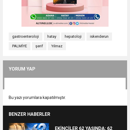
gastroenteroloji
hatay
hepatoloji
iskenderun
PALMİYE
şerif
Yılmaz
YORUM YAP
Bu yazı yorumlara kapatılmıştır.
BENZER HABERLER
EKİNCİLER 62 YAŞINDA: 62