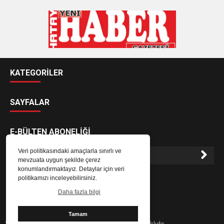
KATEGORİLER
SAYFALAR
E-BÜLTEN ABONELİĞİ
Veri politikasındaki amaçlarla sınırlı ve
mevzuata uygun şekilde çerez
konumlandırmaktayız. Detaylar için veri
E-Bülten aboneliği ile haberlere daha hızlı erişin.
politikamızı inceleyebilirsiniz.
Daha fazla bilgi
Tamam
2024 Hatay Yeni Haber Gazetesi - Her hakkı saklıdır.