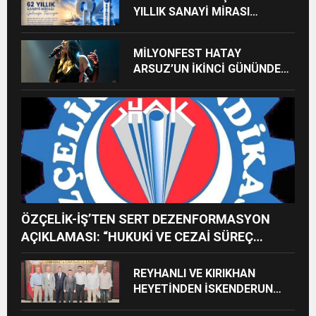
YILLIK SANAYİ MİRASI
GELECEĞE TAŞINIYOR
MİLYONFEST HATAY
ARSUZ’UN İKİNCİ GÜNÜNDE
İMREN ÇAPANOĞLU SAHNE
ALACAK
ÖZÇELİK-İŞ’TEN SERT DEZENFORMASYON
AÇIKLAMASI: “HUKUKİ VE CEZAİ SÜREÇ
BAŞLATILDI”
REYHANLI VE KIRIKHAN
HEYETİNDEN İSKENDERUN
CUMHURİYET