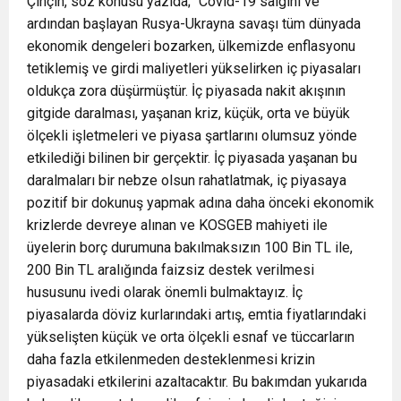
Çinçin, söz konusu yazıda; “Covid-19 salgını ve
ardından başlayan Rusya-Ukrayna savaşı tüm dünyada
ekonomik dengeleri bozarken, ülkemizde enflasyonu
tetiklemiş ve girdi maliyetleri yükselirken iç piyasaları
oldukça zora düşürmüştür. İç piyasada nakit akışının
gitgide daralması, yaşanan kriz, küçük, orta ve büyük
ölçekli işletmeleri ve piyasa şartlarını olumsuz yönde
etkilediği bilinen bir gerçektir. İç piyasada yaşanan bu
daralmaları bir nebze olsun rahatlatmak, iç piyasaya
pozitif bir dokunuş yapmak adına daha önceki ekonomik
krizlerde devreye alınan ve KOSGEB mahiyeti ile
üyelerin borç durumuna bakılmaksızın 100 Bin TL ile,
200 Bin TL aralığında faizsiz destek verilmesi
hususunu ivedi olarak önemli bulmaktayız. İç
piyasalarda döviz kurlarındaki artış, emtia fiyatlarındaki
yükselişten küçük ve orta ölçekli esnaf ve tüccarların
daha fazla etkilenmeden desteklenmesi krizin
piyasadaki etkilerini azaltacaktır. Bu bakımdan yukarıda