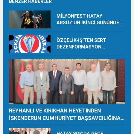
BENZER HABERLER
MİLYONFEST HATAY
ARSUZ’UN İKİNCİ GÜNÜNDE
İMREN ÇAPANOĞLU SAHNE
ALACAK
ÖZÇELİK-İŞ’TEN SERT
DEZENFORMASYON
AÇIKLAMASI: “HUKUKİ VE
CEZAİ SÜREÇ BAŞLATILDI”
REYHANLI VE KIRIKHAN HEYETİNDEN
İSKENDERUN CUMHURİYET BAŞSAVCILIĞINA
ZİYARET
HATAY SGK’DA GECE