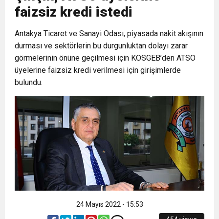
faizsiz kredi istedi
6:19
HBB BAŞKANI ÖNTÜRK’ÜN
Cumhuriyet, Türk Milletinin Özgürlük
Antakya Ticaret ve Sanayi Odası, piyasada nakit akışının
durması ve sektörlerin bu durgunluktan dolayı zarar
17:36
KURUMLAR VERGİSİ ERTELENDİ
CUMHURİYET BAYRAMI MESAJI
ve Onur Nişanesidir
görmelerinin önüne geçilmesi için KOSGEB’den ATSO
üyelerine faizsiz kredi verilmesi için girişimlerde
1:00
İTSO İŞ-KUR SGK TOPLANTI
bulundu.
21:40
CEYLANDERE’DE BAŞKAN EMRAH
DUYURUSU
18:22
BAŞKAN SAMİ ÜSTÜN’DEN
KARAÇAY’A SEVGİ SELİ
GÖNÜLLERE DOKUNAN ZİYARET
24 Mayıs 2022 - 15:53