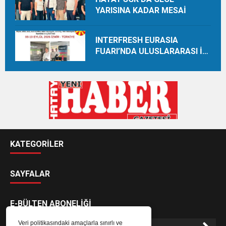
YARISINA KADAR MESAİ
INTERFRESH EURASIA
FUARI’NDA ULUSLARARASI İŞ
BİRLİKLERİ İÇİN GERİ SAYIM
BAŞLADI
KATEGORİLER
SAYFALAR
E-BÜLTEN ABONELİĞİ
Veri politikasındaki amaçlarla sınırlı ve