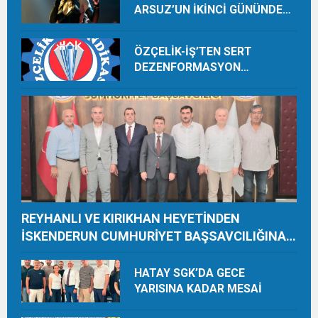
ARSUZ’UN İKİNCİ GÜNÜNDE
İMREN ÇAPANOĞLU SAHNE
ALACAK
ÖZÇELİK-İŞ’TEN SERT
DEZENFORMASYON
AÇIKLAMASI: “HUKUKİ VE
CEZAİ SÜREÇ BAŞLATILDI”
REYHANLI VE KIRIKHAN HEYETİNDEN
İSKENDERUN CUMHURİYET BAŞSAVCILIĞINA
ZİYARET
HATAY SGK’DA GECE
YARISINA KADAR MESAİ