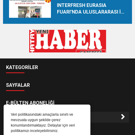
INTERFRESH EURASIA
FUARI’NDA ULUSLARARASI İŞ
BİRLİKLERİ İÇİN GERİ SAYIM
BAŞLADI
KATEGORİLER
SAYFALAR
E-BÜLTEN ABONELİĞİ
Veri politikasındaki amaçlarla sınırlı ve
mevzuata uygun şekilde çerez
konumlandırmaktayız. Detaylar için veri
E-Bülten aboneliği ile haberlere daha hızlı erişin.
politikamızı inceleyebilirsiniz.