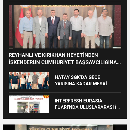
CEZAİ SÜREÇ BAŞLATILDI”
REYHANLI VE KIRIKHAN HEYETİNDEN
İSKENDERUN CUMHURİYET BAŞSAVCILIĞINA
ZİYARET
HATAY SGK’DA GECE
YARISINA KADAR MESAİ
INTERFRESH EURASIA
FUARI’NDA ULUSLARARASI İŞ
BİRLİKLERİ İÇİN GERİ SAYIM
BAŞLADI