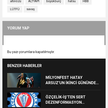
altınözü
ALTYAPI
büyükburç
hatsu
HBB
LÜTFÜ
savaş
YORUM YAP
Bu yazı yorumlara kapatılmıştır.
BENZER HABERLER
MİLYONFEST HATAY
ARSUZ’UN İKİNCİ GÜNÜNDE
İMREN ÇAPANOĞLU SAHNE
ALACAK
ÖZÇELİK-İŞ’TEN SERT
DEZENFORMASYON
AÇIKLAMASI: “HUKUKİ VE