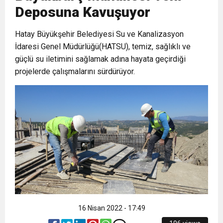
Deposuna Kavuşuyor
6:19
HBB BAŞKANI ÖNTÜRK’ÜN
Cumhuriyet, Türk Milletinin Özgürlük
Hatay Büyükşehir Belediyesi Su ve Kanalizasyon
İdaresi Genel Müdürlüğü(HATSU), temiz, sağlıklı ve
17:36
KURUMLAR VERGİSİ ERTELENDİ
CUMHURİYET BAYRAMI MESAJI
ve Onur Nişanesidir
güçlü su iletimini sağlamak adına hayata geçirdiği
projelerde çalışmalarını sürdürüyor.
1:00
İTSO İŞ-KUR SGK TOPLANTI
21:40
CEYLANDERE’DE BAŞKAN EMRAH
DUYURUSU
18:22
BAŞKAN SAMİ ÜSTÜN’DEN
KARAÇAY’A SEVGİ SELİ
GÖNÜLLERE DOKUNAN ZİYARET
16 Nisan 2022 - 17:49