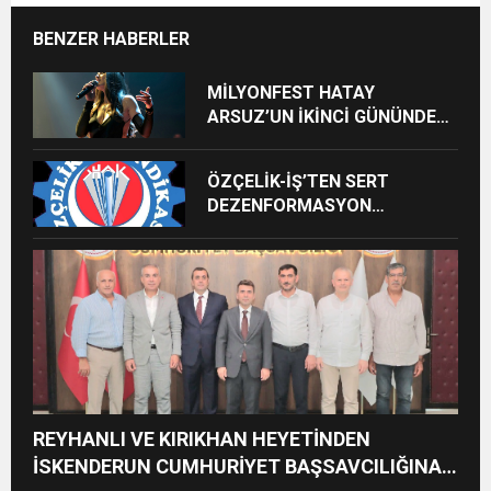
BENZER HABERLER
MİLYONFEST HATAY
ARSUZ’UN İKİNCİ GÜNÜNDE
İMREN ÇAPANOĞLU SAHNE
ALACAK
ÖZÇELİK-İŞ’TEN SERT
DEZENFORMASYON
AÇIKLAMASI: “HUKUKİ VE
CEZAİ SÜREÇ BAŞLATILDI”
REYHANLI VE KIRIKHAN HEYETİNDEN
İSKENDERUN CUMHURİYET BAŞSAVCILIĞINA