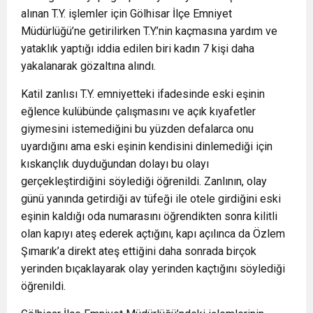
alınan T.Y. işlemler için Gölhisar İlçe Emniyet
Müdürlüğü’ne getirilirken T.Y.’nin kaçmasına yardım ve
yataklık yaptığı iddia edilen biri kadın 7 kişi daha
yakalanarak gözaltına alındı.
Katil zanlısı T.Y. emniyetteki ifadesinde eski eşinin
eğlence kulübünde çalışmasını ve açık kıyafetler
giymesini istemediğini bu yüzden defalarca onu
uyardığını ama eski eşinin kendisini dinlemediği için
kıskançlık duyduğundan dolayı bu olayı
gerçekleştirdiğini söylediği öğrenildi. Zanlının, olay
günü yanında getirdiği av tüfeği ile otele girdiğini eski
eşinin kaldığı oda numarasını öğrendikten sonra kilitli
olan kapıyı ateş ederek açtığını, kapı açılınca da Özlem
Şımarık’a direkt ateş ettiğini daha sonrada birçok
yerinden bıçaklayarak olay yerinden kaçtığını söylediği
öğrenildi.