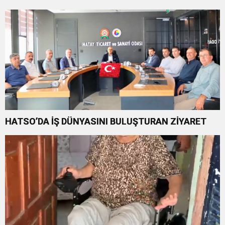
HATSO’DA İŞ DÜNYASINI BULUŞTURAN ZİYARET