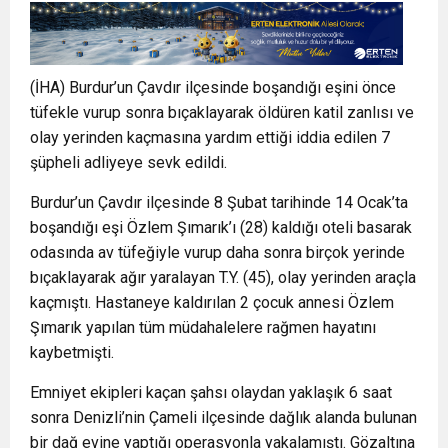
(İHA) Burdur’un Çavdır ilçesinde boşandığı eşini önce
tüfekle vurup sonra bıçaklayarak öldüren katil zanlısı ve
olay yerinden kaçmasına yardım ettiği iddia edilen 7
şüpheli adliyeye sevk edildi.
Burdur’un Çavdır ilçesinde 8 Şubat tarihinde 14 Ocak’ta
boşandığı eşi Özlem Şımarık’ı (28) kaldığı oteli basarak
odasında av tüfeğiyle vurup daha sonra birçok yerinde
bıçaklayarak ağır yaralayan T.Y. (45), olay yerinden araçla
kaçmıştı. Hastaneye kaldırılan 2 çocuk annesi Özlem
Şımarık yapılan tüm müdahalelere rağmen hayatını
kaybetmişti.
Emniyet ekipleri kaçan şahsı olaydan yaklaşık 6 saat
sonra Denizli’nin Çameli ilçesinde dağlık alanda bulunan
bir dağ evine yaptığı operasyonla yakalamıştı. Gözaltına