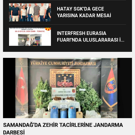
ZİYARET
HATAY SGK’DA GECE
YARISINA KADAR MESAİ
INTERFRESH EURASIA
FUARI’NDA ULUSLARARASI İŞ
BİRLİKLERİ İÇİN GERİ SAYIM
BAŞLADI
SAMANDAĞ’DA ZEHİR TACİRLERİNE JANDARMA
DARBESİ