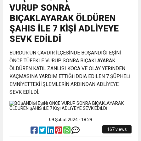
VURUP SONRA
21:40
CEYLANDERE’DE BAŞKAN EMRAH
DUYURUSU
BIÇAKLAYARAK ÖLDÜREN
ŞAHIS İLE 7 KİŞİ ADLİYEYE
18:22
BAŞKAN SAMİ ÜSTÜN’DEN
KARAÇAY’A SEVGİ SELİ
SEVK EDİLDİ
GÖNÜLLERE DOKUNAN ZİYARET
BURDUR’UN ÇAVDIR İLÇESİNDE BOŞANDIĞI EŞİNİ
ÖNCE TÜFEKLE VURUP SONRA BIÇAKLAYARAK
ÖLDÜREN KATİL ZANLISI KOCA VE OLAY YERİNDEN
KAÇMASINA YARDIM ETTİĞİ İDDİA EDİLEN 7 ŞÜPHELİ
EMNİYETTEKİ İŞLEMLERİN ARDINDAN ADLİYEYE
SEVK EDİLDİ.
09 Şubat 2024 - 18:29
167 views