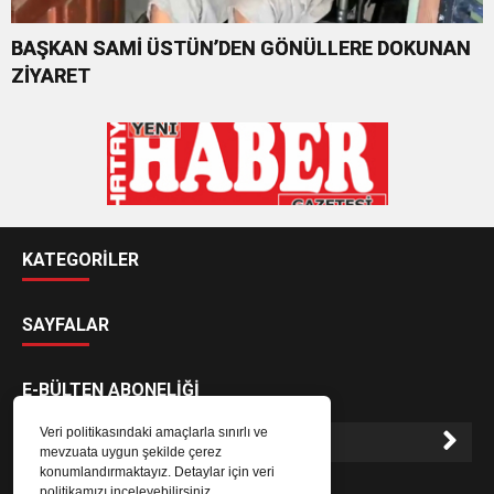
BAŞKAN SAMİ ÜSTÜN’DEN GÖNÜLLERE DOKUNAN
ZİYARET
KATEGORİLER
SAYFALAR
E-BÜLTEN ABONELİĞİ
Veri politikasındaki amaçlarla sınırlı ve
mevzuata uygun şekilde çerez
konumlandırmaktayız. Detaylar için veri
E-Bülten aboneliği ile haberlere daha hızlı erişin.
politikamızı inceleyebilirsiniz.