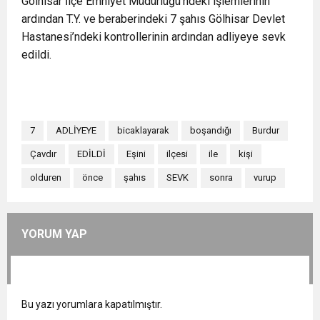
Gölhisar İlçe Emniyet Müdürlüğü’ndeki işlemlerinin
ardından T.Y. ve beraberindeki 7 şahıs Gölhisar Devlet
Hastanesi’ndeki kontrollerinin ardından adliyeye sevk
edildi.
7
ADLİYEYE
bicaklayarak
boşandığı
Burdur
Çavdır
EDİLDİ
Eşini
ilçesi
ile
kişi
olduren
önce
şahıs
SEVK
sonra
vurup
YORUM YAP
Bu yazı yorumlara kapatılmıştır.