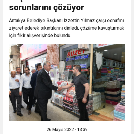
sorunlarını çözüyor
6:19
HBB BAŞKANI ÖNTÜRK’ÜN
Cumhuriyet, Türk Milletinin Özgürlük
Antakya Belediye Başkanı İzzettin Yılmaz çarşı esnafını
ziyaret ederek sıkıntılarını dinledi, çözüme kavuşturmak
17:36
KURUMLAR VERGİSİ ERTELENDİ
CUMHURİYET BAYRAMI MESAJI
ve Onur Nişanesidir
için fikir alışverişinde bulundu.
1:00
İTSO İŞ-KUR SGK TOPLANTI
21:40
CEYLANDERE’DE BAŞKAN EMRAH
DUYURUSU
18:22
BAŞKAN SAMİ ÜSTÜN’DEN
KARAÇAY’A SEVGİ SELİ
GÖNÜLLERE DOKUNAN ZİYARET
26 Mayıs 2022 - 13:39