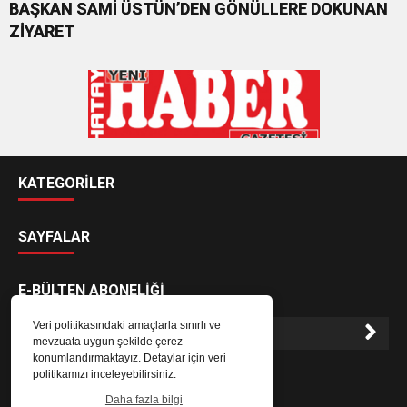
BAŞKAN SAMİ ÜSTÜN’DEN GÖNÜLLERE DOKUNAN
ZİYARET
KATEGORİLER
SAYFALAR
E-BÜLTEN ABONELİĞİ
Veri politikasındaki amaçlarla sınırlı ve
mevzuata uygun şekilde çerez
konumlandırmaktayız. Detaylar için veri
E-Bülten aboneliği ile haberlere daha hızlı erişin.
politikamızı inceleyebilirsiniz.
Daha fazla bilgi