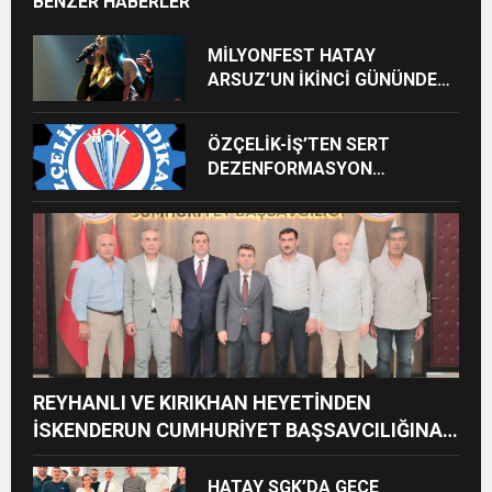
BENZER HABERLER
MİLYONFEST HATAY
ARSUZ’UN İKİNCİ GÜNÜNDE
İMREN ÇAPANOĞLU SAHNE
ALACAK
ÖZÇELİK-İŞ’TEN SERT
DEZENFORMASYON
AÇIKLAMASI: “HUKUKİ VE
CEZAİ SÜREÇ BAŞLATILDI”
REYHANLI VE KIRIKHAN HEYETİNDEN
İSKENDERUN CUMHURİYET BAŞSAVCILIĞINA
ZİYARET
HATAY SGK’DA GECE