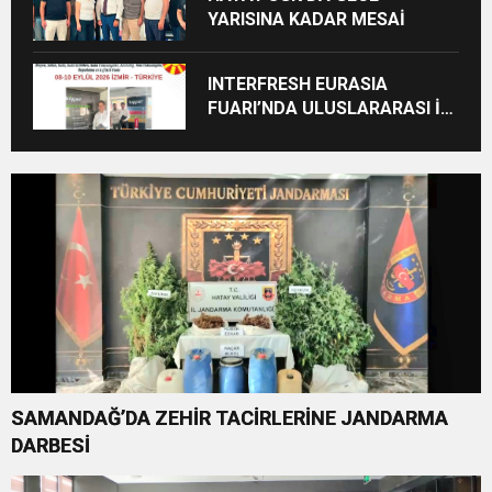
YARISINA KADAR MESAİ
INTERFRESH EURASIA
FUARI’NDA ULUSLARARASI İŞ
BİRLİKLERİ İÇİN GERİ SAYIM
BAŞLADI
SAMANDAĞ’DA ZEHİR TACİRLERİNE JANDARMA
DARBESİ