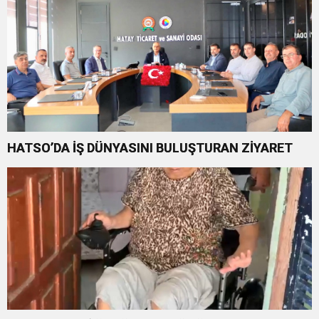
HATSO’DA İŞ DÜNYASINI BULUŞTURAN ZİYARET