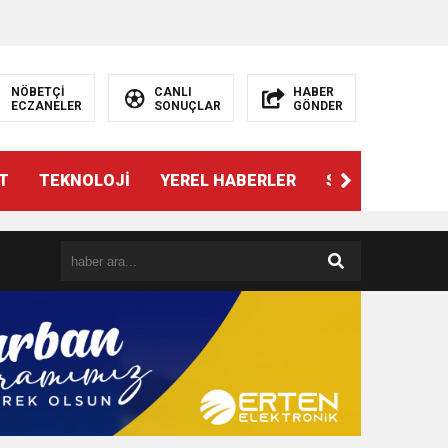
NÖBETÇİ
CANLI
HABER
ECZANELER
SONUÇLAR
GÖNDER
T
TEKNOLOJİ
YEREL HABERLER
SPOR