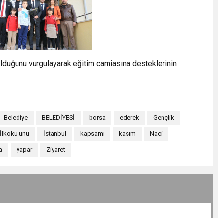
olduğunu vurgulayarak eğitim camiasına desteklerinin
Belediye
BELEDİYESİ
borsa
ederek
Gençlik
İlkokulunu
İstanbul
kapsamı
kasım
Naci
a
yapar
Ziyaret