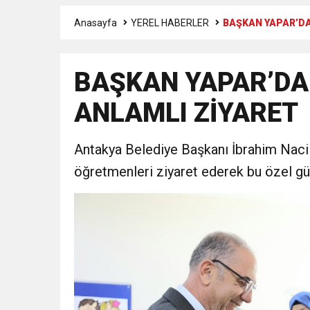
Anasayfa
YEREL HABERLER
BAŞKAN YAPAR’D
3:47
Belediye Başkanı İbrahim 
BAŞKAN YAPAR’D
6:19
HBB BAŞKANI ÖNTÜRK’Ü
ANLAMLI ZİYARET
17:36
KURUMLAR VERGİSİ E
Antakya Belediye Başkanı İbrahim Nac
1:00
İTSO İŞ-KUR SGK
öğretmenleri ziyaret ederek bu özel gü
21:40
CEYLANDERE’DE BAŞKA
18:22
BAŞKAN SAMİ ÜSTÜN’