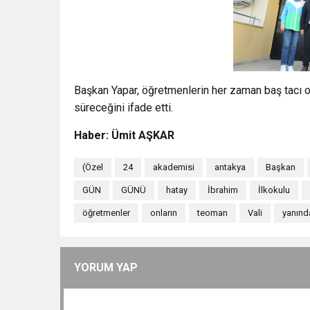
Başkan Yapar, öğretmenlerin her zaman baş tacı 
süreceğini ifade etti.
Haber: Ümit AŞKAR
(Özel
24
akademisi
antakya
Başkan
GÜN
GÜNÜ
hatay
İbrahim
İlkokulu
öğretmenler
onların
teoman
Vali
yanınd
YORUM YAP