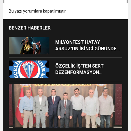
Bu yazı yorumlara kapatılmıştır.
BENZER HABERLER
MİLYONFEST HATAY
ARSUZ’UN İKİNCİ GÜNÜNDE
İMREN ÇAPANOĞLU SAHNE
ALACAK
ÖZÇELİK-İŞ’TEN SERT
DEZENFORMASYON
AÇIKLAMASI: “HUKUKİ VE
CEZAİ SÜREÇ BAŞLATILDI”