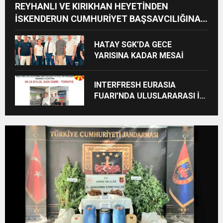
REYHANLI VE KIRIKHAN HEYETİNDEN
İSKENDERUN CUMHURİYET BAŞSAVCILIĞINA
ZİYARET
HATAY SGK’DA GECE
YARISINA KADAR MESAİ
INTERFRESH EURASIA
FUARI’NDA ULUSLARARASI İŞ
BİRLİKLERİ İÇİN GERİ SAYIM
BAŞLADI