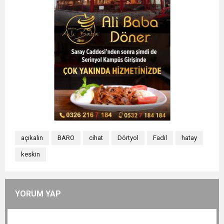
açıkalın
BARO
cihat
Dörtyol
Fadıl
hatay
keskin
YORUM YAP