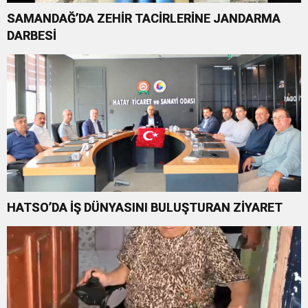
SAMANDAĞ’DA ZEHİR TACİRLERİNE JANDARMA
DARBESİ
HATSO’DA İŞ DÜNYASINI BULUŞTURAN ZİYARET