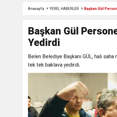
Anasayfa
YEREL HABERLER
Başkan Gül Persone
3:47
Belediye Başkanı İbrahim 
Başkan Gül Personel
6:19
HBB BAŞKANI ÖNTÜRK’Ü
Yedirdi
17:36
KURUMLAR VERGİSİ E
Belen Belediye Başkanı GÜL, halı saha 
1:00
İTSO İŞ-KUR SGK
tek tek baklava yedirdi.
21:40
CEYLANDERE’DE BAŞKA
18:22
BAŞKAN SAMİ ÜSTÜN’