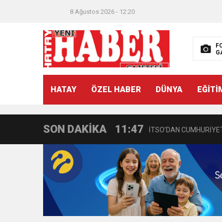
8 Ağustos 2026 - 12:20
F
G
21:40
CEYLANDERE’DE BAŞKA
HATAY
ÖZEL HABER
DÜNYA
EĞİTİ
18:22
BAŞKAN SAMİ ÜSTÜN’
SON DAKİKA
11:47
İTSO’DAN CUMHURİYET
18:55
İNCE’NİN CHP’DE KAL
11:57
IŞIL Eczanesi Görkemli 
21:40
HİKMET KAMİL ERYILMA