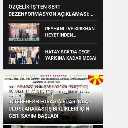
ÖZÇELİK-İŞ’TEN SERT
DEZENFORMASYON AÇIKLAMASI:
“HUKUKİ VE CEZAİ SÜREÇ
BAŞLATILDI”
REYHANLI VE KIRIKHAN
HEYETİNDEN
İSKENDERUN
CUMHURİYET
HATAY SGK’DA GECE
BAŞSAVCILIĞINA
YARISINA KADAR MESAİ
ZİYARET
ankara, Antakya, defne, DÜNYA, EKONOMİ, güncel,
GÜNDEM, HATAY, İŞ DÜNYASI, Mersin, ulusal, YEREL
HABERLER
INTERFRESH EURASIA FUARI’NDA
ULUSLARARASI İŞ BİRLİKLERİ İÇİN
GERİ SAYIM BAŞLADI