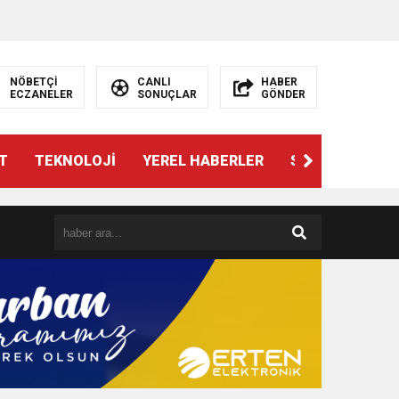
NÖBETÇİ
CANLI
HABER
ECZANELER
SONUÇLAR
GÖNDER
T
TEKNOLOJİ
YEREL HABERLER
SPOR