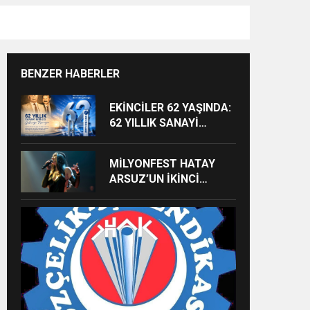
BENZER HABERLER
EKİNCİLER 62 YAŞINDA:
62 YILLIK SANAYİ
MİRASI GELECEĞE
TAŞINIYOR
MİLYONFEST HATAY
ARSUZ’UN İKİNCİ
GÜNÜNDE İMREN
ÇAPANOĞLU SAHNE
ALACAK