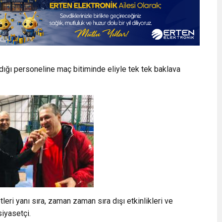
ığı personeline maç bitiminde eliyle tek tek baklava
eri yanı sıra, zaman zaman sıra dışı etkinlikleri ve
siyasetçi.