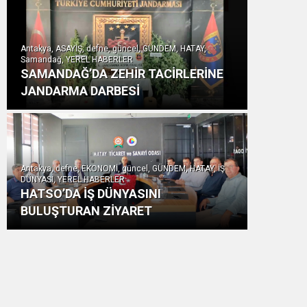
Antakya, ASAYİŞ, defne, güncel, GÜNDEM, HATAY,
Samandağ, YEREL HABERLER
SAMANDAĞ’DA ZEHİR TACİRLERİNE
JANDARMA DARBESİ
Antakya, defne, EKONOMİ, güncel, GÜNDEM, HATAY, İŞ
DÜNYASI, YEREL HABERLER
HATSO’DA İŞ DÜNYASINI
BULUŞTURAN ZİYARET