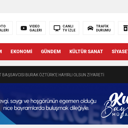
OTO
VIDEO
CANLI
TRAFİK
ALERI
GALERI
TV İZLE
DURUMU
N EMRAH KARAÇAY’A SEVGİ SELİ
M
EKONOMİ
GÜNDEM
KÜLTÜR SANAT
SİYASE
DEN GÖNÜLLERE DOKUNAN ZİYARET
 BAŞSAVCISI BURAK ÖZTÜRK’E HAYIRLI OLSUN ZİYARETİ
MASININ PERDE ARKASI: GÖRÜNENDEN DAHA FAZLASI MI VAR?
Bir Törenle Hizmete Açıldı
Z’DAN EĞİTİME KALICI YATIRIM