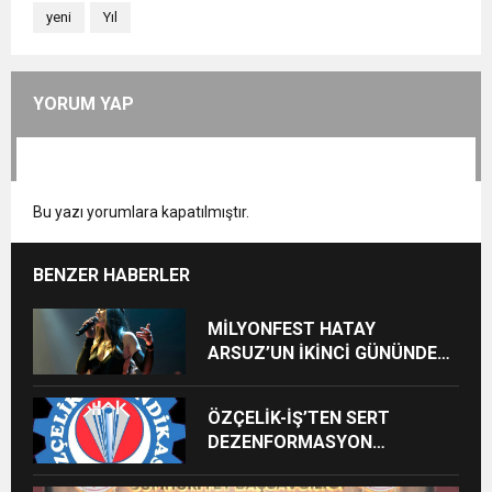
yeni
Yıl
YORUM YAP
Bu yazı yorumlara kapatılmıştır.
BENZER HABERLER
MİLYONFEST HATAY
ARSUZ’UN İKİNCİ GÜNÜNDE
İMREN ÇAPANOĞLU SAHNE
ALACAK
ÖZÇELİK-İŞ’TEN SERT
DEZENFORMASYON
AÇIKLAMASI: “HUKUKİ VE
CEZAİ SÜREÇ BAŞLATILDI”