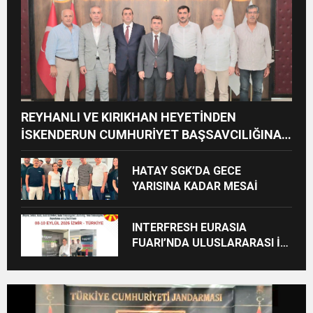
REYHANLI VE KIRIKHAN HEYETİNDEN
İSKENDERUN CUMHURİYET BAŞSAVCILIĞINA
ZİYARET
HATAY SGK’DA GECE
YARISINA KADAR MESAİ
INTERFRESH EURASIA
FUARI’NDA ULUSLARARASI İŞ
BİRLİKLERİ İÇİN GERİ SAYIM
BAŞLADI