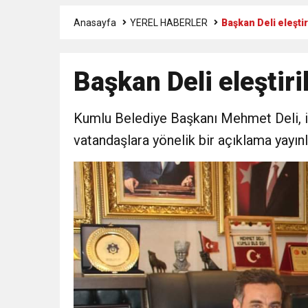
Anasayfa
YEREL HABERLER
Başkan Deli eleşti
3:47
Belediye Başkanı İbrahim 
Başkan Deli eleştiri
6:19
HBB BAŞKANI ÖNTÜRK’Ü
Kumlu Belediye Başkanı Mehmet Deli, i
17:36
KURUMLAR VERGİSİ E
vatandaşlara yönelik bir açıklama yayınl
1:00
İTSO İŞ-KUR SGK
21:40
CEYLANDERE’DE BAŞKA
18:22
BAŞKAN SAMİ ÜSTÜN’