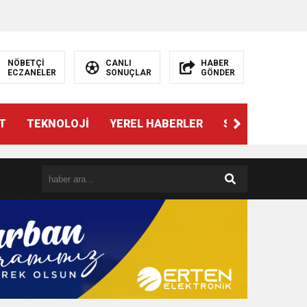
NÖBETÇİ
CANLI
HABER
ECZANELER
SONUÇLAR
GÖNDER
T
TEKNOLOJİ
YEREL HABERLER
SPOR