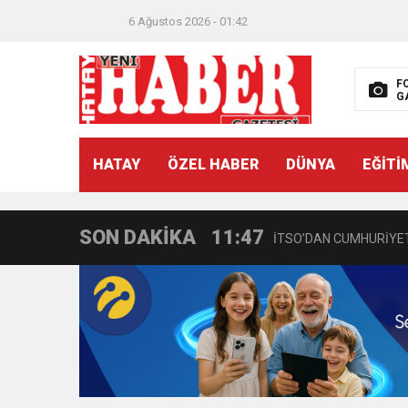
6 Ağustos 2026 - 01:42
F
G
21:40
CEYLANDERE’DE BAŞKA
HATAY
ÖZEL HABER
DÜNYA
EĞİTİ
18:22
BAŞKAN SAMİ ÜSTÜN’
SON DAKİKA
11:47
İTSO’DAN CUMHURİYET
18:55
İNCE’NİN CHP’DE KAL
11:57
IŞIL Eczanesi Görkemli 
21:40
HİKMET KAMİL ERYILMA