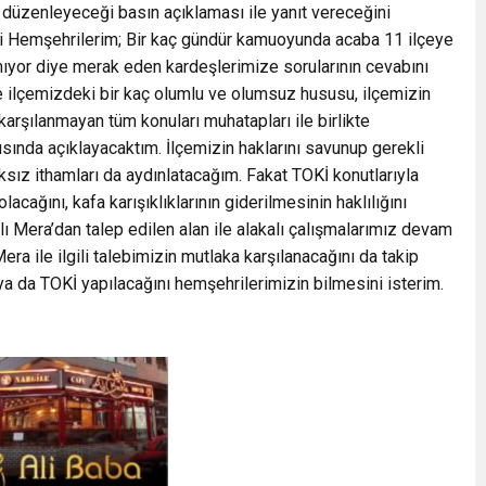
e düzenleyeceği basın açıklaması ile yanıt vereceğini
tli Hemşehrilerim; Bir kaç gündür kamuoyunda acaba 11 ilçeye
mıyor diye merak eden kardeşlerimize sorularının cevabını
 ilçemizdeki bir kaç olumlu ve olumsuz hususu, ilçemizin
 karşılanmayan tüm konuları muhatapları ile birlikte
sında açıklayacaktım. İlçemizin haklarını savunup gerekli
ksız ithamları da aydınlatacağım. Fakat TOKİ konutlarıyla
lacağını, kafa karışıklıklarının giderilmesinin haklılığını
ı Mera’dan talep edilen alan ile alakalı çalışmalarımız devam
 ile ilgili talebimizin mutlaka karşılanacağını da takip
a da TOKİ yapılacağını hemşehrilerimizin bilmesini isterim.