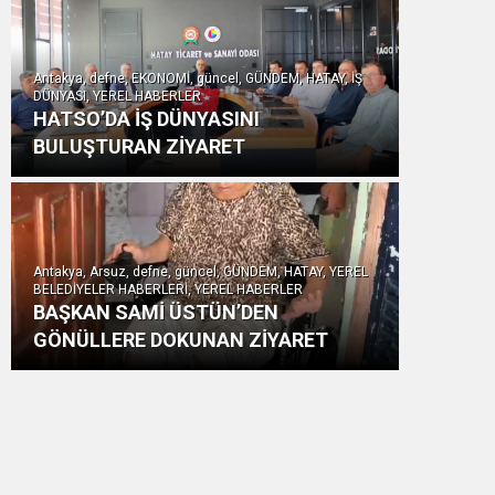
Antakya, defne, EKONOMİ, güncel, GÜNDEM, HATAY, İŞ
DÜNYASI, YEREL HABERLER
HATSO’DA İŞ DÜNYASINI
BULUŞTURAN ZİYARET
Antakya, Arsuz, defne, güncel, GÜNDEM, HATAY, YEREL
BELEDİYELER HABERLERİ, YEREL HABERLER
BAŞKAN SAMİ ÜSTÜN’DEN
GÖNÜLLERE DOKUNAN ZİYARET