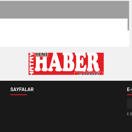
SAYFALAR
E
E-B