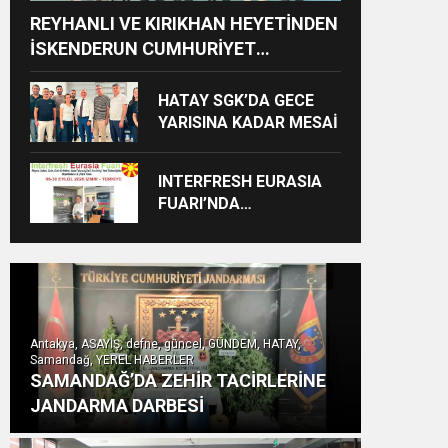
REYHANLI VE KIRIKHAN HEYETİNDEN
İSKENDERUN CUMHURİYET
BAŞSAVCILIĞINA ZİYARET
HATAY SGK’DA GECE
YARISINA KADAR MESAİ
INTERFRESH EURASIA
FUARI’NDA
ULUSLARARASI İŞ
BİRLİKLERİ İÇİN GERİ
SAYIM BAŞLADI
Antakya, ASAYİŞ, defne, güncel, GÜNDEM, HATAY,
Samandağ, YEREL HABERLER
SAMANDAĞ’DA ZEHİR TACİRLERİNE
JANDARMA DARBESİ