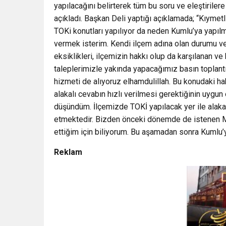
yapılacağını belirterek tüm bu soru ve eleştiriler
açıkladı. Başkan Deli yaptığı açıklamada; “Kıyme
TOKi konutları yapılıyor da neden Kumlu’ya yapıl
vermek isterim. Kendi ilçem adına olan durumu ve
eksiklikleri, ilçemizin hakkı olup da karşılanan ve
taleplerimizle yakında yapacağımız basın toplantı
hizmeti de alıyoruz elhamdulillah. Bu konudaki ha
alakalı cevabın hızlı verilmesi gerektiğinin uygun o
düşündüm. İlçemizde TOKİ yapılacak yer ile alakal
etmektedir. Bizden önceki dönemde de istenen Mera
ettiğim için biliyorum. Bu aşamadan sonra Kumlu’y
Reklam