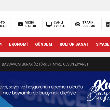
OTO
VIDEO
CANLI
TRAFİK
ALERI
GALERI
TV İZLE
DURUMU
N EMRAH KARAÇAY’A SEVGİ SELİ
M
EKONOMİ
GÜNDEM
KÜLTÜR SANAT
SİYASE
DEN GÖNÜLLERE DOKUNAN ZİYARET
 BAŞSAVCISI BURAK ÖZTÜRK’E HAYIRLI OLSUN ZİYARETİ
MASININ PERDE ARKASI: GÖRÜNENDEN DAHA FAZLASI MI VAR?
Bir Törenle Hizmete Açıldı
Z’DAN EĞİTİME KALICI YATIRIM