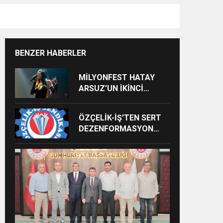
BENZER HABERLER
MİLYONFEST HATAY
ARSUZ’UN İKİNCİ
GÜNÜNDE İMREN
ÇAPANOĞLU SAHNE
ÖZÇELİK-İŞ’TEN SERT
ALACAK
DEZENFORMASYON
AÇIKLAMASI: “HUKUKİ
VE CEZAİ SÜREÇ
BAŞLATILDI”