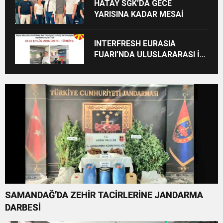
HATAY SGK’DA GECE
YARISINA KADAR MESAİ
INTERFRESH EURASIA
FUARI’NDA ULUSLARARASI İŞ
BİRLİKLERİ İÇİN GERİ SAYIM
BAŞLADI
SAMANDAĞ’DA ZEHİR TACİRLERİNE JANDARMA
DARBESİ