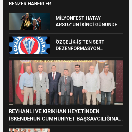
BENZER HABERLER
MİLYONFEST HATAY
ARSUZ’UN İKİNCİ GÜNÜNDE
İMREN ÇAPANOĞLU SAHNE
ALACAK
ÖZÇELİK-İŞ’TEN SERT
DEZENFORMASYON
AÇIKLAMASI: “HUKUKİ VE
CEZAİ SÜREÇ BAŞLATILDI”
REYHANLI VE KIRIKHAN HEYETİNDEN
İSKENDERUN CUMHURİYET BAŞSAVCILIĞINA
ZİYARET