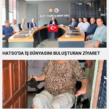
HATSO’DA İŞ DÜNYASINI BULUŞTURAN ZİYARET