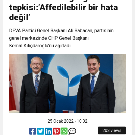
tepkisi:‘Affedilebilir bir hata
6:19
HBB BAŞKANI ÖNTÜRK’ÜN
Cumhuriyet, Türk Milletinin Özgürlük
değil’
17:36
DEVA Partisi Genel Başkanı Ali Babacan, partisinin
KURUMLAR VERGİSİ ERTELENDİ
CUMHURİYET BAYRAMI MESAJI
ve Onur Nişanesidir
genel merkezinde CHP Genel Başkanı
Kemal Kılıçdaroğlu’nu ağırladı.
1:00
İTSO İŞ-KUR SGK TOPLANTI
21:40
CEYLANDERE’DE BAŞKAN EMRAH
DUYURUSU
18:22
BAŞKAN SAMİ ÜSTÜN’DEN
KARAÇAY’A SEVGİ SELİ
GÖNÜLLERE DOKUNAN ZİYARET
25 Ocak 2022 - 10:32
203 views