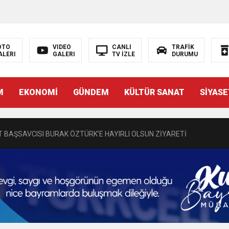
OTO
VIDEO
CANLI
TRAFİK
ALERI
GALERI
TV İZLE
DURUMU
N EMRAH KARAÇAY’A SEVGİ SELİ
M
EKONOMİ
GÜNDEM
KÜLTÜR SANAT
SİYASE
DEN GÖNÜLLERE DOKUNAN ZİYARET
 BAŞSAVCISI BURAK ÖZTÜRK’E HAYIRLI OLSUN ZİYARETİ
MASININ PERDE ARKASI: GÖRÜNENDEN DAHA FAZLASI MI VAR?
Bir Törenle Hizmete Açıldı
Z’DAN EĞİTİME KALICI YATIRIM