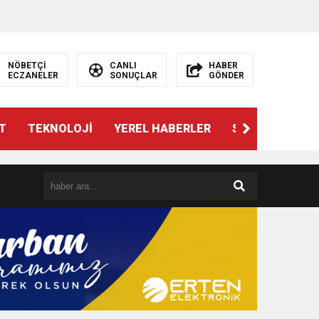
NÖBETÇİ
CANLI
HABER
ECZANELER
SONUÇLAR
GÖNDER
T
TEKNOLOJİ
YEREL HABERLER
SPOR