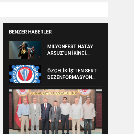
BENZER HABERLER
MİLYONFEST HATAY
ARSUZ’UN İKİNCİ
GÜNÜNDE İMREN
ÇAPANOĞLU SAHNE
ÖZÇELİK-İŞ’TEN SERT
ALACAK
DEZENFORMASYON
AÇIKLAMASI: “HUKUKİ
VE CEZAİ SÜREÇ
BAŞLATILDI”