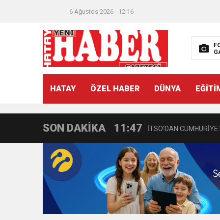
6 Ağustos 2026 - 12:16
F
G
21:40
CEYLANDERE’DE BAŞKA
HATAY
ÖZEL HABER
DÜNYA
EĞİTİ
18:22
BAŞKAN SAMİ ÜSTÜN’
SON DAKİKA
11:47
İTSO’DAN CUMHURİYET
18:55
İNCE’NİN CHP’DE KAL
11:57
IŞIL Eczanesi Görkemli 
21:40
HİKMET KAMİL ERYILMA