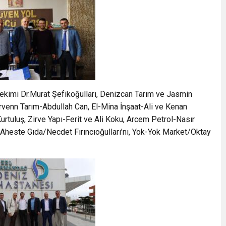
kimi Dr.Murat Şefikoğulları, Denizcan Tarım ve Jasmin
enn Tarım-Abdullah Can, El-Mina İnşaat-Ali ve Kenan
urtuluş, Zirve Yapı-Ferit ve Ali Koku, Arcem Petrol-Nasır
 Aheste Gıda/Necdet Fırıncıoğulları’nı, Yok-Yok Market/Oktay