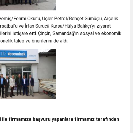
emiş/Fehmi Okur’u, Üçler Petrol/Behçet Gümüş’ü, Arçelik
ırsatbul’u ve İrfan Sürücü Kursu/Hülya Balıkçı’yı ziyaret
rilerini istişare etti. Çinçin, Samandağ’ın sosyal ve ekonomik
önelik talep ve önerilerini de aldı.
i ile firmamıza başvuru yapanlara firmamız tarafından