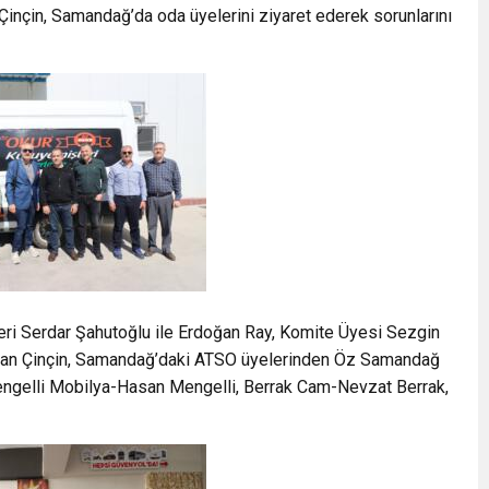
inçin, Samandağ’da oda üyelerini ziyaret ederek sorunlarını
eri Serdar Şahutoğlu ile Erdoğan Ray, Komite Üyesi Sezgin
şkan Çinçin, Samandağ’daki ATSO üyelerinden Öz Samandağ
engelli Mobilya-Hasan Mengelli, Berrak Cam-Nevzat Berrak,