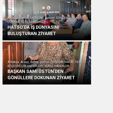
Antakya, defne, EKONOMİ, güncel, GÜNDEM, HATAY, İŞ
DÜNYASI, YEREL HABERLER
HATSO’DA İŞ DÜNYASINI
BULUŞTURAN ZİYARET
Antakya, Arsuz, defne, güncel, GÜNDEM, HATAY, YEREL
BELEDİYELER HABERLERİ, YEREL HABERLER
BAŞKAN SAMİ ÜSTÜN’DEN
GÖNÜLLERE DOKUNAN ZİYARET