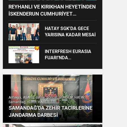
REYHANLI VE KIRIKHAN HEYETİNDEN
İSKENDERUN CUMHURİYET
BAŞSAVCILIĞINA ZİYARET
HATAY SGK’DA GECE
YARISINA KADAR MESAİ
INTERFRESH EURASIA
FUARI’NDA
ULUSLARARASI İŞ
BİRLİKLERİ İÇİN GERİ
SAYIM BAŞLADI
Antakya, ASAYİŞ, defne, güncel, GÜNDEM, HATAY,
Samandağ, YEREL HABERLER
SAMANDAĞ’DA ZEHİR TACİRLERİNE
JANDARMA DARBESİ