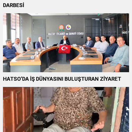
DARBESİ
HATSO’DA İŞ DÜNYASINI BULUŞTURAN ZİYARET