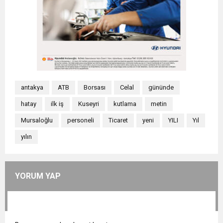
antakya
ATB
Borsası
Celal
gününde
hatay
ilk iş
Kuseyri
kutlama
metin
Mursaloğlu
personeli
Ticaret
yeni
YILI
Yıl
yılın
YORUM YAP