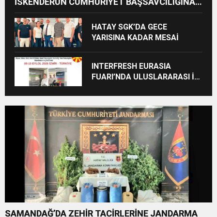
İSKENDERUN CUMHURİYET BAŞSAVCILIĞINA
ZİYARET
HATAY SGK’DA GECE
YARISINA KADAR MESAİ
INTERFRESH EURASIA
FUARI’NDA ULUSLARARASI İŞ
BİRLİKLERİ İÇİN GERİ SAYIM
BAŞLADI
SAMANDAĞ’DA ZEHİR TACİRLERİNE JANDARMA