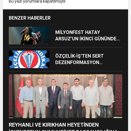
Bu yazı yorumlara kapatılmıştır.
BENZER HABERLER
MİLYONFEST HATAY
ARSUZ’UN İKİNCİ GÜNÜNDE
İMREN ÇAPANOĞLU SAHNE
ALACAK
ÖZÇELİK-İŞ’TEN SERT
DEZENFORMASYON
AÇIKLAMASI: “HUKUKİ VE
CEZAİ SÜREÇ BAŞLATILDI”
REYHANLI VE KIRIKHAN HEYETİNDEN