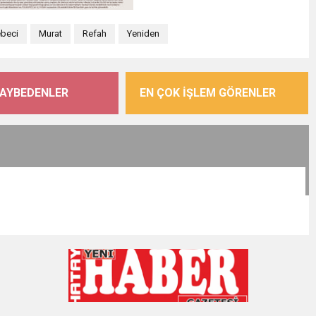
beci
Murat
Refah
Yeniden
KAYBEDENLER
EN ÇOK İŞLEM GÖRENLER