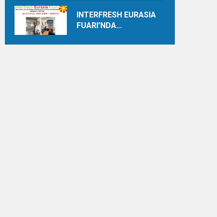
INTERFRESH EURASIA
FUARI’NDA
ULUSLARARASI İŞ
BİRLİKLERİ İÇİN GERİ
SAYIM BAŞLADI