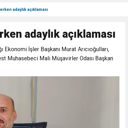
 erken adaylık açıklaması
Gül, Cumhuriyet, Türk Milletinin Özgürlük ve Onur Nişanesidir
erken adaylık açıklaması
N CUMHURİYET BAYRAMI MESAJI
ğı Ekonomi İşler Başkanı Murat Arıcıoğulları,
RTELENDİ
best Muhasebeci Mali Müşavirler Odası Başkan
 TOPLANTI DUYURUSU
N EMRAH KARAÇAY’A SEVGİ SELİ
DEN GÖNÜLLERE DOKUNAN ZİYARET