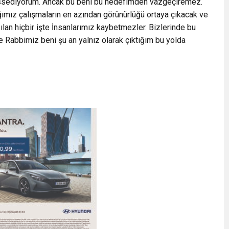
 Hissediyorum. Ancak bu beni bu hedefimden vazgeçiremez.
ğımız çalışmaların en azından görünürlüğü ortaya çıkacak ve
pılan hiçbir işte İnsanlarımız kaybetmezler. Bizlerinde bu
 Rabbimiz beni şu an yalnız olarak çıktığım bu yolda