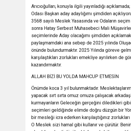
Arıcıoğulları, konuyla ilgili yayınladığı açıklam
Odası Başkan aday adaylığımı şimdiden açıklıyor
3568 sayılı Meslek Yasasında ve Odaların seçim s
sonra Hatay Serbest Muhasebeci Mali Müşavirler
seçimlerinde Aday olacağımı şimdiden açıklamak
paylaşmamdaki ana sebep de 2025 yılında Oluşac
önünde bulundurmaktır. 2025 Yılında göreve gelm
karşılaştıkları zorlukları emekliye ayrılırken de gö
kazandırmaktır.
ALLAH BİZİ BU YOLDA MAHCUP ETMESİN
Önümde koca 3 yıl bulunmaktadır. Meslektaşlarımı
yapacak sırt sırta omuz omuza çalışacak arkadaşl
kurmayanların Geleceğin gerçeğini diledikleri gi
seçimleri geldiğinde elimde doğru düzgün bir Yön
bir mesleği icra ederken karşılaştığınız zorluklar
O Meslek sizi hamal gibi kullanır ve çürütür. B