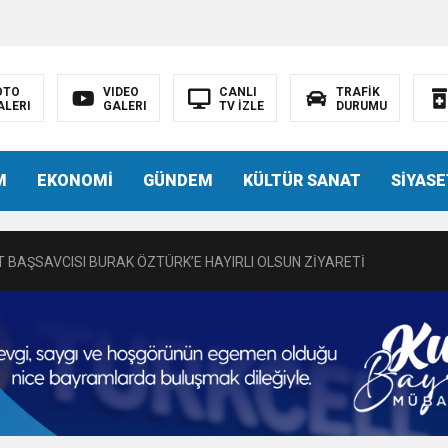
OTO
VIDEO
CANLI
TRAFİK
ALERI
GALERI
TV İZLE
DURUMU
N EMRAH KARAÇAY’A SEVGİ SELİ
M
EKONOMİ
GÜNDEM
KÜLTÜR SANAT
SİYASE
DEN GÖNÜLLERE DOKUNAN ZİYARET
 BAŞSAVCISI BURAK ÖZTÜRK’E HAYIRLI OLSUN ZİYARETİ
MASININ PERDE ARKASI: GÖRÜNENDEN DAHA FAZLASI MI VAR?
Bir Törenle Hizmete Açıldı
Z’DAN EĞİTİME KALICI YATIRIM