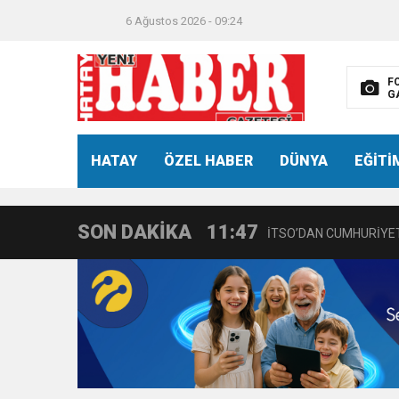
6 Ağustos 2026 - 09:24
F
G
21:40
CEYLANDERE’DE BAŞKA
HATAY
ÖZEL HABER
DÜNYA
EĞİTİ
18:22
BAŞKAN SAMİ ÜSTÜN’
SON DAKİKA
11:47
İTSO’DAN CUMHURİYET
18:55
İNCE’NİN CHP’DE KAL
11:57
IŞIL Eczanesi Görkemli 
21:40
HİKMET KAMİL ERYILMA