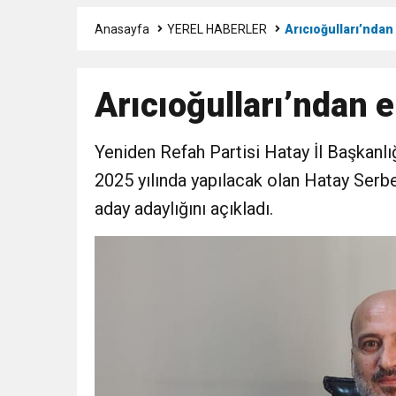
Anasayfa
YEREL HABERLER
Arıcıoğulları’ndan
3:47
Belediye Başkanı İbrahim 
Arıcıoğulları’ndan 
6:19
HBB BAŞKANI ÖNTÜRK’Ü
Yeniden Refah Partisi Hatay İl Başkanlı
17:36
KURUMLAR VERGİSİ E
2025 yılında yapılacak olan Hatay Ser
1:00
aday adaylığını açıkladı.
İTSO İŞ-KUR SGK
21:40
CEYLANDERE’DE BAŞKA
18:22
BAŞKAN SAMİ ÜSTÜN’