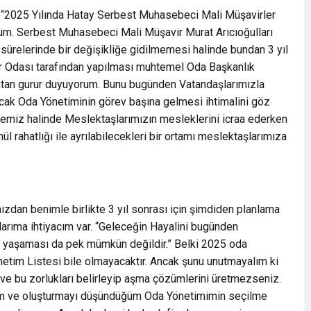
ada; “2025 Yılında Hatay Serbest Muhasebeci Mali Müşavirler
um. Serbest Muhasebeci Mali Müşavir Murat Arıcıoğulları
ürelerinde bir değişikliğe gidilmemesi halinde bundan 3 yıl
 Odası tarafından yapılması muhtemel Oda Başkanlık
tan gurur duyuyorum. Bunu bugünden Vatandaşlarımızla
ak Oda Yönetiminin görev başına gelmesi ihtimalini göz
emiz halinde Meslektaşlarımızın mesleklerini icraa ederken
nül rahatlığı ile ayrılabilecekleri bir ortamı meslektaşlarımıza
zdan benimle birlikte 3 yıl sonrası için şimdiden planlama
arıma ihtiyacım var. “Geleceğin Hayalini bugünden
bi yaşaması da pek mümkün değildir.” Belki 2025 oda
etim Listesi bile olmayacaktır. Ancak şunu unutmayalım ki
ı ve bu zorlukları belirleyip aşma çözümlerini üretmezseniz.
enim ve oluşturmayı düşündüğüm Oda Yönetimimin seçilme