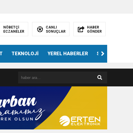
NÖBETÇİ
CANLI
HABER
ECZANELER
SONUÇLAR
GÖNDER
T
TEKNOLOJİ
YEREL HABERLER
SPOR