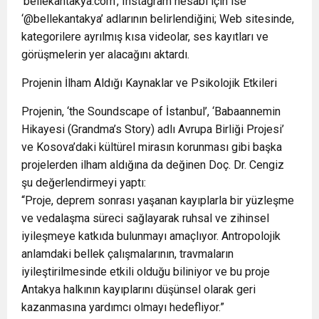
‘bellekantakya.com’, Instagram hesabı için ise
‘@bellekantakya’ adlarının belirlendiğini; Web sitesinde,
kategorilere ayrılmış kısa videolar, ses kayıtları ve
görüşmelerin yer alacağını aktardı.
Projenin İlham Aldığı Kaynaklar ve Psikolojik Etkileri
Projenin, ‘the Soundscape of İstanbul’, ‘Babaannemin
Hikayesi (Grandma’s Story) adlı Avrupa Birliği Projesi’
ve Kosova’daki kültürel mirasın korunması gibi başka
projelerden ilham aldığına da değinen Doç. Dr. Cengiz
şu değerlendirmeyi yaptı:
“Proje, deprem sonrası yaşanan kayıplarla bir yüzleşme
ve vedalaşma süreci sağlayarak ruhsal ve zihinsel
iyileşmeye katkıda bulunmayı amaçlıyor. Antropolojik
anlamdaki bellek çalışmalarının, travmaların
iyileştirilmesinde etkili olduğu biliniyor ve bu proje
Antakya halkının kayıplarını düşünsel olarak geri
kazanmasına yardımcı olmayı hedefliyor.”