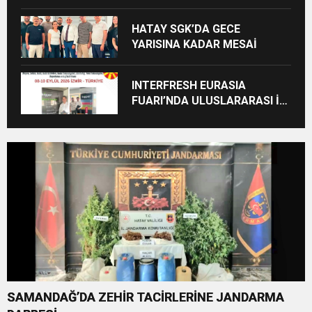
ZİYARET
HATAY SGK’DA GECE
YARISINA KADAR MESAİ
INTERFRESH EURASIA
FUARI’NDA ULUSLARARASI İŞ
BİRLİKLERİ İÇİN GERİ SAYIM
BAŞLADI
SAMANDAĞ’DA ZEHİR TACİRLERİNE JANDARMA