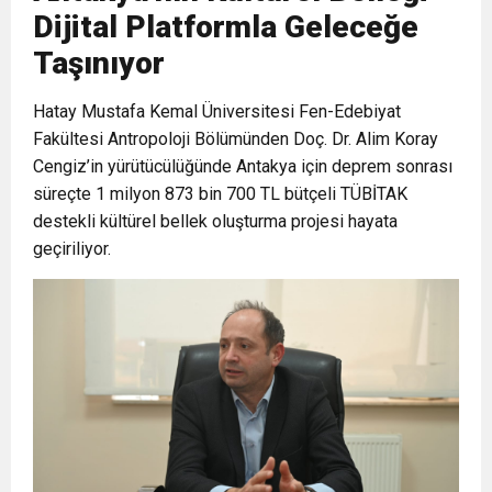
Dijital Platformla Geleceğe
6:19
HBB BAŞKANI ÖNTÜRK’ÜN
Cumhuriyet, Türk Milletinin Özgürlük
Taşınıyor
17:36
Hatay Mustafa Kemal Üniversitesi Fen-Edebiyat
KURUMLAR VERGİSİ ERTELENDİ
CUMHURİYET BAYRAMI MESAJI
ve Onur Nişanesidir
Fakültesi Antropoloji Bölümünden Doç. Dr. Alim Koray
Cengiz’in yürütücülüğünde Antakya için deprem sonrası
1:00
İTSO İŞ-KUR SGK TOPLANTI
süreçte 1 milyon 873 bin 700 TL bütçeli TÜBİTAK
destekli kültürel bellek oluşturma projesi hayata
21:40
CEYLANDERE’DE BAŞKAN EMRAH
DUYURUSU
geçiriliyor.
18:22
BAŞKAN SAMİ ÜSTÜN’DEN
KARAÇAY’A SEVGİ SELİ
GÖNÜLLERE DOKUNAN ZİYARET