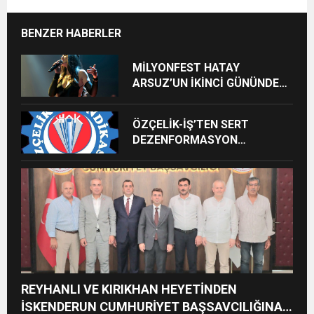
BENZER HABERLER
MİLYONFEST HATAY
ARSUZ’UN İKİNCİ GÜNÜNDE
İMREN ÇAPANOĞLU SAHNE
ALACAK
ÖZÇELİK-İŞ’TEN SERT
DEZENFORMASYON
AÇIKLAMASI: “HUKUKİ VE
CEZAİ SÜREÇ BAŞLATILDI”
REYHANLI VE KIRIKHAN HEYETİNDEN
İSKENDERUN CUMHURİYET BAŞSAVCILIĞINA