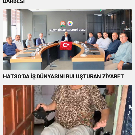
DARBESİ
HATSO’DA İŞ DÜNYASINI BULUŞTURAN ZİYARET