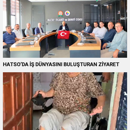
HATSO’DA İŞ DÜNYASINI BULUŞTURAN ZİYARET