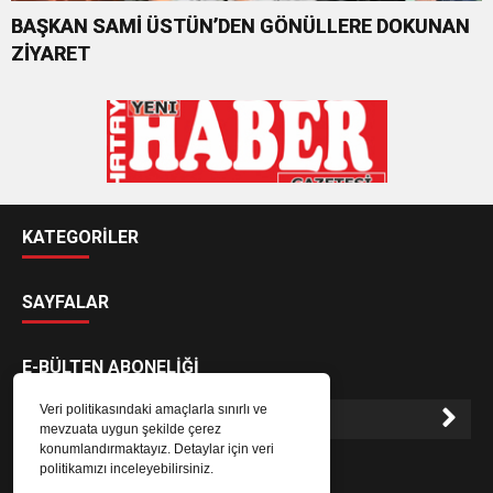
BAŞKAN SAMİ ÜSTÜN’DEN GÖNÜLLERE DOKUNAN
ZİYARET
KATEGORİLER
SAYFALAR
E-BÜLTEN ABONELİĞİ
Veri politikasındaki amaçlarla sınırlı ve
mevzuata uygun şekilde çerez
konumlandırmaktayız. Detaylar için veri
E-Bülten aboneliği ile haberlere daha hızlı erişin.
politikamızı inceleyebilirsiniz.