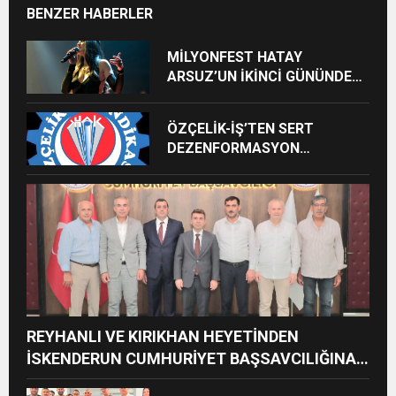
BENZER HABERLER
MİLYONFEST HATAY
ARSUZ’UN İKİNCİ GÜNÜNDE
İMREN ÇAPANOĞLU SAHNE
ALACAK
ÖZÇELİK-İŞ’TEN SERT
DEZENFORMASYON
AÇIKLAMASI: “HUKUKİ VE
CEZAİ SÜREÇ BAŞLATILDI”
REYHANLI VE KIRIKHAN HEYETİNDEN
İSKENDERUN CUMHURİYET BAŞSAVCILIĞINA
ZİYARET