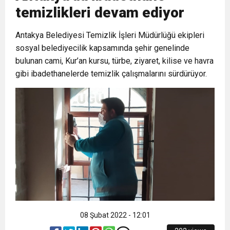
temizlikleri devam ediyor
6:19
HBB BAŞKANI ÖNTÜRK’ÜN
Cumhuriyet, Türk Milletinin Özgürlük
Antakya Belediyesi Temizlik İşleri Müdürlüğü ekipleri
sosyal belediyecilik kapsamında şehir genelinde
17:36
KURUMLAR VERGİSİ ERTELENDİ
CUMHURİYET BAYRAMI MESAJI
ve Onur Nişanesidir
bulunan cami, Kur’an kursu, türbe, ziyaret, kilise ve havra
gibi ibadethanelerde temizlik çalışmalarını sürdürüyor.
1:00
İTSO İŞ-KUR SGK TOPLANTI
21:40
CEYLANDERE’DE BAŞKAN EMRAH
DUYURUSU
18:22
BAŞKAN SAMİ ÜSTÜN’DEN
KARAÇAY’A SEVGİ SELİ
GÖNÜLLERE DOKUNAN ZİYARET
08 Şubat 2022 - 12:01