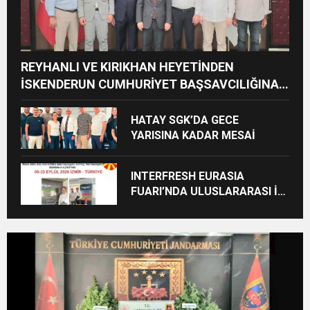
REYHANLI VE KIRIKHAN HEYETİNDEN
İSKENDERUN CUMHURİYET BAŞSAVCILIĞINA
ZİYARET
HATAY SGK’DA GECE
YARISINA KADAR MESAİ
INTERFRESH EURASIA
FUARI’NDA ULUSLARARASI İŞ
BİRLİKLERİ İÇİN GERİ SAYIM
BAŞLADI