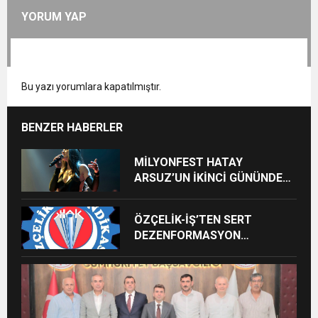
YORUM YAP
Bu yazı yorumlara kapatılmıştır.
BENZER HABERLER
MİLYONFEST HATAY
ARSUZ’UN İKİNCİ GÜNÜNDE
İMREN ÇAPANOĞLU SAHNE
ALACAK
ÖZÇELİK-İŞ’TEN SERT
DEZENFORMASYON
AÇIKLAMASI: “HUKUKİ VE
CEZAİ SÜREÇ BAŞLATILDI”