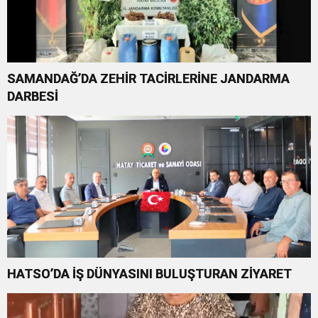
SAMANDAĞ’DA ZEHİR TACİRLERİNE JANDARMA
DARBESİ
HATSO’DA İŞ DÜNYASINI BULUŞTURAN ZİYARET