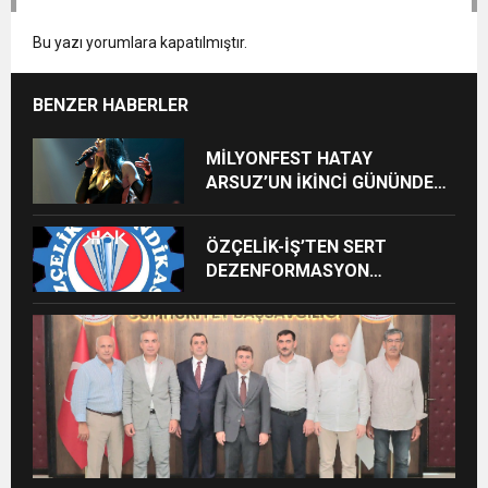
Bu yazı yorumlara kapatılmıştır.
BENZER HABERLER
MİLYONFEST HATAY
ARSUZ’UN İKİNCİ GÜNÜNDE
İMREN ÇAPANOĞLU SAHNE
ALACAK
ÖZÇELİK-İŞ’TEN SERT
DEZENFORMASYON
AÇIKLAMASI: “HUKUKİ VE
CEZAİ SÜREÇ BAŞLATILDI”