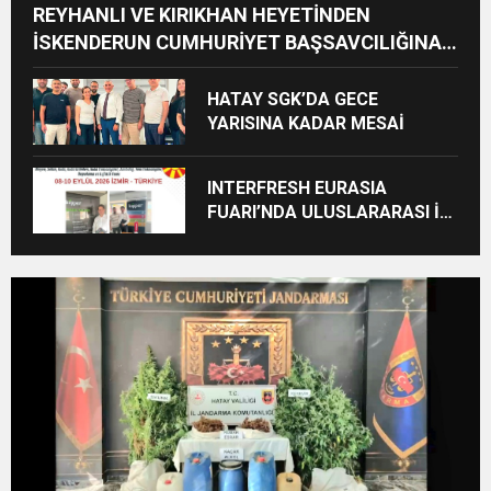
REYHANLI VE KIRIKHAN HEYETİNDEN
İSKENDERUN CUMHURİYET BAŞSAVCILIĞINA
ZİYARET
HATAY SGK’DA GECE
YARISINA KADAR MESAİ
INTERFRESH EURASIA
FUARI’NDA ULUSLARARASI İŞ
BİRLİKLERİ İÇİN GERİ SAYIM
BAŞLADI