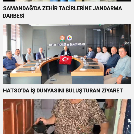
SAMANDAĞ’DA ZEHİR TACİRLERİNE JANDARMA
DARBESİ
HATSO’DA İŞ DÜNYASINI BULUŞTURAN ZİYARET