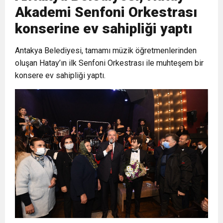
Akademi Senfoni Orkestrası
17:36
KURUMLAR VERGİSİ ERTELENDİ
CUMHURİYET BAYRAMI MESAJI
ve Onur Nişanesidir
konserine ev sahipliği yaptı
1:00
Antakya Belediyesi, tamamı müzik öğretmenlerinden
İTSO İŞ-KUR SGK TOPLANTI
oluşan Hatay’ın ilk Senfoni Orkestrası ile muhteşem bir
konsere ev sahipliği yaptı.
21:40
CEYLANDERE’DE BAŞKAN EMRAH
DUYURUSU
18:22
BAŞKAN SAMİ ÜSTÜN’DEN
KARAÇAY’A SEVGİ SELİ
GÖNÜLLERE DOKUNAN ZİYARET