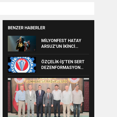
BENZER HABERLER
MİLYONFEST HATAY
ARSUZ’UN İKİNCİ
GÜNÜNDE İMREN
ÇAPANOĞLU SAHNE
ÖZÇELİK-İŞ’TEN SERT
ALACAK
DEZENFORMASYON
AÇIKLAMASI: “HUKUKİ
VE CEZAİ SÜREÇ
BAŞLATILDI”