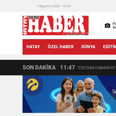
7 Ağustos 2026 - 15:24
F
G
21:40
CEYLANDERE’DE BAŞKA
HATAY
ÖZEL HABER
DÜNYA
EĞİTİ
18:22
BAŞKAN SAMİ ÜSTÜN’
SON DAKİKA
11:47
İTSO’DAN CUMHURİYET
18:55
İNCE’NİN CHP’DE KAL
11:57
IŞIL Eczanesi Görkemli 
21:40
HİKMET KAMİL ERYILMA