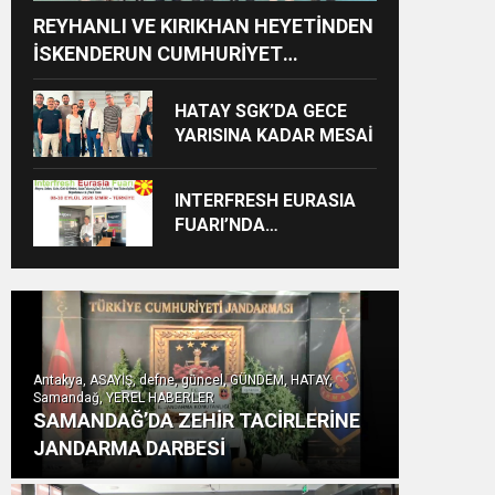
REYHANLI VE KIRIKHAN HEYETİNDEN
İSKENDERUN CUMHURİYET
BAŞSAVCILIĞINA ZİYARET
HATAY SGK’DA GECE
YARISINA KADAR MESAİ
INTERFRESH EURASIA
FUARI’NDA
ULUSLARARASI İŞ
BİRLİKLERİ İÇİN GERİ
SAYIM BAŞLADI
Antakya, ASAYİŞ, defne, güncel, GÜNDEM, HATAY,
Samandağ, YEREL HABERLER
SAMANDAĞ’DA ZEHİR TACİRLERİNE
JANDARMA DARBESİ