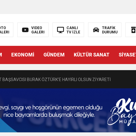
OTO
VIDEO
CANLI
TRAFİK
ALERI
GALERI
TV İZLE
DURUMU
N EMRAH KARAÇAY’A SEVGİ SELİ
M
EKONOMİ
GÜNDEM
KÜLTÜR SANAT
SİYASE
DEN GÖNÜLLERE DOKUNAN ZİYARET
 BAŞSAVCISI BURAK ÖZTÜRK’E HAYIRLI OLSUN ZİYARETİ
MASININ PERDE ARKASI: GÖRÜNENDEN DAHA FAZLASI MI VAR?
Bir Törenle Hizmete Açıldı
Z’DAN EĞİTİME KALICI YATIRIM