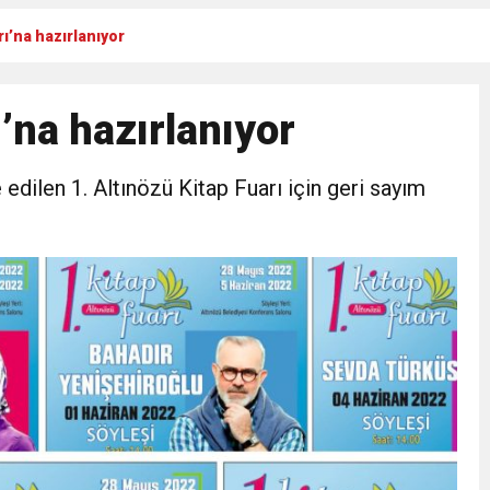
rı’na hazırlanıyor
Gül, Cumhuriyet, Türk Milletinin Özgürlük ve Onur Nişanesidir
’na hazırlanıyor
N CUMHURİYET BAYRAMI MESAJI
edilen 1. Altınözü Kitap Fuarı için geri sayım
RTELENDİ
 TOPLANTI DUYURUSU
N EMRAH KARAÇAY’A SEVGİ SELİ
DEN GÖNÜLLERE DOKUNAN ZİYARET