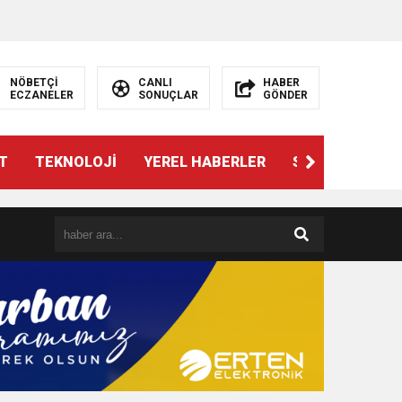
NÖBETÇİ
CANLI
HABER
ECZANELER
SONUÇLAR
GÖNDER
T
TEKNOLOJİ
YEREL HABERLER
SPOR