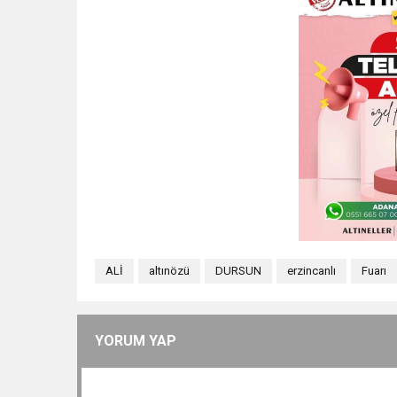
ALİ
altınözü
DURSUN
erzincanlı
Fuarı
YORUM YAP