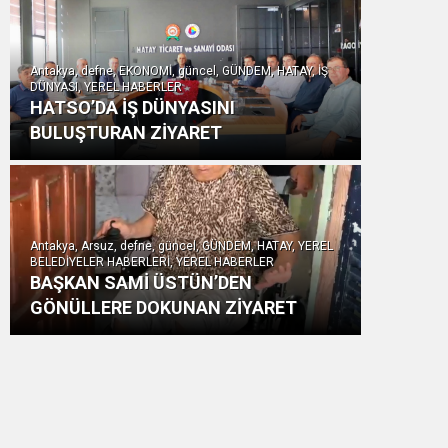
Antakya, defne, EKONOMİ, güncel, GÜNDEM, HATAY, İŞ
DÜNYASI, YEREL HABERLER
HATSO’DA İŞ DÜNYASINI
BULUŞTURAN ZİYARET
Antakya, Arsuz, defne, güncel, GÜNDEM, HATAY, YEREL
BELEDİYELER HABERLERİ, YEREL HABERLER
BAŞKAN SAMİ ÜSTÜN’DEN
GÖNÜLLERE DOKUNAN ZİYARET