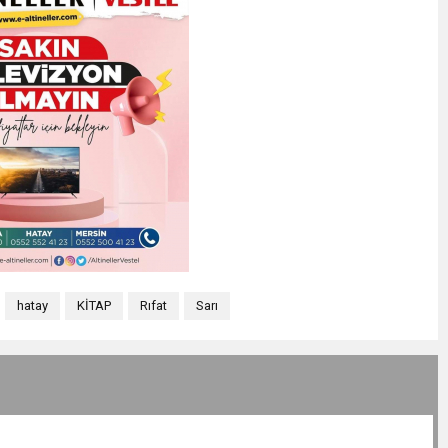
hatay
KİTAP
Rıfat
Sarı