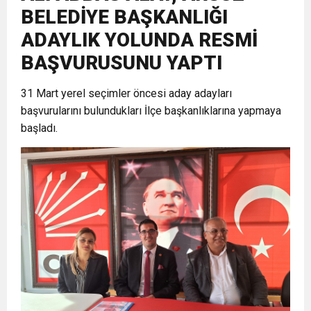
BELEDİYE BAŞKANLIĞI
17:36
KURUMLAR VERGİSİ ERTELENDİ
CUMHURİYET BAYRAMI MESAJI
ADAYLIK YOLUNDA RESMİ
ve Onur Nişanesidir
BAŞVURUSUNU YAPTI
1:00
İTSO İŞ-KUR SGK TOPLANTI
31 Mart yerel seçimler öncesi aday adayları
başvurularını bulundukları İlçe başkanlıklarına yapmaya
21:40
CEYLANDERE’DE BAŞKAN EMRAH
DUYURUSU
başladı.
18:22
BAŞKAN SAMİ ÜSTÜN’DEN
KARAÇAY’A SEVGİ SELİ
GÖNÜLLERE DOKUNAN ZİYARET