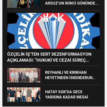
ARSUZ’UN İKİNCİ GÜNÜNDE
İMREN ÇAPANOĞLU SAHNE
ALACAK
ÖZÇELİK-İŞ’TEN SERT DEZENFORMASYON
AÇIKLAMASI: “HUKUKİ VE CEZAİ SÜREÇ
BAŞLATILDI”
REYHANLI VE KIRIKHAN
HEYETİNDEN İSKENDERUN
CUMHURİYET
BAŞSAVCILIĞINA ZİYARET
HATAY SGK’DA GECE
YARISINA KADAR MESAİ