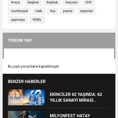
Arsuz
Başkan
Başladı
başvuru
CHP
Cumhuriyet
Halk
ilçe
partisi
seçimler
yapmaya
YEREL
YORUM YAP
Bu yazı yorumlara kapatılmıştır.
BENZER HABERLER
EKİNCİLER 62 YAŞINDA: 62
YILLIK SANAYİ MİRASI
GELECEĞE TAŞINIYOR
MİLYONFEST HATAY