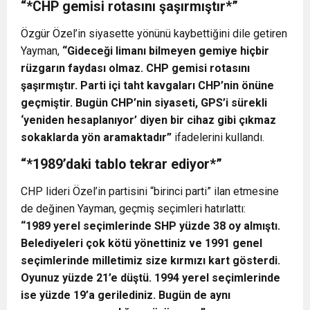
“*CHP gemisi rotasını şaşırmıştır*”
Özgür Özel’in siyasette yönünü kaybettiğini dile getiren
Yayman,
“Gideceği limanı bilmeyen gemiye hiçbir
rüzgarın faydası olmaz. CHP gemisi rotasını
şaşırmıştır. Parti içi taht kavgaları CHP’nin önüne
geçmiştir. Bugün CHP’nin siyaseti, GPS’i sürekli
‘yeniden hesaplanıyor’ diyen bir cihaz gibi çıkmaz
sokaklarda yön aramaktadır”
ifadelerini kullandı.
“*1989’daki tablo tekrar ediyor*”
CHP lideri Özel’in partisini “birinci parti” ilan etmesine
de değinen Yayman, geçmiş seçimleri hatırlattı:
“1989 yerel seçimlerinde SHP yüzde 38 oy almıştı.
Belediyeleri çok kötü yönettiniz ve 1991 genel
seçimlerinde milletimiz size kırmızı kart gösterdi.
Oyunuz yüzde 21’e düştü. 1994 yerel seçimlerinde
ise yüzde 19’a gerilediniz. Bugün de aynı