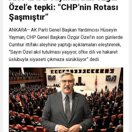
Özel’e tepki: “CHP’nin Rotası
6:19
HBB BAŞKANI ÖNTÜRK’ÜN
Cumhuriyet, Türk Milletinin Özgürlük
Şaşmıştır”
17:36
ANKARA– AK Parti Genel Başkan Yardımcısı Hüseyin
KURUMLAR VERGİSİ ERTELENDİ
CUMHURİYET BAYRAMI MESAJI
ve Onur Nişanesidir
Yayman, CHP Genel Başkanı Özgür Özel’in son günlerde
Cumhur ittifakı aleyhine yaptığı açıklamaları eleştirerek,
1:00
İTSO İŞ-KUR SGK TOPLANTI
“Sayın Özel akıl tutulması yaşıyor, öfke dili ve hakaret
üslubuyla siyaseti çıkmaza sürüklüyor” dedi.
21:40
CEYLANDERE’DE BAŞKAN EMRAH
DUYURUSU
18:22
BAŞKAN SAMİ ÜSTÜN’DEN
KARAÇAY’A SEVGİ SELİ
GÖNÜLLERE DOKUNAN ZİYARET