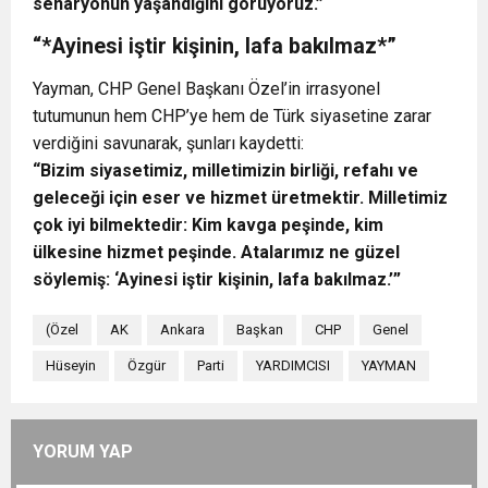
senaryonun yaşandığını görüyoruz.”
“*Ayinesi iştir kişinin, lafa bakılmaz*”
Yayman, CHP Genel Başkanı Özel’in irrasyonel
tutumunun hem CHP’ye hem de Türk siyasetine zarar
verdiğini savunarak, şunları kaydetti:
“Bizim siyasetimiz, milletimizin birliği, refahı ve
geleceği için eser ve hizmet üretmektir. Milletimiz
çok iyi bilmektedir: Kim kavga peşinde, kim
ülkesine hizmet peşinde. Atalarımız ne güzel
söylemiş: ‘Ayinesi iştir kişinin, lafa bakılmaz.’”
(Özel
AK
Ankara
Başkan
CHP
Genel
Hüseyin
Özgür
Parti
YARDIMCISI
YAYMAN
YORUM YAP