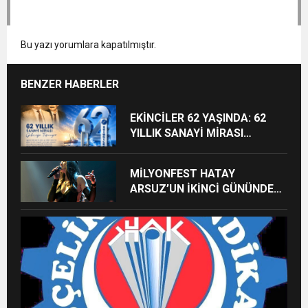
Bu yazı yorumlara kapatılmıştır.
BENZER HABERLER
EKİNCİLER 62 YAŞINDA: 62
YILLIK SANAYİ MİRASI
GELECEĞE TAŞINIYOR
MİLYONFEST HATAY
ARSUZ’UN İKİNCİ GÜNÜNDE
İMREN ÇAPANOĞLU SAHNE
ALACAK