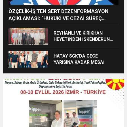
ÖZÇELİK-İŞ’TEN SERT DEZENFORMASYON
AÇIKLAMASI: “HUKUKİ VE CEZAİ SÜREÇ
BAŞLATILDI”
REYHANLI VE KIRIKHAN
HEYETİNDEN İSKENDERUN
CUMHURİYET
BAŞSAVCILIĞINA ZİYARET
HATAY SGK’DA GECE
YARISINA KADAR MESAİ